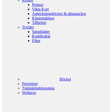
Kontor
Pennor
Vikta Kort
Anteckningsböcker & almanackor
Klistermärken
Tillbehör
Textiler
Sängkläder
Kuddfodral
Filtar
Böcker
Presentset
Trädgårdsdekoration
Wellness