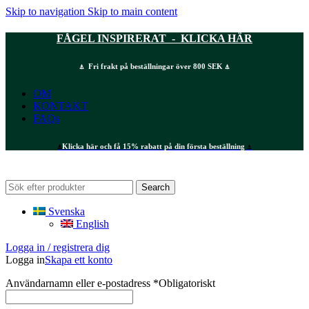
Skip to navigation
Skip to main content
FÅGEL INSPIRERAT - KLICKA HÄR
⍋ Fri frakt på beställningar över 800 SEK ⍋
OM
KONTAKT
FAQs
⍋
Klicka här och få 15% rabatt på din första beställning
⍋
Search
Svenska
English
Logga in / registrera dig
Logga in
Skapa ett konto
Användarnamn eller e-postadress
*
Obligatoriskt