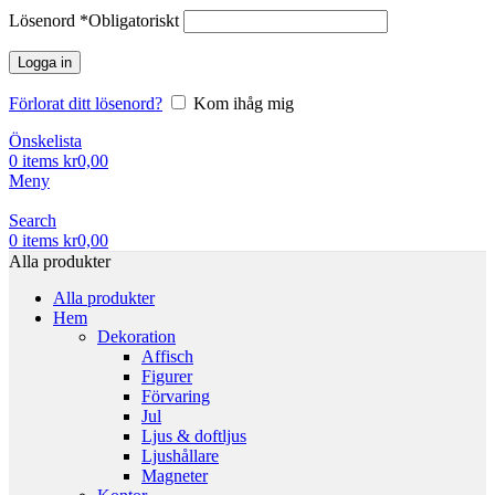
Lösenord
*
Obligatoriskt
Logga in
Förlorat ditt lösenord?
Kom ihåg mig
Önskelista
0
items
kr
0,00
Meny
Search
0
items
kr
0,00
Alla produkter
Alla produkter
Hem
Dekoration
Affisch
Figurer
Förvaring
Jul
Ljus & doftljus
Ljushållare
Magneter