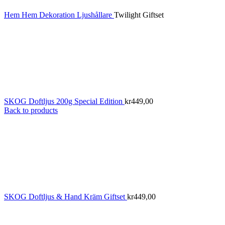
Hem
Hem
Dekoration
Ljushållare
Twilight Giftset
SKOG Doftljus 200g Special Edition
kr
449,00
Back to products
SKOG Doftljus & Hand Kräm Giftset
kr
449,00