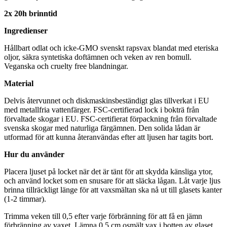
2x 20h brinntid
Ingredienser
Hållbart odlat och icke-GMO svenskt rapsvax blandat med eteriska
oljor, säkra syntetiska doftämnen och veken av ren bomull.
Veganska och cruelty free blandningar.
Material
Delvis återvunnet och diskmaskinsbeständigt glas tillverkat i EU
med metallfria vattenfärger. FSC-certifierad lock i bokträ från
förvaltade skogar i EU. FSC-certifierat förpackning från förvaltade
svenska skogar med naturliga färgämnen. Den solida lådan är
utformad för att kunna återanvändas efter att ljusen har tagits bort.
Hur du använder
Placera ljuset på locket när det är tänt för att skydda känsliga ytor,
och använd locket som en snusare för att släcka lågan. Låt varje ljus
brinna tillräckligt länge för att vaxsmältan ska nå ut till glasets kanter
(1-2 timmar).
Trimma veken till 0,5 efter varje förbränning för att få en jämn
förbränning av vaxet. Lämna 0,5 cm osmält vax i botten av glaset.