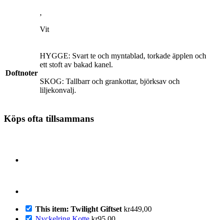
,
Vit
HYGGE: Svart te och myntablad, torkade äpplen och
ett stoft av bakad kanel.
Doftnoter
SKOG: Tallbarr och grankottar, björksav och
liljekonvalj.
Köps ofta tillsammans
This item: Twilight Giftset
kr
449,00
Nyckelring Kotte
kr
95,00