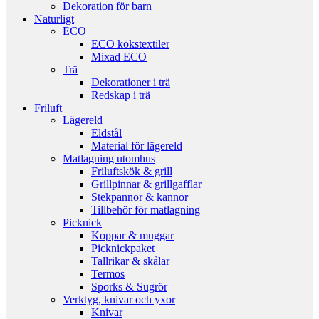
Dekoration för barn
Naturligt
ECO
ECO kökstextiler
Mixad ECO
Trä
Dekorationer i trä
Redskap i trä
Friluft
Lägereld
Eldstål
Material för lägereld
Matlagning utomhus
Friluftskök & grill
Grillpinnar & grillgafflar
Stekpannor & kannor
Tillbehör för matlagning
Picknick
Koppar & muggar
Picknickpaket
Tallrikar & skålar
Termos
Sporks & Sugrör
Verktyg, knivar och yxor
Knivar