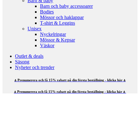
Barn & baby
Barn och baby accessoarer
Bodies
Mössor och haklappar
T-shirt & Leggins
Unisex
Nyckelringar
Mössor & Kepsar
Väskor
Outlet & deals
Säsong
Nyheter och trender
⍋ Prenumerera och få 15% rabatt på din första beställning - klicka här ⍋
⍋ Prenumerera och få 15% rabatt på din första beställning - klicka här ⍋