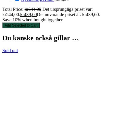
Total Price:
kr
544,00
Det ursprungliga priset var:
kr544,00.
kr
489,60
Det nuvarande priset är: kr489,60.
Save 10% when bought together
Add Selected to Cart
Du kanske också gillar …
Sold out