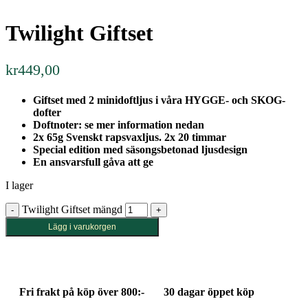
Twilight Giftset
kr
449,00
Giftset med 2 minidoftljus i våra HYGGE- och SKOG-
dofter
Doftnoter: se mer information nedan
2x 65g Svenskt rapsvaxljus. 2x 20 timmar
Special edition med säsongsbetonad ljusdesign
En ansvarsfull gåva att ge
I lager
Twilight Giftset mängd
Lägg i varukorgen
Fri frakt på köp över 800:-
30 dagar öppet köp