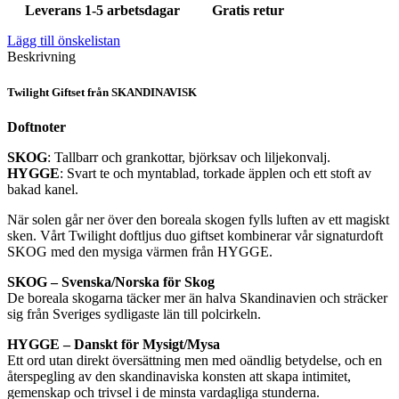
Leverans 1-5 arbetsdagar
Gratis retur
Lägg till önskelistan
Beskrivning
Twilight Giftset från SKANDINAVISK
Doftnoter
SKOG
: Tallbarr och grankottar, björksav och liljekonvalj.
HYGGE
: Svart te och myntablad, torkade äpplen och ett stoft av
bakad kanel.
När solen går ner över den boreala skogen fylls luften av ett magiskt
sken. Vårt Twilight doftljus duo giftset kombinerar vår signaturdoft
SKOG med den mysiga värmen från HYGGE.
SKOG – Svenska/Norska för Skog
De boreala skogarna täcker mer än halva Skandinavien och sträcker
sig från Sveriges sydligaste län till polcirkeln.
HYGGE – Danskt för Mysigt/Mysa
Ett ord utan direkt översättning men med oändlig betydelse, och en
återspegling av den skandinaviska konsten att skapa intimitet,
gemenskap och trivsel i de minsta vardagliga stunderna.