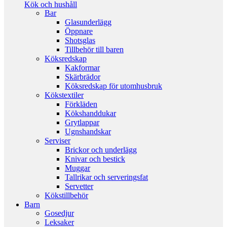
Kök och hushåll
Bar
Glasunderlägg
Öppnare
Shotsglas
Tillbehör till baren
Köksredskap
Kakformar
Skärbrädor
Köksredskap för utomhusbruk
Kökstextiler
Förkläden
Kökshanddukar
Grytlappar
Ugnshandskar
Serviser
Brickor och underlägg
Knivar och bestick
Muggar
Tallrikar och serveringsfat
Servetter
Kökstillbehör
Barn
Gosedjur
Leksaker