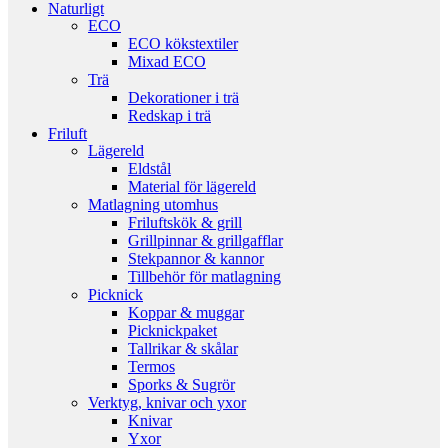
Naturligt
ECO
ECO kökstextiler
Mixad ECO
Trä
Dekorationer i trä
Redskap i trä
Friluft
Lägereld
Eldstål
Material för lägereld
Matlagning utomhus
Friluftskök & grill
Grillpinnar & grillgafflar
Stekpannor & kannor
Tillbehör för matlagning
Picknick
Koppar & muggar
Picknickpaket
Tallrikar & skålar
Termos
Sporks & Sugrör
Verktyg, knivar och yxor
Knivar
Yxor