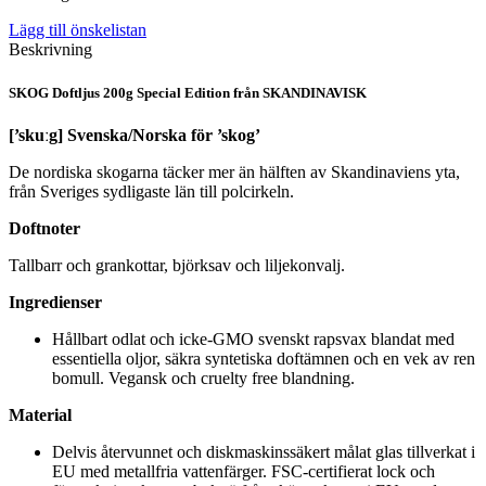
Lägg till önskelistan
Beskrivning
SKOG Doftljus 200g Special Edition från SKANDINAVISK
[’skuːg] Svenska/Norska för ’skog’
De nordiska skogarna täcker mer än hälften av Skandinaviens yta,
från Sveriges sydligaste län till polcirkeln.
Doftnoter
Tallbarr och grankottar, björksav och liljekonvalj.
Ingredienser
Hållbart odlat och icke-GMO svenskt rapsvax blandat med
essentiella oljor, säkra syntetiska doftämnen och en vek av ren
bomull. Vegansk och cruelty free blandning.
Material
Delvis återvunnet och diskmaskinssäkert målat glas tillverkat i
EU med metallfria vattenfärger. FSC-certifierat lock och