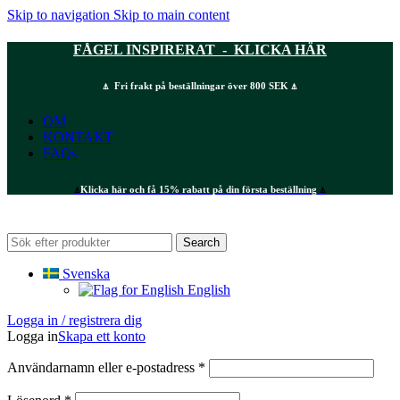
Skip to navigation
Skip to main content
FÅGEL INSPIRERAT - KLICKA HÄR
⍋ Fri frakt på beställningar över 800 SEK ⍋
OM
KONTAKT
FAQs
⍋
Klicka här och få 15% rabatt på din första beställning
⍋
Search
Svenska
English
Logga in / registrera dig
Logga in
Skapa ett konto
Obligatoriskt
Användarnamn eller e-postadress
*
Obligatoriskt