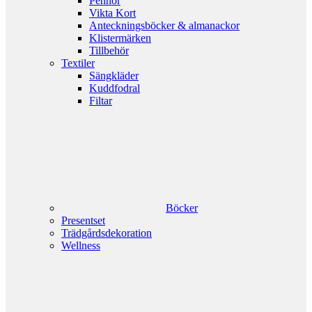
Pennor
Vikta Kort
Anteckningsböcker & almanackor
Klistermärken
Tillbehör
Textiler
Sängkläder
Kuddfodral
Filtar
Böcker
Presentset
Trädgårdsdekoration
Wellness