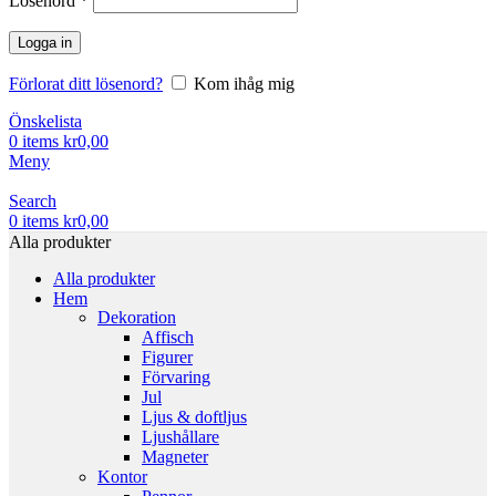
Lösenord
*
Logga in
Förlorat ditt lösenord?
Kom ihåg mig
Önskelista
0
items
kr
0,00
Meny
Search
0
items
kr
0,00
Alla produkter
Alla produkter
Hem
Dekoration
Affisch
Figurer
Förvaring
Jul
Ljus & doftljus
Ljushållare
Magneter
Kontor