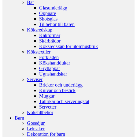
Bar
Glasunderlägg
Öppnare
Shotsglas
Tillbehör till baren
Köksredskap
Kakformar
Skärbrädor
Köksredskap för utomhusbruk
Kökstextiler
Förkläden
Kökshanddukar
Grytlappar
Ugnshandskar
Serviser
Brickor och underlägg
Knivar och bestick
Muggar
Tallrikar och serveringsfat
Servetter
Kökstillbehör
Barn
Gosedjur
Leksaker
Dekoration för barn