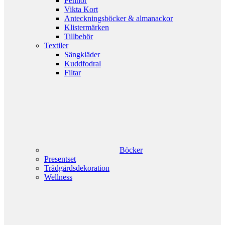
Pennor
Vikta Kort
Anteckningsböcker & almanackor
Klistermärken
Tillbehör
Textiler
Sängkläder
Kuddfodral
Filtar
Böcker
Presentset
Trädgårdsdekoration
Wellness