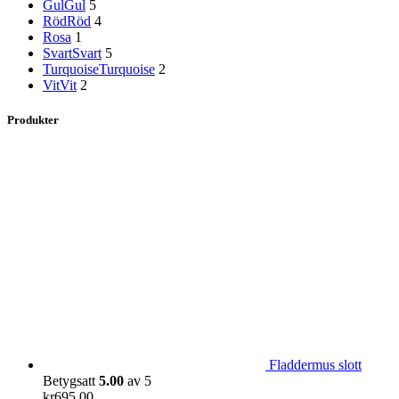
Gul
Gul
5
Röd
Röd
4
Rosa
1
Svart
Svart
5
Turquoise
Turquoise
2
Vit
Vit
2
Produkter
Fladdermus slott
Betygsatt
5.00
av 5
kr
695,00