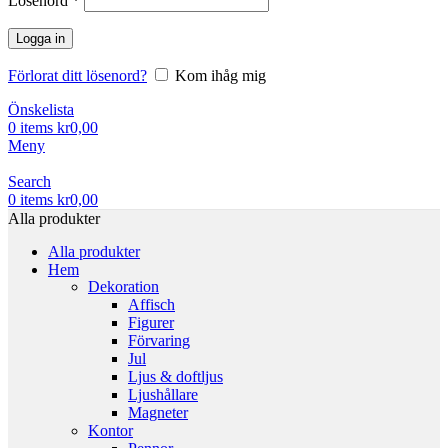
Lösenord
*
Logga in
Förlorat ditt lösenord?
Kom ihåg mig
Önskelista
0
items
kr
0,00
Meny
Search
0
items
kr
0,00
Alla produkter
Alla produkter
Hem
Dekoration
Affisch
Figurer
Förvaring
Jul
Ljus & doftljus
Ljushållare
Magneter
Kontor