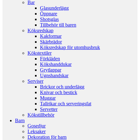
Bar
Glasunderlägg
Öppnare
Shotsglas
Tillbehör till baren
Köksredskap
Kakformar
Skärbrädor
Köksredskap för utomhusbruk
Kökstextiler
Förkläden
Kökshanddukar
Grytlappar
Ugnshandskar
Serviser
Brickor och underlägg
Knivar och bestick
Muggar
Tallrikar och serveringsfat
Servetter
Kökstillbehör
Barn
Gosedjur
Leksaker
Dekoration för barn