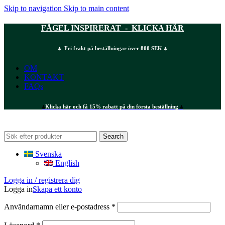
Skip to navigation
Skip to main content
FÅGEL INSPIRERAT - KLICKA HÄR
⍋ Fri frakt på beställningar över 800 SEK ⍋
OM
KONTAKT
FAQs
⍋
Klicka här och få 15% rabatt på din första beställning
⍋
Search
Svenska
English
Logga in / registrera dig
Logga in
Skapa ett konto
Obligatoriskt
Användarnamn eller e-postadress
*
Obligatoriskt