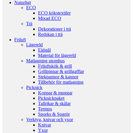
Naturligt
ECO
ECO kökstextiler
Mixad ECO
Trä
Dekorationer i trä
Redskap i trä
Friluft
Lägereld
Eldstål
Material för lägereld
Matlagning utomhus
Friluftskök & grill
Grillpinnar & grillgafflar
Stekpannor & kannor
Tillbehör för matlagning
Picknick
Koppar & muggar
Picknickpaket
Tallrikar & skålar
Termos
Sporks & Sugrör
Verktyg, knivar och yxor
Knivar
Yxor