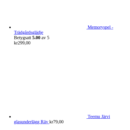
Memoryspel -
Trädgårdsglädje
Betygsatt
5.00
av 5
kr
299,00
Teemu Järvi
glasunderlägg Räv
kr
79,00