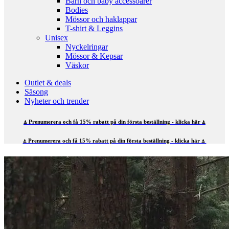
Barn och baby accessoarer
Bodies
Mössor och haklappar
T-shirt & Leggins
Unisex
Nyckelringar
Mössor & Kepsar
Väskor
Outlet & deals
Säsong
Nyheter och trender
⍋ Prenumerera och få 15% rabatt på din första beställning - klicka här ⍋
⍋ Prenumerera och få 15% rabatt på din första beställning - klicka här ⍋