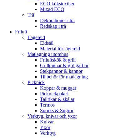
ECO kökstextiler
Mixad ECO
Trä
Dekorationer i trä
Redskap i trä
Friluft
Lägereld
Eldstål
Material för lägereld
Matlagning utomhus
Friluftskök & grill
Grillpinnar & grillgafflar
Stekpannor & kannor
Tillbehör för matlagning
Picknick
Koppar & muggar
Picknickpaket
Tallrikar & skålar
Termos
Sporks & Sugrör
Verktyg, knivar och yxor
Knivar
Yxor
Verktyg