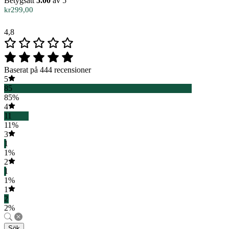
Betygsatt
5.00
av 5
kr
299,00
4,8
Baserat på 444 recensioner
5
85
85%
4
11
11%
3
1
1%
2
1
1%
1
2
2%
Sök