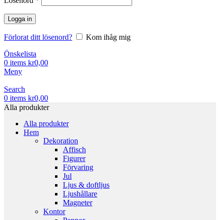
Lösenord
*
Logga in
Förlorat ditt lösenord?
Kom ihåg mig
Önskelista
0
items
kr
0,00
Meny
Search
0
items
kr
0,00
Alla produkter
Alla produkter
Hem
Dekoration
Affisch
Figurer
Förvaring
Jul
Ljus & doftljus
Ljushållare
Magneter
Kontor