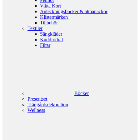
Pennor
Vikta Kort
Anteckningsböcker & almanackor
Klistermärken
Tillbehör
Textiler
Sängkläder
Kuddfodral
Filtar
Böcker
Presentset
Trädgårdsdekoration
Wellness