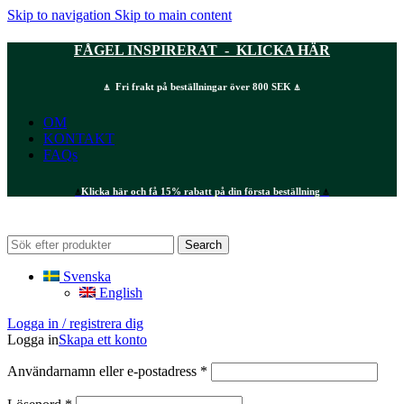
Skip to navigation
Skip to main content
FÅGEL INSPIRERAT - KLICKA HÄR
⍋ Fri frakt på beställningar över 800 SEK ⍋
OM
KONTAKT
FAQs
⍋
Klicka här och få 15% rabatt på din första beställning
⍋
Search
Svenska
English
Logga in / registrera dig
Logga in
Skapa ett konto
Obligatoriskt
Användarnamn eller e-postadress
*
Obligatoriskt