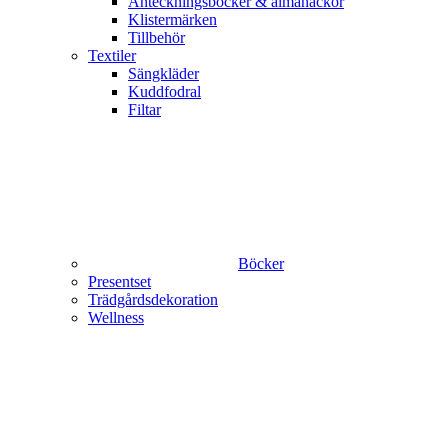
Anteckningsböcker & almanackor
Klistermärken
Tillbehör
Textiler
Sängkläder
Kuddfodral
Filtar
Böcker
Presentset
Trädgårdsdekoration
Wellness