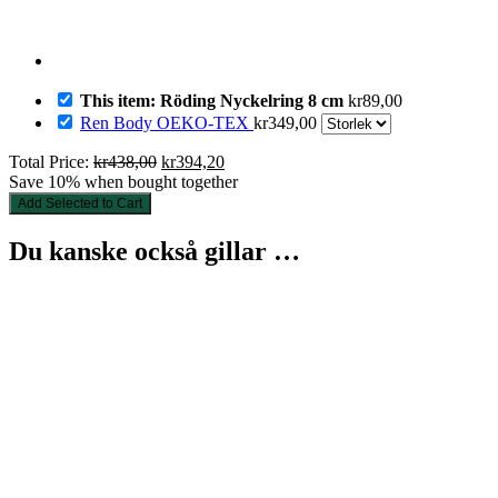
This item: Röding Nyckelring 8 cm
kr
89,00
Ren Body OEKO-TEX
kr
349,00
Det
Det
Total Price:
kr
438,00
kr
394,20
ursprungliga
nuvarande
Save 10% when bought together
priset
priset
Add Selected to Cart
var:
är:
kr438,00.
kr394,20.
Du kanske också gillar …