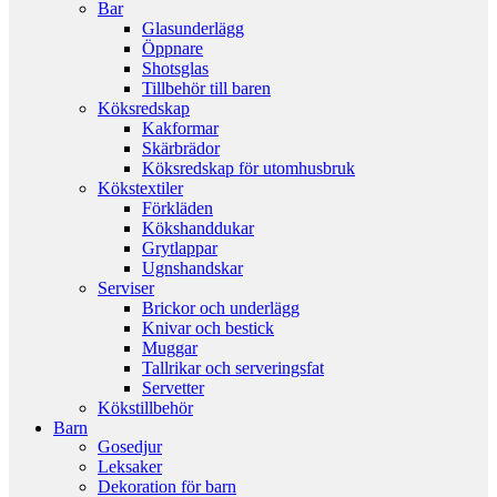
Bar
Glasunderlägg
Öppnare
Shotsglas
Tillbehör till baren
Köksredskap
Kakformar
Skärbrädor
Köksredskap för utomhusbruk
Kökstextiler
Förkläden
Kökshanddukar
Grytlappar
Ugnshandskar
Serviser
Brickor och underlägg
Knivar och bestick
Muggar
Tallrikar och serveringsfat
Servetter
Kökstillbehör
Barn
Gosedjur
Leksaker
Dekoration för barn