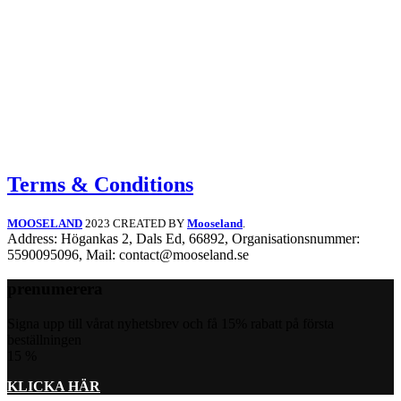
Terms & Conditions
MOOSELAND
2023 CREATED BY
Mooseland
.
Address: Högankas 2, Dals Ed, 66892, Organisationsnummer:
5590095096, Mail: contact@mooseland.se
prenumerera
Signa upp till vårat nyhetsbrev och få 15% rabatt på första
beställningen
15
%
KLICKA HÄR