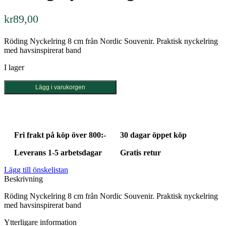
kr
89,00
Röding Nyckelring 8 cm från Nordic Souvenir. Praktisk nyckelring
med havsinspirerat band
I lager
Röding
Lägg i varukorgen
Nyckelring
8
cm
mängd
Fri frakt på köp över 800:-
30 dagar öppet köp
Leverans 1-5 arbetsdagar
Gratis retur
Lägg till önskelistan
Beskrivning
Röding Nyckelring 8 cm från Nordic Souvenir. Praktisk nyckelring
med havsinspirerat band
Ytterligare information