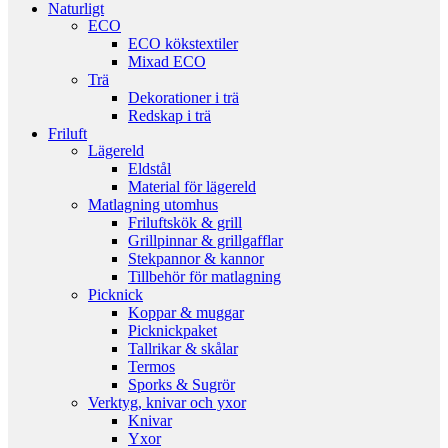
Naturligt
ECO
ECO kökstextiler
Mixad ECO
Trä
Dekorationer i trä
Redskap i trä
Friluft
Lägereld
Eldstål
Material för lägereld
Matlagning utomhus
Friluftskök & grill
Grillpinnar & grillgafflar
Stekpannor & kannor
Tillbehör för matlagning
Picknick
Koppar & muggar
Picknickpaket
Tallrikar & skålar
Termos
Sporks & Sugrör
Verktyg, knivar och yxor
Knivar
Yxor