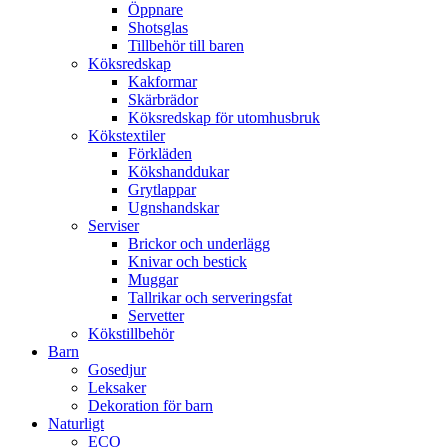
Öppnare
Shotsglas
Tillbehör till baren
Köksredskap
Kakformar
Skärbrädor
Köksredskap för utomhusbruk
Kökstextiler
Förkläden
Kökshanddukar
Grytlappar
Ugnshandskar
Serviser
Brickor och underlägg
Knivar och bestick
Muggar
Tallrikar och serveringsfat
Servetter
Kökstillbehör
Barn
Gosedjur
Leksaker
Dekoration för barn
Naturligt
ECO