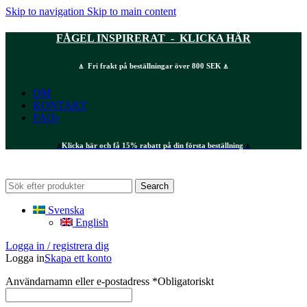
Skip to navigation
Skip to main content
FÅGEL INSPIRERAT - KLICKA HÄR
⍋ Fri frakt på beställningar över 800 SEK ⍋
OM
KONTAKT
FAQs
⍋
Klicka här och få 15% rabatt på din första beställning
⍋
Search
Svenska
English
Logga in / registrera dig
Logga in
Skapa ett konto
Användarnamn eller e-postadress
*
Obligatoriskt