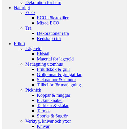
Dekoration för barn
Naturligt
ECO
ECO kökstextiler
Mixad ECO
Trä
Dekorationer i trä
Redskap i trä
Friluft
Lägereld
Eldstål
Material för lägereld
Matlagning utomhus
Friluftskök & grill
Grillpinnar & grillgafflar
Stekpannor & kannor
Tillbehör för matlagning
Picknick
Koppar & muggar
Picknickpaket
Tallrikar & skålar
Termos
Sporks & Sugrör
Verktyg, knivar och yxor
Knivar