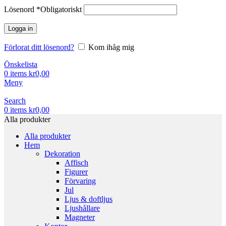
Lösenord
*
Obligatoriskt
Logga in
Förlorat ditt lösenord?
Kom ihåg mig
Önskelista
0
items
kr
0,00
Meny
Search
0
items
kr
0,00
Alla produkter
Alla produkter
Hem
Dekoration
Affisch
Figurer
Förvaring
Jul
Ljus & doftljus
Ljushållare
Magneter