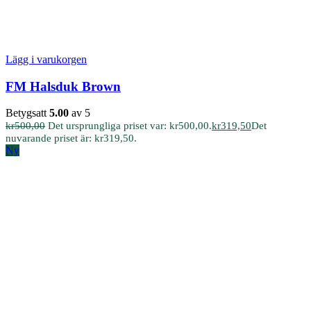
Lägg i varukorgen
FM Halsduk Brown
Betygsatt
5.00
av 5
kr
500,00
Det ursprungliga priset var: kr500,00.
kr
319,50
Det
nuvarande priset är: kr319,50.
Ny