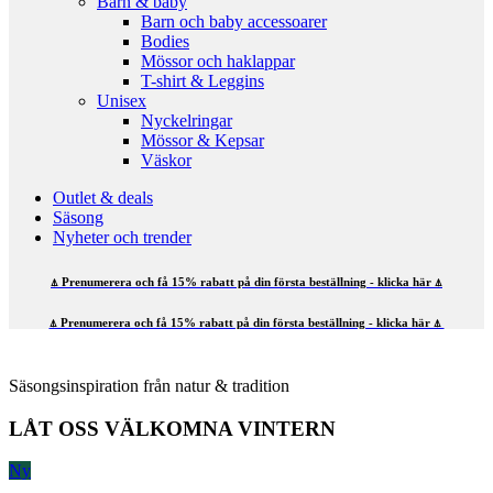
Barn & baby
Barn och baby accessoarer
Bodies
Mössor och haklappar
T-shirt & Leggins
Unisex
Nyckelringar
Mössor & Kepsar
Väskor
Outlet & deals
Säsong
Nyheter och trender
⍋ Prenumerera och få 15% rabatt på din första beställning - klicka här ⍋
⍋ Prenumerera och få 15% rabatt på din första beställning - klicka här ⍋
Säsongsinspiration från natur & tradition
LÅT OSS VÄLKOMNA VINTERN
Ny