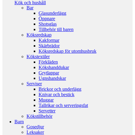
Kök och hushåll
Bar
Glasunderlägg
Öppnare
Shotsglas
Tillbehör till baren
Köksredskap
Kakformar
Skärbrädor
Köksredskap för utomhusbruk
Kökstextiler
Förkläden
Kökshanddukar
Grytlappar
Ugnshandskar
Serviser
Brickor och underlägg
Knivar och bestick
Muggar
Tallrikar och serveringsfat
Servetter
Kökstillbehör
Barn
Gosedjur
Leksaker