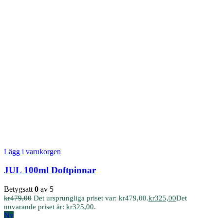
Lägg i varukorgen
JUL 100ml Doftpinnar
Betygsatt
0
av 5
kr
479,00
Det ursprungliga priset var: kr479,00.
kr
325,00
Det
nuvarande priset är: kr325,00.
Ny