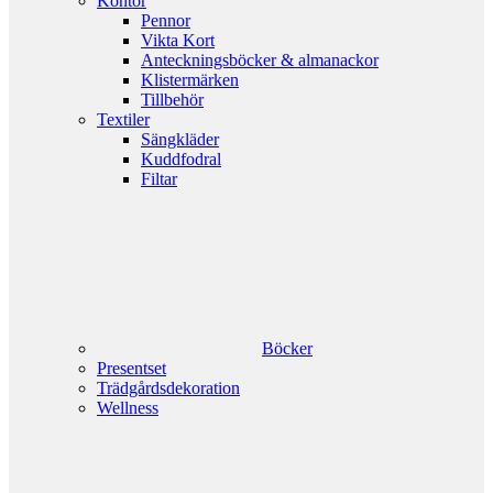
Kontor
Pennor
Vikta Kort
Anteckningsböcker & almanackor
Klistermärken
Tillbehör
Textiler
Sängkläder
Kuddfodral
Filtar
Böcker
Presentset
Trädgårdsdekoration
Wellness