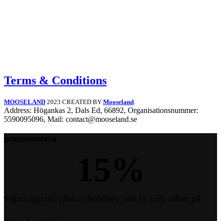
Terms & Conditions
MOOSELAND
2023 CREATED BY
Mooseland
.
Address: Högankas 2, Dals Ed, 66892, Organisationsnummer:
5590095096, Mail: contact@mooseland.se
prenumerera
15
%
Signa upp till vårat nyhetsbrev och få 15% rabatt på