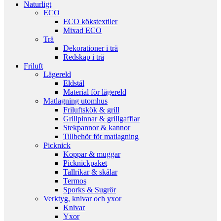
Naturligt
ECO
ECO kökstextiler
Mixad ECO
Trä
Dekorationer i trä
Redskap i trä
Friluft
Lägereld
Eldstål
Material för lägereld
Matlagning utomhus
Friluftskök & grill
Grillpinnar & grillgafflar
Stekpannor & kannor
Tillbehör för matlagning
Picknick
Koppar & muggar
Picknickpaket
Tallrikar & skålar
Termos
Sporks & Sugrör
Verktyg, knivar och yxor
Knivar
Yxor