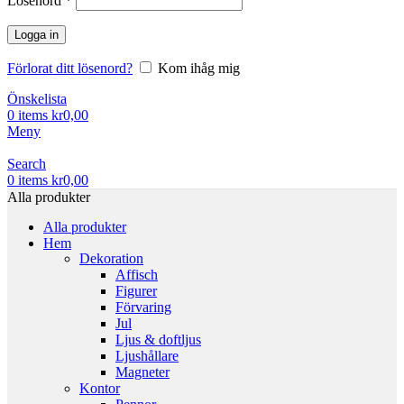
Lösenord
*
Logga in
Förlorat ditt lösenord?
Kom ihåg mig
Önskelista
0
items
kr
0,00
Meny
Search
0
items
kr
0,00
Alla produkter
Alla produkter
Hem
Dekoration
Affisch
Figurer
Förvaring
Jul
Ljus & doftljus
Ljushållare
Magneter
Kontor