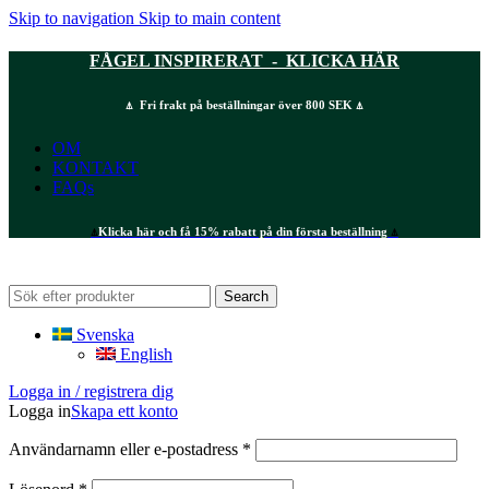
Skip to navigation
Skip to main content
FÅGEL INSPIRERAT - KLICKA HÄR
⍋ Fri frakt på beställningar över 800 SEK ⍋
OM
KONTAKT
FAQs
⍋
Klicka här och få 15% rabatt på din första beställning
⍋
Search
Svenska
English
Logga in / registrera dig
Logga in
Skapa ett konto
Obligatoriskt
Användarnamn eller e-postadress
*
Obligatoriskt