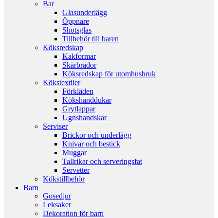
Bar
Glasunderlägg
Öppnare
Shotsglas
Tillbehör till baren
Köksredskap
Kakformar
Skärbrädor
Köksredskap för utomhusbruk
Kökstextiler
Förkläden
Kökshanddukar
Grytlappar
Ugnshandskar
Serviser
Brickor och underlägg
Knivar och bestick
Muggar
Tallrikar och serveringsfat
Servetter
Kökstillbehör
Barn
Gosedjur
Leksaker
Dekoration för barn