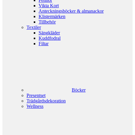
Pennor
Vikta Kort
Anteckningsböcker & almanackor
Klistermärken
Tillbehör
Textiler
Sängkläder
Kuddfodral
Filtar
Böcker
Presentset
Trädgårdsdekoration
Wellness