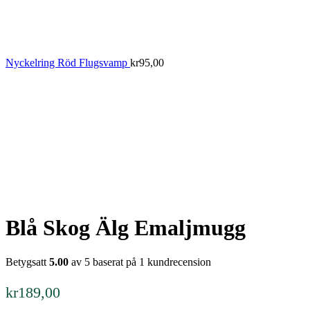
Nyckelring Röd Flugsvamp
kr
95,00
Blå Skog Älg Emaljmugg
Betygsatt
5.00
av 5 baserat på
1
kundrecension
kr
189,00