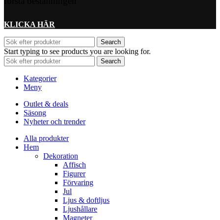
första beställningen
KLICKA HÄR
Search
Start typing to see products you are looking for.
Search
Kategorier
Meny
Outlet & deals
Säsong
Nyheter och trender
Alla produkter
Hem
Dekoration
Affisch
Figurer
Förvaring
Jul
Ljus & doftljus
Ljushållare
Magneter