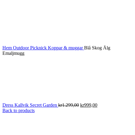
Hem
Outdoor
Picknick
Koppar & muggar
Blå Skog Älg
Emaljmugg
Det
Det
Dress Kallvik Secret Garden
kr
1.299,00
kr
999,00
ursprungliga
nuvarande
Back to products
priset
priset
var:
är:
kr1.299,00.
kr999,00.