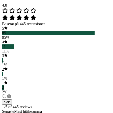
4,8
Baserat på 445 recensioner
5
85
85%
4
11
11%
3
1
1%
2
1
1%
1
2
2%
Sök
1-5 of 445 reviews
SenasteMest hjälpsamma