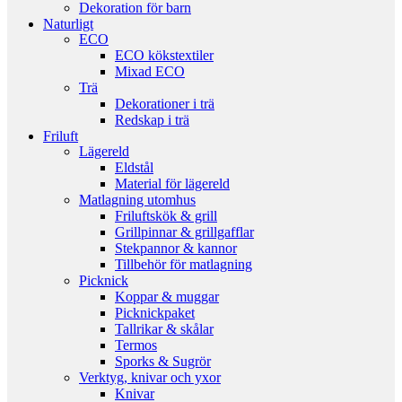
Dekoration för barn
Naturligt
ECO
ECO kökstextiler
Mixad ECO
Trä
Dekorationer i trä
Redskap i trä
Friluft
Lägereld
Eldstål
Material för lägereld
Matlagning utomhus
Friluftskök & grill
Grillpinnar & grillgafflar
Stekpannor & kannor
Tillbehör för matlagning
Picknick
Koppar & muggar
Picknickpaket
Tallrikar & skålar
Termos
Sporks & Sugrör
Verktyg, knivar och yxor
Knivar