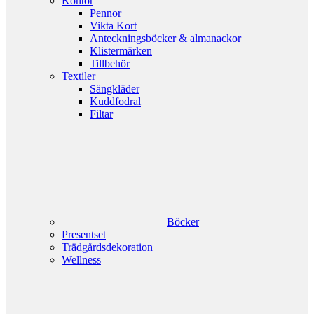
Kontor
Pennor
Vikta Kort
Anteckningsböcker & almanackor
Klistermärken
Tillbehör
Textiler
Sängkläder
Kuddfodral
Filtar
Böcker
Presentset
Trädgårdsdekoration
Wellness