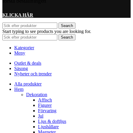
första beställningen
KLICKA HÄR
Search
Start typing to see products you are looking for.
Search
Kategorier
Meny
Outlet & deals
Säsong
Nyheter och trender
Alla produkter
Hem
Dekoration
Affisch
Figurer
Förvaring
Jul
Ljus & doftljus
Ljushållare
Magneter