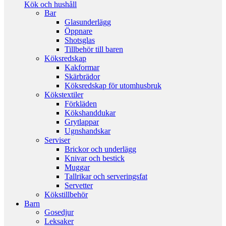
Kök och hushåll
Bar
Glasunderlägg
Öppnare
Shotsglas
Tillbehör till baren
Köksredskap
Kakformar
Skärbrädor
Köksredskap för utomhusbruk
Kökstextiler
Förkläden
Kökshanddukar
Grytlappar
Ugnshandskar
Serviser
Brickor och underlägg
Knivar och bestick
Muggar
Tallrikar och serveringsfat
Servetter
Kökstillbehör
Barn
Gosedjur
Leksaker