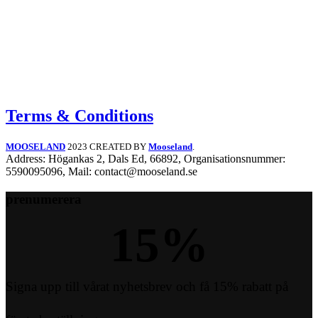
Terms & Conditions
MOOSELAND
2023 CREATED BY
Mooseland
.
Address: Högankas 2, Dals Ed, 66892, Organisationsnummer:
5590095096, Mail: contact@mooseland.se
prenumerera
15
%
Signa upp till vårat nyhetsbrev och få 15% rabatt på