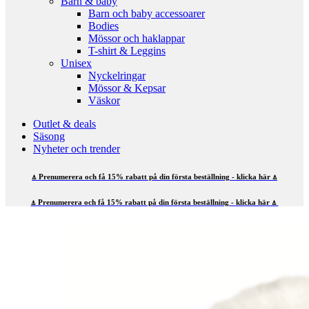
Barn & baby
Barn och baby accessoarer
Bodies
Mössor och haklappar
T-shirt & Leggins
Unisex
Nyckelringar
Mössor & Kepsar
Väskor
Outlet & deals
Säsong
Nyheter och trender
⍋ Prenumerera och få 15% rabatt på din första beställning - klicka här ⍋
⍋ Prenumerera och få 15% rabatt på din första beställning - klicka här ⍋