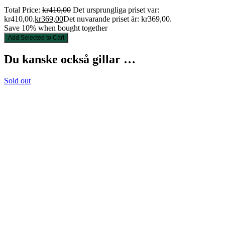
Total Price:
kr
410,00
Det ursprungliga priset var:
kr410,00.
kr
369,00
Det nuvarande priset är: kr369,00.
Save 10% when bought together
Add Selected to Cart
Du kanske också gillar …
Sold out