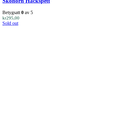
Skohorn Hackspett
Betygsatt
0
av 5
kr
295,00
Sold out