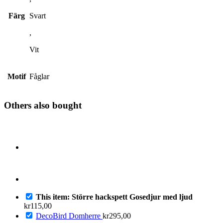
Färg
Svart
,
Vit
Motif
Fåglar
Others also bought
This item: Större hackspett Gosedjur med ljud
kr
115,00
DecoBird Domherre
kr
295,00