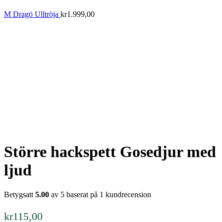
M Dragö Ulltröja
kr
1.999,00
Större hackspett Gosedjur med
ljud
Betygsatt
5.00
av 5 baserat på
1
kundrecension
kr
115,00