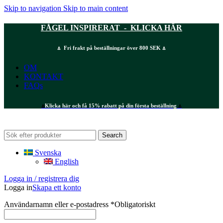
Skip to navigation
Skip to main content
FÅGEL INSPIRERAT - KLICKA HÄR
⍋ Fri frakt på beställningar över 800 SEK ⍋
OM
KONTAKT
FAQs
⍋
Klicka här och få 15% rabatt på din första beställning
⍋
Search
Svenska
English
Logga in / registrera dig
Logga in
Skapa ett konto
Användarnamn eller e-postadress
*
Obligatoriskt