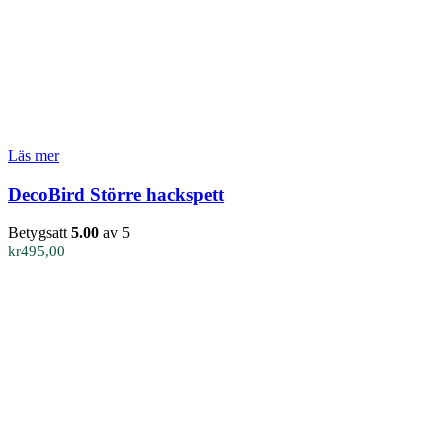
Läs mer
DecoBird Större hackspett
Betygsatt
5.00
av 5
kr
495,00