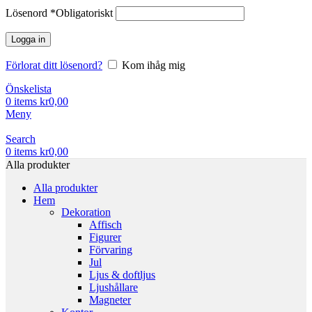
Lösenord
*
Obligatoriskt
Logga in
Förlorat ditt lösenord?
Kom ihåg mig
Önskelista
0
items
kr
0,00
Meny
Search
0
items
kr
0,00
Alla produkter
Alla produkter
Hem
Dekoration
Affisch
Figurer
Förvaring
Jul
Ljus & doftljus
Ljushållare
Magneter