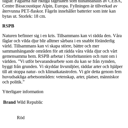
fåglar. Fåglarna har riktiga fågelläten som tillhandahålls av CEBA,
Centre Bioacoustique Alpin, Europa. Fyllningen är tillverkad av
återvunna PET-flaskor. Fågeln innehåller batterier som inte kan
bytas ut. Storlek: 18 cm.
RSPB
Naturen befinner sig i en kris. Tillsammans kan vi rädda den. Våra
fåglar och vilda djur blir alltmer sårbara i en snabbt föränderlig
värld. Tillsammans kan vi skapa större, bättre och mer
sammanhängande områden för att rädda våra vilda djur och vårt
gemensamma hem. RSPB arbetar i Storbritannien och runt om i
världen. ”Vi utför bevarandearbete som du kan se från rymden,
byggt från grunden. Vi skyddar livsmiljöer, räddar arter och hjälper
till att stoppa natur- och klimatkatastrofen. Vi gör detta genom fem
huvudsakliga arbetsområden: vetenskap, arter, platser, människor
och politik.”
Ytterligare information
Brand
Wild Republic
Röd
,