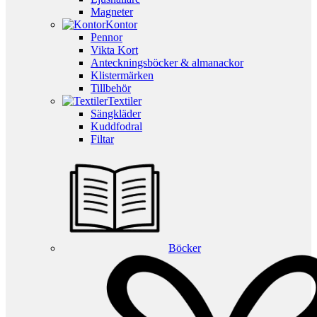
Magneter
Kontor
Pennor
Vikta Kort
Anteckningsböcker & almanackor
Klistermärken
Tillbehör
Textiler
Sängkläder
Kuddfodral
Filtar
Böcker