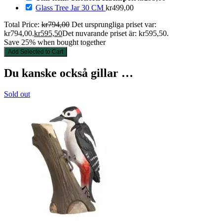
Glass Tree Jar 30 CM
kr
499,00
Total Price:
kr
794,00
Det ursprungliga priset var:
kr794,00.
kr
595,50
Det nuvarande priset är: kr595,50.
Save 25% when bought together
Add Selected to Cart
Du kanske också gillar …
Sold out