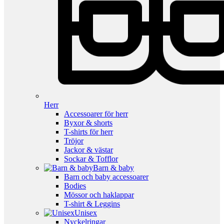
Herr
Accessoarer för herr
Byxor & shorts
T-shirts för herr
Tröjor
Jackor & västar
Sockar & Tofflor
Barn & baby
Barn och baby accessoarer
Bodies
Mössor och haklappar
T-shirt & Leggins
Unisex
Nyckelringar