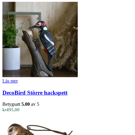
Läs mer
DecoBird Större hackspett
Betygsatt
5.00
av 5
kr
495,00