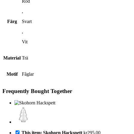
Röd
,
Färg
Svart
,
Vit
Material
Trä
Motif
Fåglar
Frequently Bought Together
This item: Skohorn Hackspett
kr
295,00