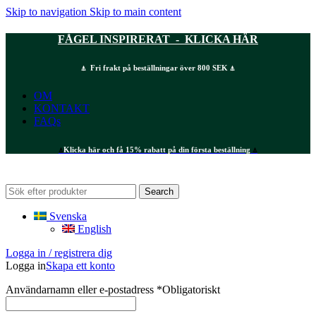
Skip to navigation
Skip to main content
FÅGEL INSPIRERAT - KLICKA HÄR
⍋ Fri frakt på beställningar över 800 SEK ⍋
OM
KONTAKT
FAQs
⍋
Klicka här och få 15% rabatt på din första beställning
⍋
Search
Svenska
English
Logga in / registrera dig
Logga in
Skapa ett konto
Användarnamn eller e-postadress
*
Obligatoriskt