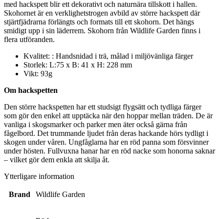
med hackspett blir ett dekorativt och naturnära tillskott i hallen.
Skohornet är en verklighetstrogen avbild av större hackspett där
stjärtfjädrarna förlängts och formats till ett skohorn. Det hängs
smidigt upp i sin läderrem. Skohorn från Wildlife Garden finns i
flera utföranden.
Kvalitet: :
Handsnidad i trä, målad i miljövänliga färger
Storlek
:
L:75 x B: 41 x H: 228 mm
Vikt:
93g
Om hackspetten
Den större hackspetten har ett studsigt flygsätt och tydliga färger
som gör den enkel att upptäcka när den hoppar mellan träden. De är
vanliga i skogsmarker och parker men äter också gärna från
fågelbord. Det trummande ljudet från deras hackande hörs tydligt i
skogen under våren. Ungfåglarna har en röd panna som försvinner
under hösten. Fullvuxna hanar har en röd nacke som honorna saknar
– vilket gör dem enkla att skilja åt.
Ytterligare information
Brand
Wildlife Garden