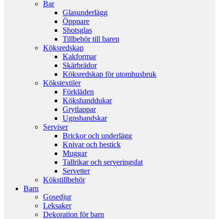
Bar
Glasunderlägg
Öppnare
Shotsglas
Tillbehör till baren
Köksredskap
Kakformar
Skärbrädor
Köksredskap för utomhusbruk
Kökstextiler
Förkläden
Kökshanddukar
Grytlappar
Ugnshandskar
Serviser
Brickor och underlägg
Knivar och bestick
Muggar
Tallrikar och serveringsfat
Servetter
Kökstillbehör
Barn
Gosedjur
Leksaker
Dekoration för barn