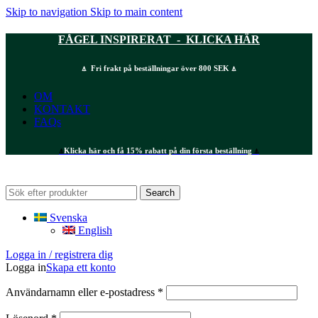
Skip to navigation
Skip to main content
FÅGEL INSPIRERAT - KLICKA HÄR
⍋ Fri frakt på beställningar över 800 SEK ⍋
OM
KONTAKT
FAQs
⍋
Klicka här och få 15% rabatt på din första beställning
⍋
Search
Svenska
English
Logga in / registrera dig
Logga in
Skapa ett konto
Obligatoriskt
Användarnamn eller e-postadress
*
Obligatoriskt