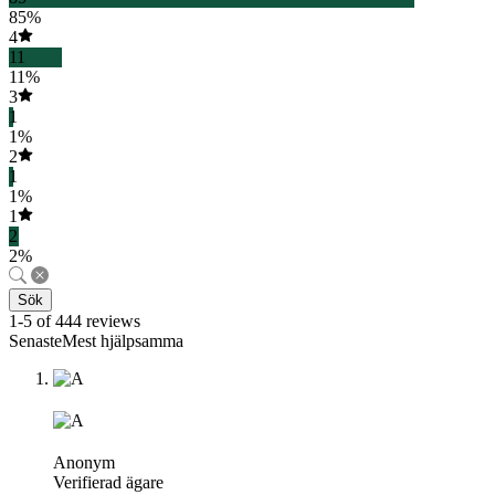
85%
4
11
11%
3
1
1%
2
1
1%
1
2
2%
Sök
1-5 of 444 reviews
SenasteMest hjälpsamma
Anonym
Verifierad ägare