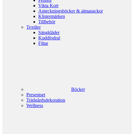
Pennor
Vikta Kort
Anteckningsböcker & almanackor
Klistermärken
Tillbehör
Textiler
Sängkläder
Kuddfodral
Filtar
Böcker
Presentset
Trädgårdsdekoration
Wellness