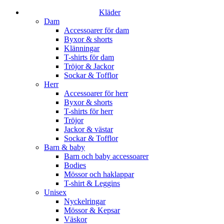
Kläder
Dam
Accessoarer för dam
Byxor & shorts
Klänningar
T-shirts för dam
Tröjor & Jackor
Sockar & Tofflor
Herr
Accessoarer för herr
Byxor & shorts
T-shirts för herr
Tröjor
Jackor & västar
Sockar & Tofflor
Barn & baby
Barn och baby accessoarer
Bodies
Mössor och haklappar
T-shirt & Leggins
Unisex
Nyckelringar
Mössor & Kepsar
Väskor