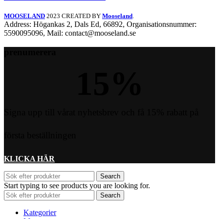
MOOSELAND
2023 CREATED BY
Mooseland
.
Address: Högankas 2, Dals Ed, 66892, Organisationsnummer:
5590095096, Mail: contact@mooseland.se
prenumerera
15
%
Signa upp till vårat nyhetsbrev och få 15% rabatt på
första beställningen
KLICKA HÄR
Search
Start typing to see products you are looking for.
Search
Kategorier