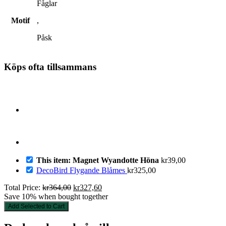
Fåglar
Motif
,
Påsk
Köps ofta tillsammans
This item: Magnet Wyandotte Höna
kr
39,00
DecoBird Flygande Blåmes
kr
325,00
Det
Det
Total Price:
kr
364,00
kr
327,60
ursprungliga
nuvarande
Save 10% when bought together
priset
priset
Add Selected to Cart
var:
är:
kr364,00.
kr327,60.