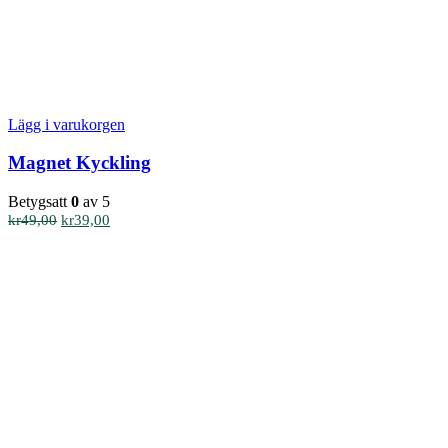
Lägg i varukorgen
Magnet Kyckling
Betygsatt
0
av 5
Det
Det
kr
49,00
kr
39,00
ursprungliga
nuvarande
priset
priset
var:
är:
kr49,00.
kr39,00.