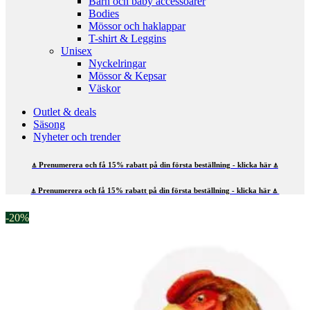
Barn och baby accessoarer
Bodies
Mössor och haklappar
T-shirt & Leggins
Unisex
Nyckelringar
Mössor & Kepsar
Väskor
Outlet & deals
Säsong
Nyheter och trender
⍋ Prenumerera och få 15% rabatt på din första beställning - klicka här ⍋
⍋ Prenumerera och få 15% rabatt på din första beställning - klicka här ⍋
-20%