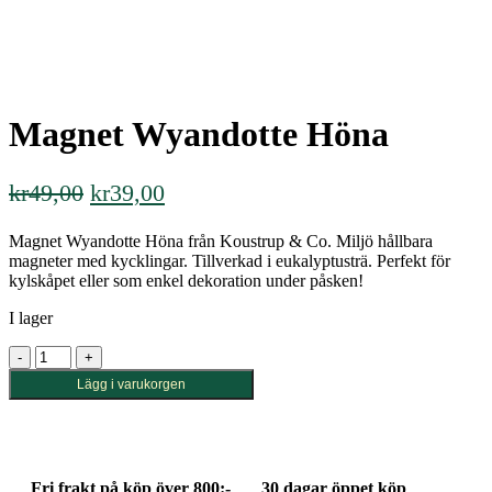
Magnet Wyandotte Höna
Det
Det
kr
49,00
kr
39,00
ursprungliga
nuvarande
Magnet Wyandotte Höna från Koustrup & Co. Miljö hållbara
priset
priset
magneter med kycklingar. Tillverkad i eukalyptusträ. Perfekt för
var:
är:
kylskåpet eller som enkel dekoration under påsken!
kr49,00.
kr39,00.
I lager
Magnet
Wyandotte
Lägg i varukorgen
Höna
mängd
Fri frakt på köp över 800:-
30 dagar öppet köp