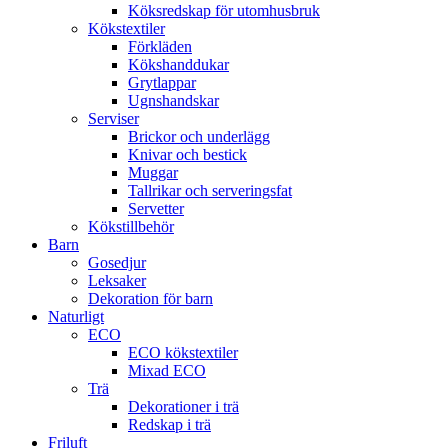
Köksredskap för utomhusbruk
Kökstextiler
Förkläden
Kökshanddukar
Grytlappar
Ugnshandskar
Serviser
Brickor och underlägg
Knivar och bestick
Muggar
Tallrikar och serveringsfat
Servetter
Kökstillbehör
Barn
Gosedjur
Leksaker
Dekoration för barn
Naturligt
ECO
ECO kökstextiler
Mixad ECO
Trä
Dekorationer i trä
Redskap i trä
Friluft