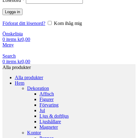
Lösenord
*
Logga in
Förlorat ditt lösenord?
Kom ihåg mig
Önskelista
0
items
kr
0,00
Meny
Search
0
items
kr
0,00
Alla produkter
Alla produkter
Hem
Dekoration
Affisch
Figurer
Förvaring
Jul
Ljus & doftljus
Ljushållare
Magneter
Kontor