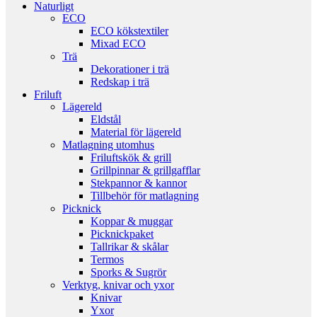
Naturligt
ECO
ECO kökstextiler
Mixad ECO
Trä
Dekorationer i trä
Redskap i trä
Friluft
Lägereld
Eldstål
Material för lägereld
Matlagning utomhus
Friluftskök & grill
Grillpinnar & grillgafflar
Stekpannor & kannor
Tillbehör för matlagning
Picknick
Koppar & muggar
Picknickpaket
Tallrikar & skålar
Termos
Sporks & Sugrör
Verktyg, knivar och yxor
Knivar
Yxor