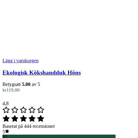
Lägg i varukorgen
Ekologisk Kökshandduk Höns
Betygsatt
5.00
av 5
kr
119,00
4,8
Baserat på 444 recensioner
5
85