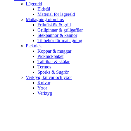
Lägereld
Eldstål
Material för lägereld
Matlagning utomhus
Friluftskök & grill
Grillpinnar & grillgafflar
Stekpannor & kannor
Tillbehör för matlagning
Picknick
Koppar & muggar
Picknickpaket
Tallrikar & skålar
Termos
Sporks & Sugrör
Verktyg, knivar och yxor
Knivar
Yxor
Verktyg