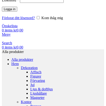
Lösenord
*
Logga in
Förlorat ditt lösenord?
Kom ihåg mig
Önskelista
0
items
kr
0,00
Meny
Search
0
items
kr
0,00
Alla produkter
Alla produkter
Hem
Dekoration
Affisch
Figurer
Förvaring
Jul
Ljus & doftljus
Ljushållare
Magneter
Kontor