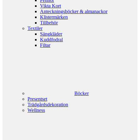
Pennor
Vikta Kort
Anteckningsböcker & almanackor
Klistermärken
Tillbehör
Textiler
Sängkläder
Kuddfodral
Filtar
Böcker
Presentset
Trädgårdsdekoration
Wellness