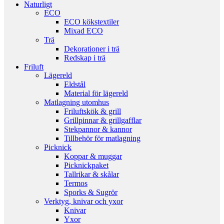
Naturligt
ECO
ECO kökstextiler
Mixad ECO
Trä
Dekorationer i trä
Redskap i trä
Friluft
Lägereld
Eldstål
Material för lägereld
Matlagning utomhus
Friluftskök & grill
Grillpinnar & grillgafflar
Stekpannor & kannor
Tillbehör för matlagning
Picknick
Koppar & muggar
Picknickpaket
Tallrikar & skålar
Termos
Sporks & Sugrör
Verktyg, knivar och yxor
Knivar
Yxor