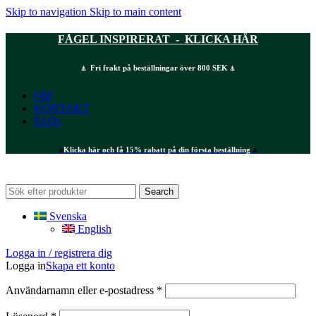
Skip to navigation
Skip to main content
FÅGEL INSPIRERAT - KLICKA HÄR
⍋ Fri frakt på beställningar över 800 SEK ⍋
OM
KONTAKT
FAQs
⍋
Klicka här och få 15% rabatt på din första beställning
⍋
Search
Svenska
English
Logga in / registrera dig
Logga in
Skapa ett konto
Obligatoriskt
Användarnamn eller e-postadress
*
Obligatoriskt