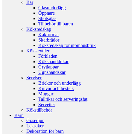
Bar
Glasunderlägg
Öppnare
Shotsglas
Tillbehör till baren
Köksredskap
Kakformar
Skärbrädor
Köksredskap för utomhusbruk
Kökstextiler
Förkläden
Kökshanddukar
Grytlappar
Ugnshandskar
Serviser
Brickor och underlägg
Knivar och bestick
Muggar
Tallrikar och serveringsfat
Servetter
Kökstillbehör
Barn
Gosedjur
Leksaker
Dekoration för barn