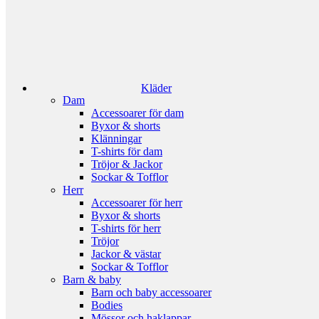
Kläder
Dam
Accessoarer för dam
Byxor & shorts
Klänningar
T-shirts för dam
Tröjor & Jackor
Sockar & Tofflor
Herr
Accessoarer för herr
Byxor & shorts
T-shirts för herr
Tröjor
Jackor & västar
Sockar & Tofflor
Barn & baby
Barn och baby accessoarer
Bodies
Mössor och haklappar