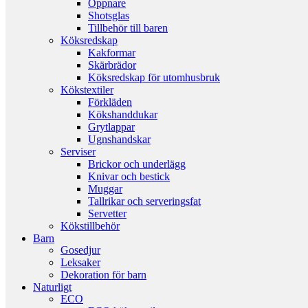
Öppnare
Shotsglas
Tillbehör till baren
Köksredskap
Kakformar
Skärbrädor
Köksredskap för utomhusbruk
Kökstextiler
Förkläden
Kökshanddukar
Grytlappar
Ugnshandskar
Serviser
Brickor och underlägg
Knivar och bestick
Muggar
Tallrikar och serveringsfat
Servetter
Kökstillbehör
Barn
Gosedjur
Leksaker
Dekoration för barn
Naturligt
ECO