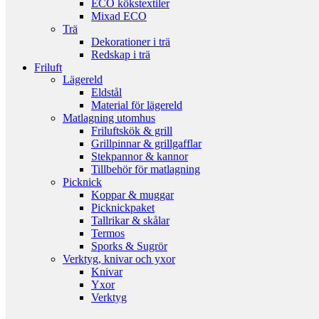
ECO kökstextiler
Mixad ECO
Trä
Dekorationer i trä
Redskap i trä
Friluft
Lägereld
Eldstål
Material för lägereld
Matlagning utomhus
Friluftskök & grill
Grillpinnar & grillgafflar
Stekpannor & kannor
Tillbehör för matlagning
Picknick
Koppar & muggar
Picknickpaket
Tallrikar & skålar
Termos
Sporks & Sugrör
Verktyg, knivar och yxor
Knivar
Yxor
Verktyg