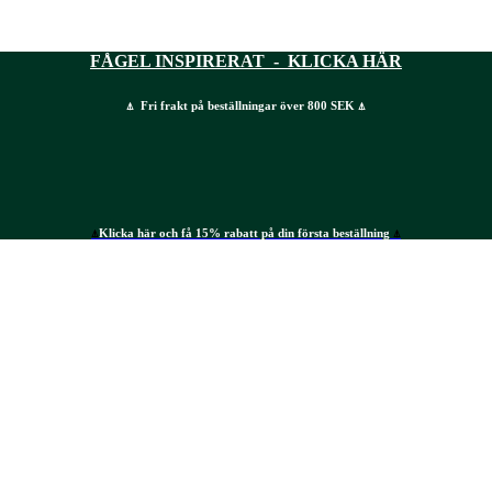
FÅGEL INSPIRERAT - KLICKA HÄR
⍋ Fri frakt på beställningar över 800 SEK ⍋
⍋
Klicka här och få 15% rabatt på din första beställning
⍋