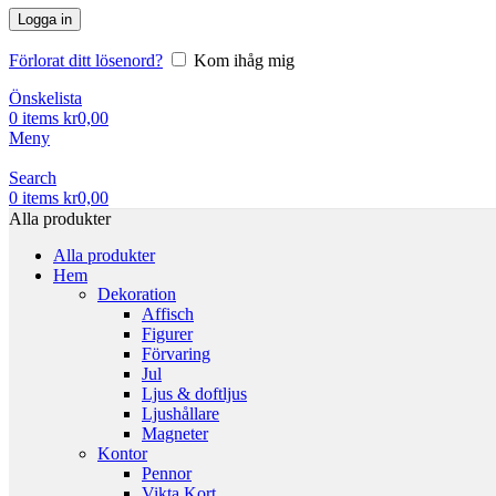
Logga in
Förlorat ditt lösenord?
Kom ihåg mig
Önskelista
0
items
kr
0,00
Meny
Search
0
items
kr
0,00
Alla produkter
Alla produkter
Hem
Dekoration
Affisch
Figurer
Förvaring
Jul
Ljus & doftljus
Ljushållare
Magneter
Kontor
Pennor
Vikta Kort