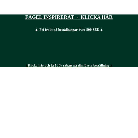
FÅGEL INSPIRERAT - KLICKA HÄR
⍋ Fri frakt på beställningar över 800 SEK ⍋
⍋
Klicka här och få 15% rabatt på din första beställning
⍋