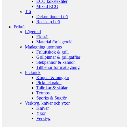
ECO kökstextiler
Mixad ECO
Trä
Dekorationer i trä
Redskap i trä
Friluft
Lägereld
Eldstål
Material för lägereld
Matlagning utomhus
Friluftskök & grill
Grillpinnar & grillgafflar
Stekpannor & kannor
Tillbehör för matlagning
Picknick
Koppar & muggar
Picknickpaket
Tallrikar & skålar
Termos
Sporks & Sugrör
Verktyg, knivar och yxor
Knivar
Yxor
Verktyg