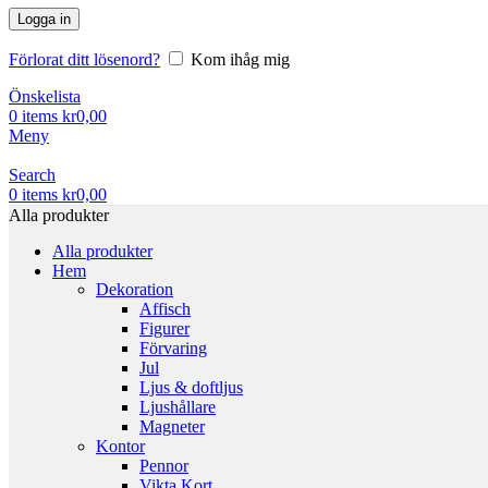
Logga in
Förlorat ditt lösenord?
Kom ihåg mig
Önskelista
0
items
kr
0,00
Meny
Search
0
items
kr
0,00
Alla produkter
Alla produkter
Hem
Dekoration
Affisch
Figurer
Förvaring
Jul
Ljus & doftljus
Ljushållare
Magneter
Kontor
Pennor
Vikta Kort