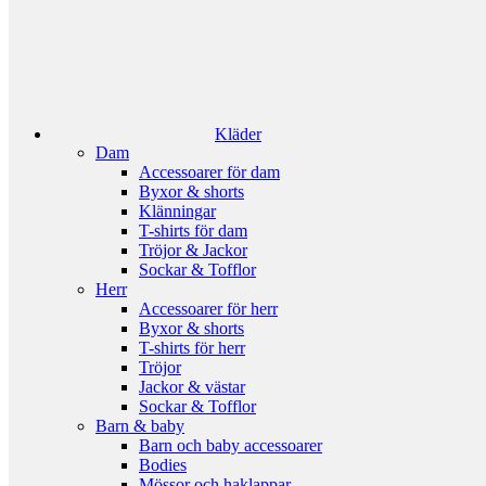
Kläder
Dam
Accessoarer för dam
Byxor & shorts
Klänningar
T-shirts för dam
Tröjor & Jackor
Sockar & Tofflor
Herr
Accessoarer för herr
Byxor & shorts
T-shirts för herr
Tröjor
Jackor & västar
Sockar & Tofflor
Barn & baby
Barn och baby accessoarer
Bodies
Mössor och haklappar