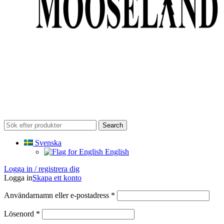
Search
Svenska
English
Logga in / registrera dig
Logga in
Skapa ett konto
Obligatoriskt
Användarnamn eller e-postadress
*
Obligatoriskt
Lösenord
*