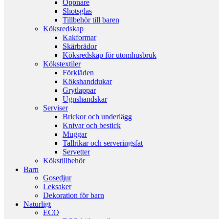
Öppnare
Shotsglas
Tillbehör till baren
Köksredskap
Kakformar
Skärbrädor
Köksredskap för utomhusbruk
Kökstextiler
Förkläden
Kökshanddukar
Grytlappar
Ugnshandskar
Serviser
Brickor och underlägg
Knivar och bestick
Muggar
Tallrikar och serveringsfat
Servetter
Kökstillbehör
Barn
Gosedjur
Leksaker
Dekoration för barn
Naturligt
ECO