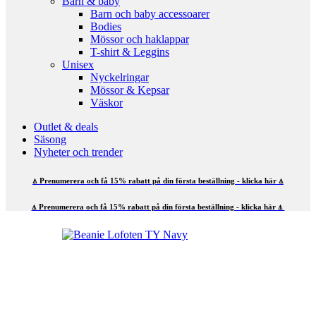
Barn & baby
Barn och baby accessoarer
Bodies
Mössor och haklappar
T-shirt & Leggins
Unisex
Nyckelringar
Mössor & Kepsar
Väskor
Outlet & deals
Säsong
Nyheter och trender
⍋ Prenumerera och få 15% rabatt på din första beställning - klicka här ⍋
⍋ Prenumerera och få 15% rabatt på din första beställning - klicka här ⍋