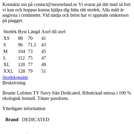
Kontakta oss på contact@mooseland.se Vi svarar på ditt mail så fort
vi kan och hoppas kunna hjälpa dig hitta rätt storlek. Alla mått är
angivna i centimeter. Vid midja och bröst har vi uppmätt omkretsen
på plagget.
Storlek
Byst
Längd
Axel till axel
XS
88
70
41
S
96
71,5
43
M
104
73
45
L
112
75
47
XL
120
77
49
XXL
128
79
51
Storleksguide
Beskrivning
Beanie Lofoten TY Navy från Dedicated. Ribstickad mössa i 100 %
ekologisk bomull. Tätare passform.
Ytterligare information
Brand
DEDICATED