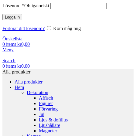
Lösenord
*
Obligatoriskt
Logga in
Förlorat ditt lösenord?
Kom ihåg mig
Önskelista
0
items
kr
0,00
Meny
Search
0
items
kr
0,00
Alla produkter
Alla produkter
Hem
Dekoration
Affisch
Figurer
Förvaring
Jul
Ljus & doftljus
Ljushållare
Magneter