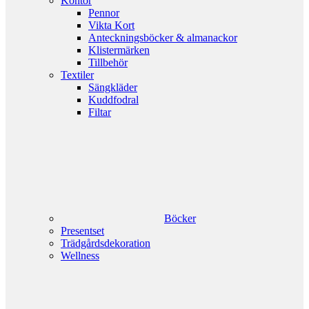
Kontor
Pennor
Vikta Kort
Anteckningsböcker & almanackor
Klistermärken
Tillbehör
Textiler
Sängkläder
Kuddfodral
Filtar
Böcker
Presentset
Trädgårdsdekoration
Wellness