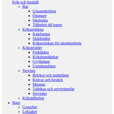
Kök och hushåll
Bar
Glasunderlägg
Öppnare
Shotsglas
Tillbehör till baren
Köksredskap
Kakformar
Skärbrädor
Köksredskap för utomhusbruk
Kökstextiler
Förkläden
Kökshanddukar
Grytlappar
Ugnshandskar
Serviser
Brickor och underlägg
Knivar och bestick
Muggar
Tallrikar och serveringsfat
Servetter
Kökstillbehör
Barn
Gosedjur
Leksaker