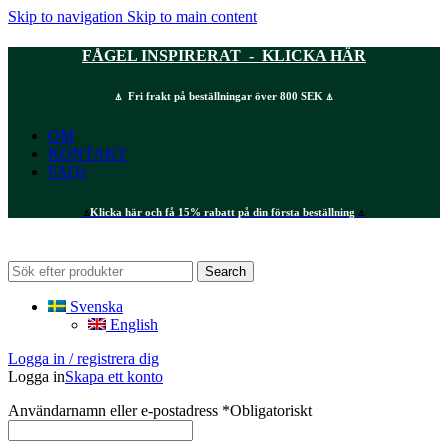
Skip to navigation
Skip to main content
FÅGEL INSPIRERAT - KLICKA HÄR
⍋ Fri frakt på beställningar över 800 SEK ⍋
OM
KONTAKT
FAQs
⍋
Klicka här och få 15% rabatt på din första beställning
⍋
Search
Svenska
English
Logga in / registrera dig
Logga in
Skapa ett konto
Användarnamn eller e-postadress
*
Obligatoriskt