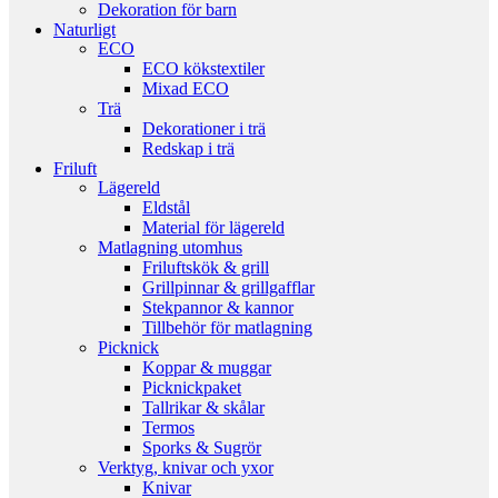
Dekoration för barn
Naturligt
ECO
ECO kökstextiler
Mixad ECO
Trä
Dekorationer i trä
Redskap i trä
Friluft
Lägereld
Eldstål
Material för lägereld
Matlagning utomhus
Friluftskök & grill
Grillpinnar & grillgafflar
Stekpannor & kannor
Tillbehör för matlagning
Picknick
Koppar & muggar
Picknickpaket
Tallrikar & skålar
Termos
Sporks & Sugrör
Verktyg, knivar och yxor
Knivar