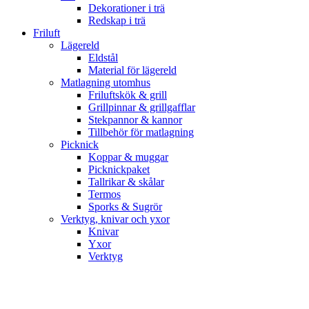
Dekorationer i trä
Redskap i trä
Friluft
Lägereld
Eldstål
Material för lägereld
Matlagning utomhus
Friluftskök & grill
Grillpinnar & grillgafflar
Stekpannor & kannor
Tillbehör för matlagning
Picknick
Koppar & muggar
Picknickpaket
Tallrikar & skålar
Termos
Sporks & Sugrör
Verktyg, knivar och yxor
Knivar
Yxor
Verktyg