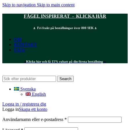
Skip to navigation
Skip to main content
FÅGEL INSPIRERAT - KLICKA HÄR
⍋ Fri frakt på beställningar över 800 SEK ⍋
OM
KONTAKT
FAQs
⍋
Klicka här och få 15% rabatt på din första beställning
⍋
Search
Svenska
English
Logga in / registrera dig
Logga in
Skapa ett konto
Obligatoriskt
Användarnamn eller e-postadress
*
Obligatoriskt