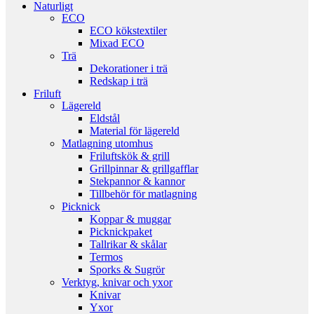
Naturligt
ECO
ECO kökstextiler
Mixad ECO
Trä
Dekorationer i trä
Redskap i trä
Friluft
Lägereld
Eldstål
Material för lägereld
Matlagning utomhus
Friluftskök & grill
Grillpinnar & grillgafflar
Stekpannor & kannor
Tillbehör för matlagning
Picknick
Koppar & muggar
Picknickpaket
Tallrikar & skålar
Termos
Sporks & Sugrör
Verktyg, knivar och yxor
Knivar
Yxor