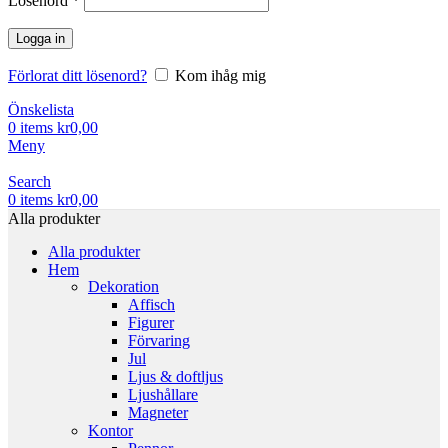
Lösenord
*
Logga in
Förlorat ditt lösenord?
Kom ihåg mig
Önskelista
0
items
kr
0,00
Meny
Search
0
items
kr
0,00
Alla produkter
Alla produkter
Hem
Dekoration
Affisch
Figurer
Förvaring
Jul
Ljus & doftljus
Ljushållare
Magneter
Kontor