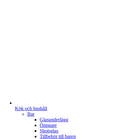
Kök och hushåll
Bar
Glasunderlägg
Öppnare
Shotsglas
Tillbehör till baren