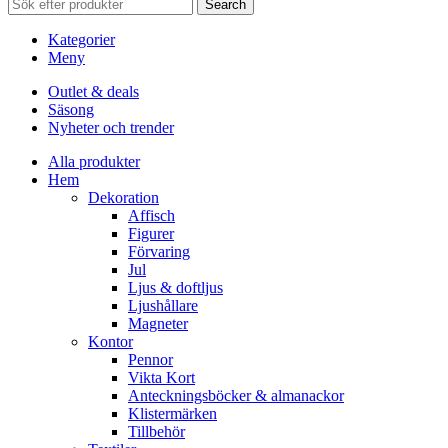
Search
Kategorier
Meny
Outlet & deals
Säsong
Nyheter och trender
Alla produkter
Hem
Dekoration
Affisch
Figurer
Förvaring
Jul
Ljus & doftljus
Ljushållare
Magneter
Kontor
Pennor
Vikta Kort
Anteckningsböcker & almanackor
Klistermärken
Tillbehör