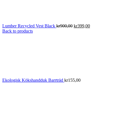
Det
Det
Lumber Recycled Vest Black
kr
900,00
kr
399,00
ursprungliga
nuvarande
Back to products
priset
priset
var:
är:
kr900,00.
kr399,00.
Ekologisk Kökshandduk Barrträd
kr
155,00