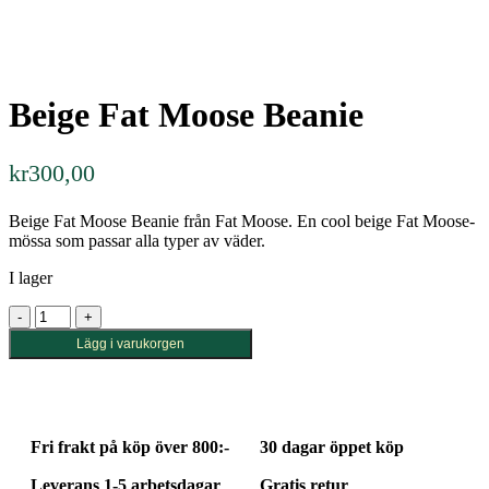
Beige Fat Moose Beanie
kr
300,00
Beige Fat Moose Beanie från Fat Moose. En cool beige Fat Moose-
mössa som passar alla typer av väder.
I lager
Beige
Fat
Lägg i varukorgen
Moose
Beanie
mängd
Fri frakt på köp över 800:-
30 dagar öppet köp
Leverans 1-5 arbetsdagar
Gratis retur