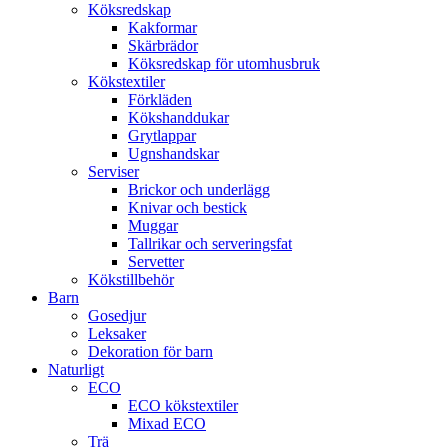
Köksredskap
Kakformar
Skärbrädor
Köksredskap för utomhusbruk
Kökstextiler
Förkläden
Kökshanddukar
Grytlappar
Ugnshandskar
Serviser
Brickor och underlägg
Knivar och bestick
Muggar
Tallrikar och serveringsfat
Servetter
Kökstillbehör
Barn
Gosedjur
Leksaker
Dekoration för barn
Naturligt
ECO
ECO kökstextiler
Mixad ECO
Trä