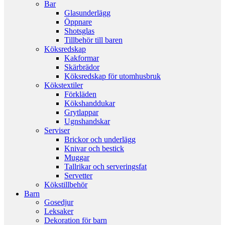
Bar
Glasunderlägg
Öppnare
Shotsglas
Tillbehör till baren
Köksredskap
Kakformar
Skärbrädor
Köksredskap för utomhusbruk
Kökstextiler
Förkläden
Kökshanddukar
Grytlappar
Ugnshandskar
Serviser
Brickor och underlägg
Knivar och bestick
Muggar
Tallrikar och serveringsfat
Servetter
Kökstillbehör
Barn
Gosedjur
Leksaker
Dekoration för barn