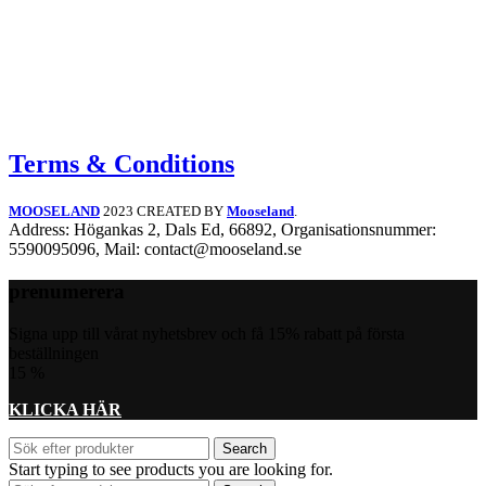
Terms & Conditions
MOOSELAND
2023 CREATED BY
Mooseland
.
Address: Högankas 2, Dals Ed, 66892, Organisationsnummer:
5590095096, Mail: contact@mooseland.se
prenumerera
Signa upp till vårat nyhetsbrev och få 15% rabatt på första
beställningen
15
%
KLICKA HÄR
Search
Start typing to see products you are looking for.