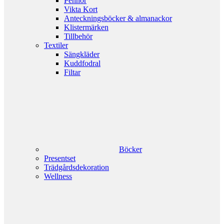
Pennor
Vikta Kort
Anteckningsböcker & almanackor
Klistermärken
Tillbehör
Textiler
Sängkläder
Kuddfodral
Filtar
Böcker
Presentset
Trädgårdsdekoration
Wellness