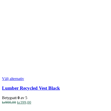
Den
Välj alternativ
här
produkten
Lumber Recycled Vest Black
har
flera
Betygsatt
0
av 5
varianter.
Det
Det
kr
900,00
kr
399,00
De
ursprungliga
nuvarande
olika
priset
priset