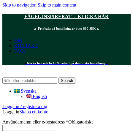
Skip to navigation
Skip to main content
FÅGEL INSPIRERAT - KLICKA HÄR
⍋ Fri frakt på beställningar över 800 SEK ⍋
OM
KONTAKT
FAQs
⍋
Klicka här och få 15% rabatt på din första beställning
⍋
Search
Svenska
English
Logga in / registrera dig
Logga in
Skapa ett konto
Användarnamn eller e-postadress
*
Obligatoriskt