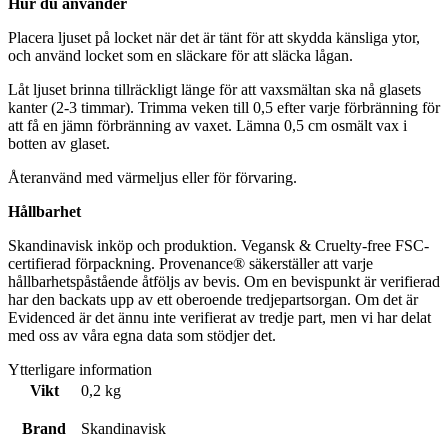
Hur du använder
Placera ljuset på locket när det är tänt för att skydda känsliga ytor,
och använd locket som en släckare för att släcka lågan.
Låt ljuset brinna tillräckligt länge för att vaxsmältan ska nå glasets
kanter (2-3 timmar). Trimma veken till 0,5 efter varje förbränning för
att få en jämn förbränning av vaxet. Lämna 0,5 cm osmält vax i
botten av glaset.
Återanvänd med värmeljus eller för förvaring.
Hållbarhet
Skandinavisk inköp och produktion. Vegansk & Cruelty-free FSC-
certifierad förpackning. Provenance® säkerställer att varje
hållbarhetspåstående åtföljs av bevis. Om en bevispunkt är verifierad
har den backats upp av ett oberoende tredjepartsorgan. Om det är
Evidenced är det ännu inte verifierat av tredje part, men vi har delat
med oss av våra egna data som stödjer det.
Ytterligare information
Vikt
0,2 kg
Brand
Skandinavisk