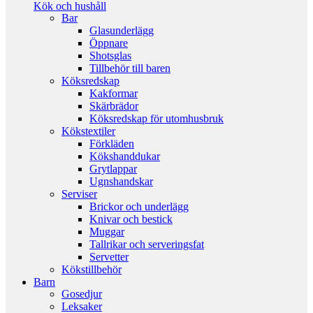
Kök och hushåll
Bar
Glasunderlägg
Öppnare
Shotsglas
Tillbehör till baren
Köksredskap
Kakformar
Skärbrädor
Köksredskap för utomhusbruk
Kökstextiler
Förkläden
Kökshanddukar
Grytlappar
Ugnshandskar
Serviser
Brickor och underlägg
Knivar och bestick
Muggar
Tallrikar och serveringsfat
Servetter
Kökstillbehör
Barn
Gosedjur
Leksaker