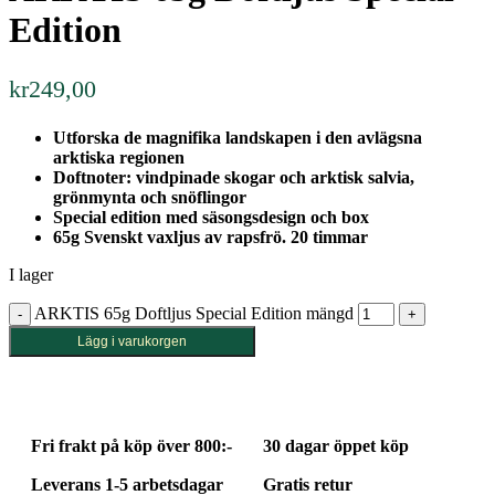
Edition
kr
249,00
Utforska de magnifika landskapen i den avlägsna
arktiska regionen
Doftnoter: vindpinade skogar och arktisk salvia,
grönmynta och snöflingor
Special edition med säsongsdesign och box
65g Svenskt vaxljus av rapsfrö. 20 timmar
I lager
ARKTIS 65g Doftljus Special Edition mängd
Lägg i varukorgen
Fri frakt på köp över 800:-
30 dagar öppet köp
Leverans 1-5 arbetsdagar
Gratis retur