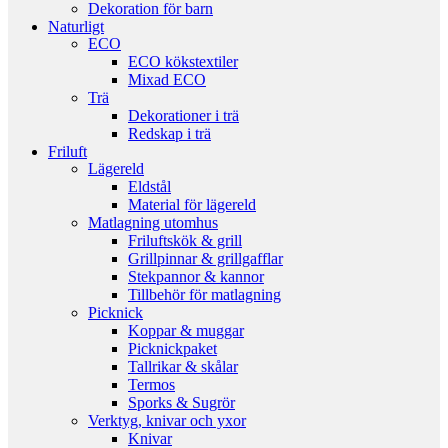
Dekoration för barn
Naturligt
ECO
ECO kökstextiler
Mixad ECO
Trä
Dekorationer i trä
Redskap i trä
Friluft
Lägereld
Eldstål
Material för lägereld
Matlagning utomhus
Friluftskök & grill
Grillpinnar & grillgafflar
Stekpannor & kannor
Tillbehör för matlagning
Picknick
Koppar & muggar
Picknickpaket
Tallrikar & skålar
Termos
Sporks & Sugrör
Verktyg, knivar och yxor
Knivar