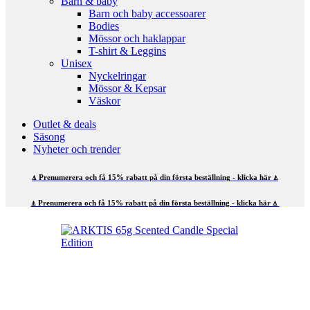
Barn & baby
Barn och baby accessoarer
Bodies
Mössor och haklappar
T-shirt & Leggins
Unisex
Nyckelringar
Mössor & Kepsar
Väskor
Outlet & deals
Säsong
Nyheter och trender
⍋ Prenumerera och få 15% rabatt på din första beställning - klicka här ⍋
⍋ Prenumerera och få 15% rabatt på din första beställning - klicka här ⍋