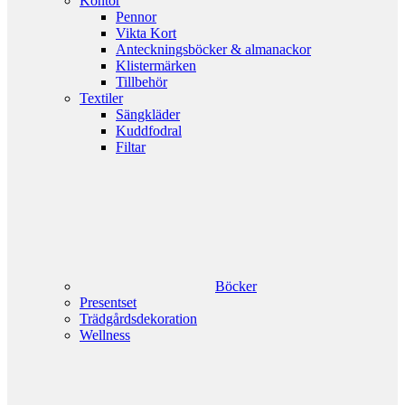
Kontor
Pennor
Vikta Kort
Anteckningsböcker & almanackor
Klistermärken
Tillbehör
Textiler
Sängkläder
Kuddfodral
Filtar
Böcker
Presentset
Trädgårdsdekoration
Wellness