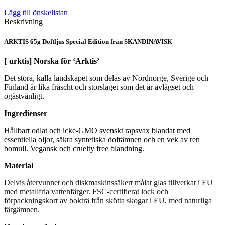
Lägg till önskelistan
Beskrivning
ARKTIS 65g Doftljus Special Edition från SKANDINAVISK
[ˈɑrktis] Norska för ‘Arktis’
Det stora, kalla landskapet som delas av Nordnorge, Sverige och
Finland är lika fräscht och storslaget som det är avlägset och
ogästvänligt.
Ingredienser
Hållbart odlat och icke-GMO svenskt rapsvax blandat med
essentiella oljor, säkra syntetiska doftämnen och en vek av ren
bomull. Vegansk och cruelty free blandning.
Material
Delvis återvunnet och diskmaskinssäkert målat glas tillverkat i EU
med metallfria vattenfärger. FSC-certifierat lock och
förpackningskort av bokträ från skötta skogar i EU, med naturliga
färgämnen.