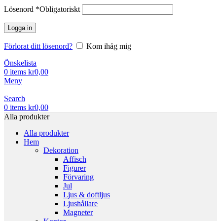
Lösenord
*
Obligatoriskt
Logga in
Förlorat ditt lösenord?
Kom ihåg mig
Önskelista
0
items
kr
0,00
Meny
Search
0
items
kr
0,00
Alla produkter
Alla produkter
Hem
Dekoration
Affisch
Figurer
Förvaring
Jul
Ljus & doftljus
Ljushållare
Magneter