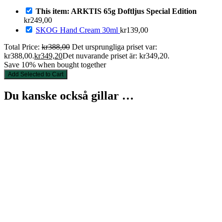
This item: ARKTIS 65g Doftljus Special Edition
kr
249,00
SKOG Hand Cream 30ml
kr
139,00
Total Price:
kr
388,00
Det ursprungliga priset var:
kr388,00.
kr
349,20
Det nuvarande priset är: kr349,20.
Save 10% when bought together
Add Selected to Cart
Du kanske också gillar …