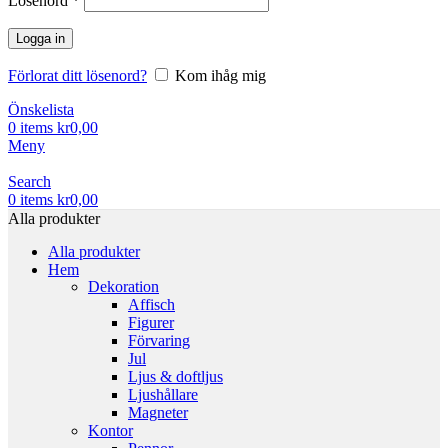
Lösenord
*
Logga in
Förlorat ditt lösenord?
Kom ihåg mig
Önskelista
0
items
kr
0,00
Meny
Search
0
items
kr
0,00
Alla produkter
Alla produkter
Hem
Dekoration
Affisch
Figurer
Förvaring
Jul
Ljus & doftljus
Ljushållare
Magneter
Kontor