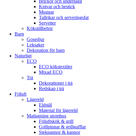
Brickor och underlägg
Knivar och bestick
Muggar
Tallrikar och serveringsfat
Servetter
Kökstillbehör
Barn
Gosedjur
Leksaker
Dekoration för barn
Naturligt
ECO
ECO kökstextiler
Mixad ECO
Trä
Dekorationer i trä
Redskap i trä
Friluft
Lägereld
Eldstål
Material för lägereld
Matlagning utomhus
Friluftskök & grill
Grillpinnar & grillgafflar
Stekpannor & kannor