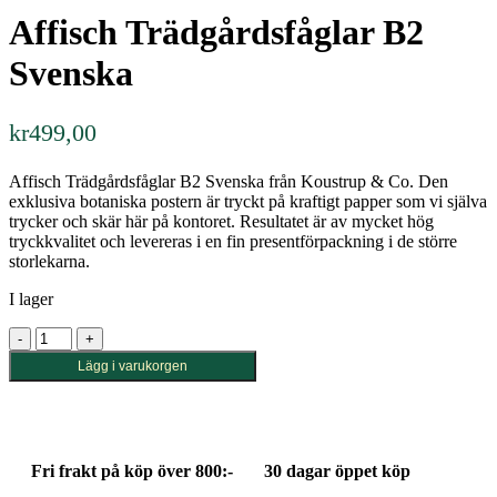
Affisch Trädgårdsfåglar B2
Svenska
kr
499,00
Affisch Trädgårdsfåglar B2 Svenska från Koustrup & Co. Den
exklusiva botaniska postern är tryckt på kraftigt papper som vi själva
trycker och skär här på kontoret. Resultatet är av mycket hög
tryckkvalitet och levereras i en fin presentförpackning i de större
storlekarna.
I lager
Affisch
Trädgårdsfåglar
Lägg i varukorgen
B2
Svenska
mängd
Fri frakt på köp över 800:-
30 dagar öppet köp