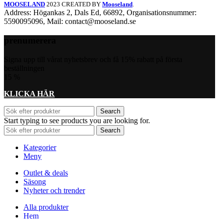
MOOSELAND
2023 CREATED BY
Mooseland
.
Address: Högankas 2, Dals Ed, 66892, Organisationsnummer:
5590095096, Mail: contact@mooseland.se
prenumerera
Signa upp till vårat nyhetsbrev och få 15% rabatt på första
beställningen
15
%
KLICKA HÄR
Search
Start typing to see products you are looking for.
Search
Kategorier
Meny
Outlet & deals
Säsong
Nyheter och trender
Alla produkter
Hem