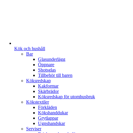
Kök och hushåll
Bar
Glasunderlägg
Öppnare
Shotsglas
Tillbehör till baren
Köksredskap
Kakformar
Skärbrädor
Köksredskap för utomhusbruk
Kökstextiler
Förkläden
Kökshanddukar
Grytlappar
Ugnshandskar
Serviser