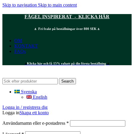
Skip to navigation
Skip to main content
FÅGEL INSPIRERAT - KLICKA HÄR
⍋ Fri frakt på beställningar över 800 SEK ⍋
OM
KONTAKT
FAQs
⍋
Klicka här och få 15% rabatt på din första beställning
⍋
Search
Svenska
English
Logga in / registrera dig
Logga in
Skapa ett konto
Obligatoriskt
Användarnamn eller e-postadress
*
Obligatoriskt