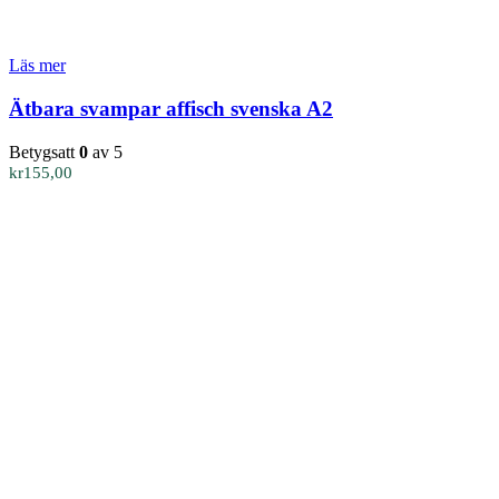
Läs mer
Ätbara svampar affisch svenska A2
Betygsatt
0
av 5
kr
155,00