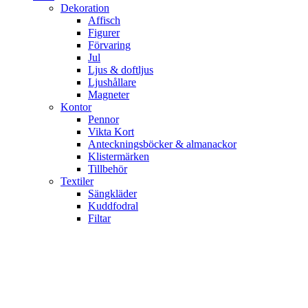
Dekoration
Affisch
Figurer
Förvaring
Jul
Ljus & doftljus
Ljushållare
Magneter
Kontor
Pennor
Vikta Kort
Anteckningsböcker & almanackor
Klistermärken
Tillbehör
Textiler
Sängkläder
Kuddfodral
Filtar