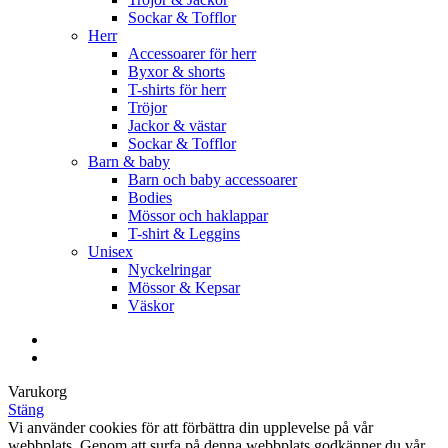
Sockar & Tofflor
Herr
Accessoarer för herr
Byxor & shorts
T-shirts för herr
Tröjor
Jackor & västar
Sockar & Tofflor
Barn & baby
Barn och baby accessoarer
Bodies
Mössor och haklappar
T-shirt & Leggins
Unisex
Nyckelringar
Mössor & Kepsar
Väskor
Varukorg
Stäng
Vi använder cookies för att förbättra din upplevelse på vår
webbplats. Genom att surfa på denna webbplats godkänner du vår