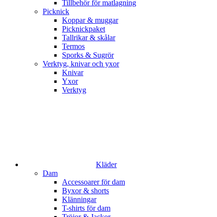
Tillbehör för matlagning
Picknick
Koppar & muggar
Picknickpaket
Tallrikar & skålar
Termos
Sporks & Sugrör
Verktyg, knivar och yxor
Knivar
Yxor
Verktyg
Kläder
Dam
Accessoarer för dam
Byxor & shorts
Klänningar
T-shirts för dam
Tröjor & Jackor