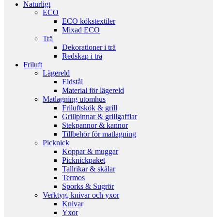
Naturligt
ECO
ECO kökstextiler
Mixad ECO
Trä
Dekorationer i trä
Redskap i trä
Friluft
Lägereld
Eldstål
Material för lägereld
Matlagning utomhus
Friluftskök & grill
Grillpinnar & grillgafflar
Stekpannor & kannor
Tillbehör för matlagning
Picknick
Koppar & muggar
Picknickpaket
Tallrikar & skålar
Termos
Sporks & Sugrör
Verktyg, knivar och yxor
Knivar
Yxor