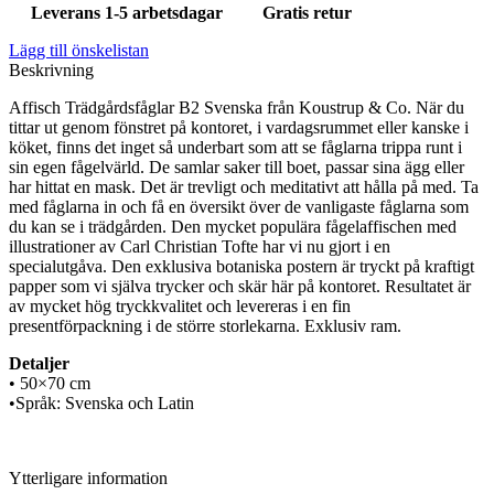
Leverans 1-5 arbetsdagar
Gratis retur
Lägg till önskelistan
Beskrivning
Affisch Trädgårdsfåglar B2 Svenska från Koustrup & Co. När du
tittar ut genom fönstret på kontoret, i vardagsrummet eller kanske i
köket, finns det inget så underbart som att se fåglarna trippa runt i
sin egen fågelvärld. De samlar saker till boet, passar sina ägg eller
har hittat en mask. Det är trevligt och meditativt att hålla på med. Ta
med fåglarna in och få en översikt över de vanligaste fåglarna som
du kan se i trädgården. Den mycket populära fågelaffischen med
illustrationer av Carl Christian Tofte har vi nu gjort i en
specialutgåva. Den exklusiva botaniska postern är tryckt på kraftigt
papper som vi själva trycker och skär här på kontoret. Resultatet är
av mycket hög tryckkvalitet och levereras i en fin
presentförpackning i de större storlekarna. Exklusiv ram.
Detaljer
• 50×70 cm
•Språk: Svenska och Latin
Ytterligare information