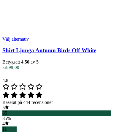
Den
Välj alternativ
här
produkten
Shirt Ljunga Autumn Birds Off-White
har
flera
Betygsatt
4.50
av 5
varianter.
kr
899,00
De
olika
4,8
alternativen
kan
väljas
på
Baserat på 444 recensioner
produktsidan
5
85
85%
4
11