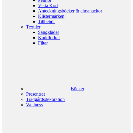
Pennor
Vikta Kort
Anteckningsböcker & almanackor
Klistermärken
Tillbehör
Textiler
Sängkläder
Kuddfodral
Filtar
Böcker
Presentset
Trädgårdsdekoration
Wellness