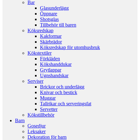
Bar
Glasunderlägg
Öppnare
Shotsglas
Tillbehör till baren
Köksredskap
Kakformar
Skärbrädor
Köksredskap för utomhusbruk
Kökstextiler
Förkläden
Kökshanddukar
Grytlappar
Ugnshandskar
Serviser
Brickor och underlägg
Knivar och bestick
Muggar
Tallrikar och serveringsfat
Servetter
Kökstillbehör
Barn
Gosedjur
Leksaker
Dekoration för barn