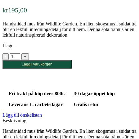
kr
195,00
Handsnidad mus från Wildlife Garden. En liten skogsmus i snidat trä
blir en lekfull inredningsdetalj för ditt hem. Denna söta trämus är en
lekfull naturinspirerad dekoration.
I lager
Handsnidad
Mus
Lägg i varukorgen
mängd
Fri frakt på köp över 800:-
30 dagar öppet köp
Leverans 1-5 arbetsdagar
Gratis retur
Lägg till önskelistan
Beskrivning
Handsnidad mus från Wildlife Garden. En liten skogsmus i snidat trä
blir en lekfull inredningsdetalj för ditt hem. Denna söta trämus är en