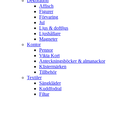
Dekoration
Affisch
Figurer
Förvaring
Jul
Ljus & doftljus
Ljushållare
Magneter
Kontor
Pennor
Vikta Kort
Anteckningsböcker & almanackor
Klistermärken
Tillbehör
Textiler
Sängkläder
Kuddfodral
Filtar