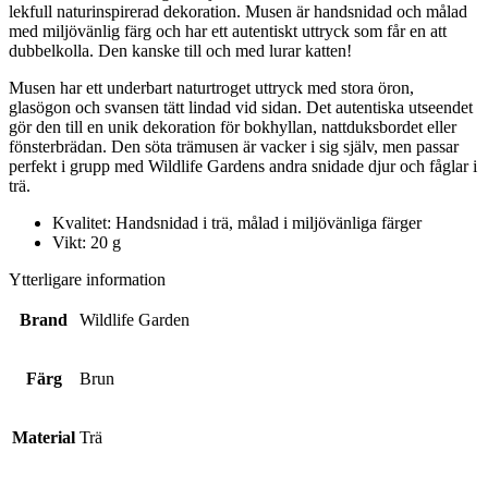
lekfull naturinspirerad dekoration. Musen är handsnidad och målad
med miljövänlig färg och har ett autentiskt uttryck som får en att
dubbelkolla. Den kanske till och med lurar katten!
Musen har ett underbart naturtroget uttryck med stora öron,
glasögon och svansen tätt lindad vid sidan. Det autentiska utseendet
gör den till en unik dekoration för bokhyllan, nattduksbordet eller
fönsterbrädan. Den söta trämusen är vacker i sig själv, men passar
perfekt i grupp med Wildlife Gardens andra snidade djur och fåglar i
trä.
Kvalitet:
Handsnidad i trä, målad i miljövänliga färger
Vikt: 20
g
Ytterligare information
Brand
Wildlife Garden
Färg
Brun
Material
Trä