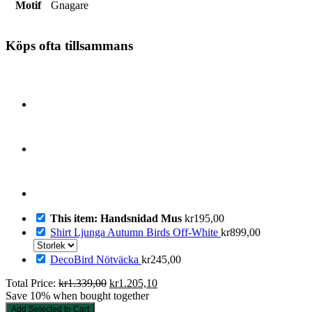
Motif
Gnagare
Köps ofta tillsammans
This item: Handsnidad Mus
kr
195,00
Shirt Ljunga Autumn Birds Off-White
kr
899,00
DecoBird Nötväcka
kr
245,00
Det
Det
Total Price:
kr
1.339,00
kr
1.205,10
ursprungliga
nuvarande
Save 10% when bought together
priset
priset
Add Selected to Cart