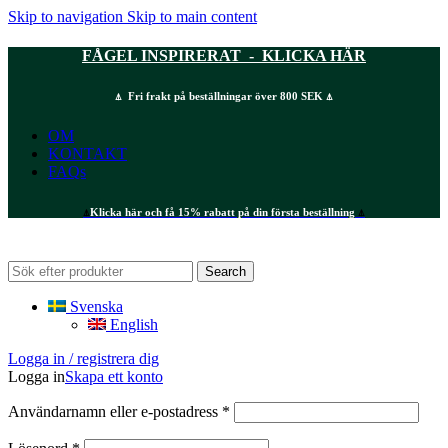
Skip to navigation
Skip to main content
FÅGEL INSPIRERAT - KLICKA HÄR
⍋ Fri frakt på beställningar över 800 SEK ⍋
OM
KONTAKT
FAQs
⍋
Klicka här och få 15% rabatt på din första beställning
⍋
Search
Svenska
English
Logga in / registrera dig
Logga in
Skapa ett konto
Obligatoriskt
Användarnamn eller e-postadress
*
Obligatoriskt