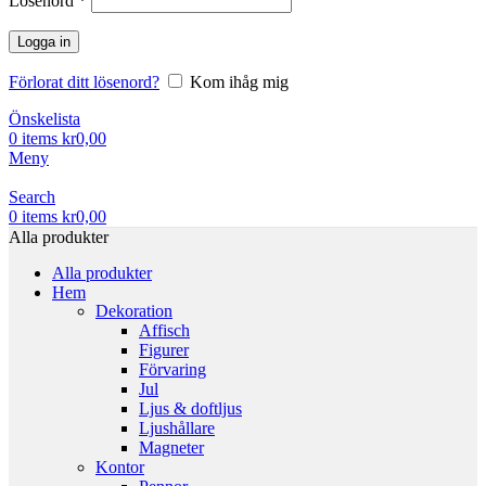
Lösenord
*
Logga in
Förlorat ditt lösenord?
Kom ihåg mig
Önskelista
0
items
kr
0,00
Meny
Search
0
items
kr
0,00
Alla produkter
Alla produkter
Hem
Dekoration
Affisch
Figurer
Förvaring
Jul
Ljus & doftljus
Ljushållare
Magneter
Kontor