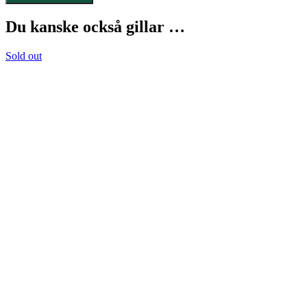
var:
är:
kr1.339,00.
kr1.205,10.
Du kanske också gillar …
Sold out