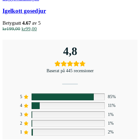
Igelkott gosedjur
Betygsatt
4.67
av 5
Det
Det
kr
199,00
kr
99,00
ursprungliga
nuvarande
priset
priset
var:
är:
4,8
kr199,00.
kr99,00.
Baserat på 445 recensioner
5
85%
4
11%
3
1%
2
1%
1
2%