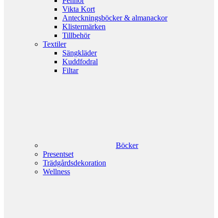
Pennor
Vikta Kort
Anteckningsböcker & almanackor
Klistermärken
Tillbehör
Textiler
Sängkläder
Kuddfodral
Filtar
Böcker
Presentset
Trädgårdsdekoration
Wellness