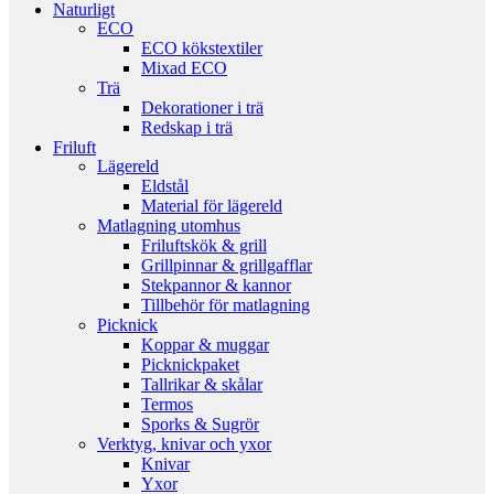
Naturligt
ECO
ECO kökstextiler
Mixad ECO
Trä
Dekorationer i trä
Redskap i trä
Friluft
Lägereld
Eldstål
Material för lägereld
Matlagning utomhus
Friluftskök & grill
Grillpinnar & grillgafflar
Stekpannor & kannor
Tillbehör för matlagning
Picknick
Koppar & muggar
Picknickpaket
Tallrikar & skålar
Termos
Sporks & Sugrör
Verktyg, knivar och yxor
Knivar
Yxor