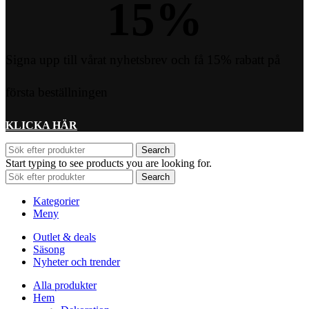
15
%
Signa upp till vårat nyhetsbrev och få 15% rabatt på
första beställningen
KLICKA HÄR
Search
Start typing to see products you are looking for.
Search
Kategorier
Meny
Outlet & deals
Säsong
Nyheter och trender
Alla produkter
Hem