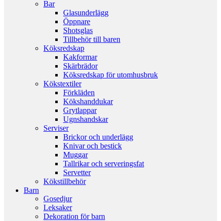
Bar
Glasunderlägg
Öppnare
Shotsglas
Tillbehör till baren
Köksredskap
Kakformar
Skärbrädor
Köksredskap för utomhusbruk
Kökstextiler
Förkläden
Kökshanddukar
Grytlappar
Ugnshandskar
Serviser
Brickor och underlägg
Knivar och bestick
Muggar
Tallrikar och serveringsfat
Servetter
Kökstillbehör
Barn
Gosedjur
Leksaker
Dekoration för barn