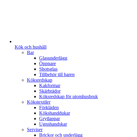
Kök och hushåll
Bar
Glasunderlägg
Öppnare
Shotsglas
Tillbehör till baren
Köksredskap
Kakformar
Skärbrädor
Köksredskap för utomhusbruk
Kökstextiler
Förkläden
Kökshanddukar
Grytlappar
Ugnshandskar
Serviser
Brickor och underlägg