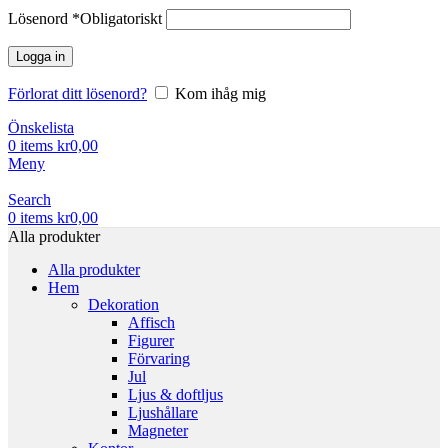
Lösenord
*
Obligatoriskt
Logga in
Förlorat ditt lösenord?
Kom ihåg mig
Önskelista
0
items
kr
0,00
Meny
Search
0
items
kr
0,00
Alla produkter
Alla produkter
Hem
Dekoration
Affisch
Figurer
Förvaring
Jul
Ljus & doftljus
Ljushållare
Magneter