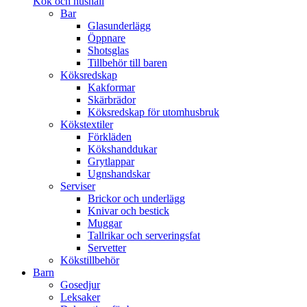
Kök och hushåll
Bar
Glasunderlägg
Öppnare
Shotsglas
Tillbehör till baren
Köksredskap
Kakformar
Skärbrädor
Köksredskap för utomhusbruk
Kökstextiler
Förkläden
Kökshanddukar
Grytlappar
Ugnshandskar
Serviser
Brickor och underlägg
Knivar och bestick
Muggar
Tallrikar och serveringsfat
Servetter
Kökstillbehör
Barn
Gosedjur
Leksaker