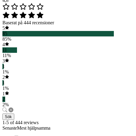
4,8
Baserat på 444 recensioner
5
85
85%
4
11
11%
3
1
1%
2
1
1%
1
2
2%
Sök
1-5 of 444 reviews
SenasteMest hjälpsamma