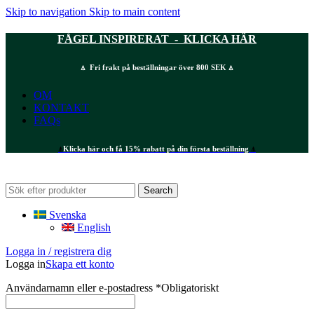
Skip to navigation
Skip to main content
FÅGEL INSPIRERAT - KLICKA HÄR
⍋ Fri frakt på beställningar över 800 SEK ⍋
OM
KONTAKT
FAQs
⍋
Klicka här och få 15% rabatt på din första beställning
⍋
Search
Svenska
English
Logga in / registrera dig
Logga in
Skapa ett konto
Användarnamn eller e-postadress
*
Obligatoriskt