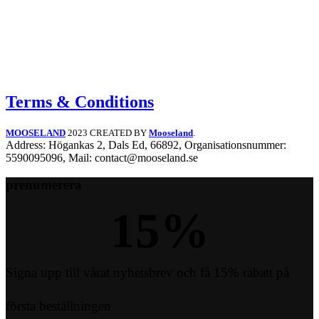
Terms & Conditions
MOOSELAND
2023 CREATED BY
Mooseland
.
Address: Högankas 2, Dals Ed, 66892, Organisationsnummer:
5590095096, Mail: contact@mooseland.se
prenumerera
15
%
Signa upp till vårat nyhetsbrev och få 15% rabatt på
första beställningen