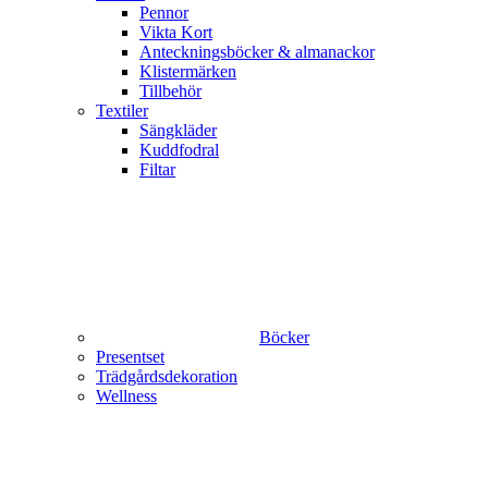
Pennor
Vikta Kort
Anteckningsböcker & almanackor
Klistermärken
Tillbehör
Textiler
Sängkläder
Kuddfodral
Filtar
Böcker
Presentset
Trädgårdsdekoration
Wellness