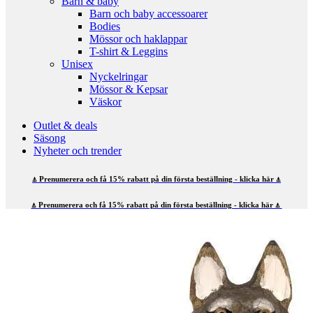
Barn & baby
Barn och baby accessoarer
Bodies
Mössor och haklappar
T-shirt & Leggins
Unisex
Nyckelringar
Mössor & Kepsar
Väskor
Outlet & deals
Säsong
Nyheter och trender
⍋ Prenumerera och få 15% rabatt på din första beställning - klicka här ⍋
⍋ Prenumerera och få 15% rabatt på din första beställning - klicka här ⍋