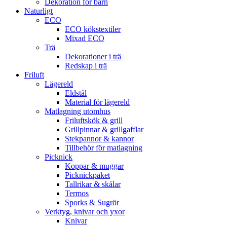
Dekoration för barn
Naturligt
ECO
ECO kökstextiler
Mixad ECO
Trä
Dekorationer i trä
Redskap i trä
Friluft
Lägereld
Eldstål
Material för lägereld
Matlagning utomhus
Friluftskök & grill
Grillpinnar & grillgafflar
Stekpannor & kannor
Tillbehör för matlagning
Picknick
Koppar & muggar
Picknickpaket
Tallrikar & skålar
Termos
Sporks & Sugrör
Verktyg, knivar och yxor
Knivar