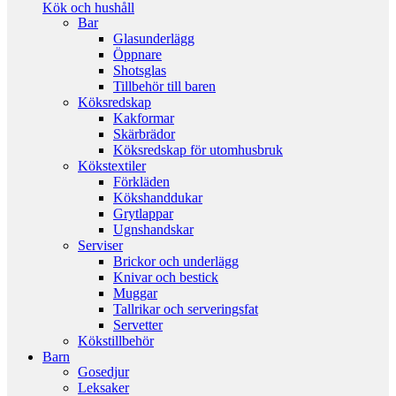
Kök och hushåll
Bar
Glasunderlägg
Öppnare
Shotsglas
Tillbehör till baren
Köksredskap
Kakformar
Skärbrädor
Köksredskap för utomhusbruk
Kökstextiler
Förkläden
Kökshanddukar
Grytlappar
Ugnshandskar
Serviser
Brickor och underlägg
Knivar och bestick
Muggar
Tallrikar och serveringsfat
Servetter
Kökstillbehör
Barn
Gosedjur
Leksaker