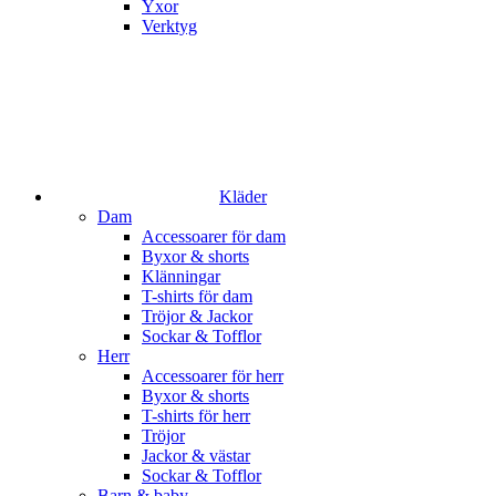
Yxor
Verktyg
Kläder
Dam
Accessoarer för dam
Byxor & shorts
Klänningar
T-shirts för dam
Tröjor & Jackor
Sockar & Tofflor
Herr
Accessoarer för herr
Byxor & shorts
T-shirts för herr
Tröjor
Jackor & västar
Sockar & Tofflor
Barn & baby