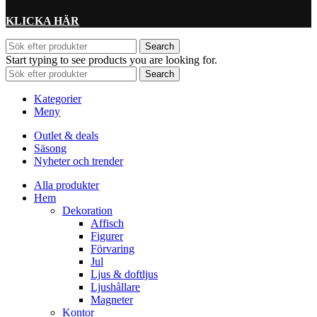
KLICKA HÄR
Search
Start typing to see products you are looking for.
Search
Kategorier
Meny
Outlet & deals
Säsong
Nyheter och trender
Alla produkter
Hem
Dekoration
Affisch
Figurer
Förvaring
Jul
Ljus & doftljus
Ljushållare
Magneter
Kontor