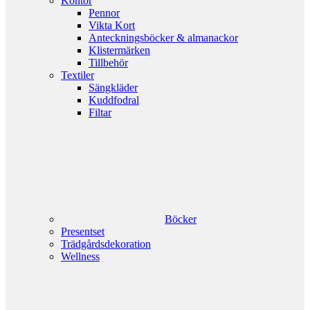
Kontor
Pennor
Vikta Kort
Anteckningsböcker & almanackor
Klistermärken
Tillbehör
Textiler
Sängkläder
Kuddfodral
Filtar
Böcker
Presentset
Trädgårdsdekoration
Wellness