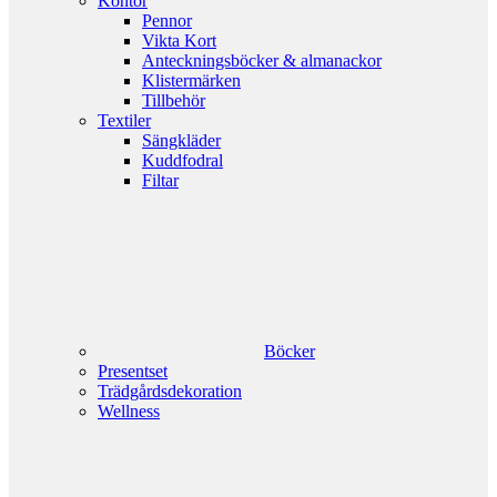
Kontor
Pennor
Vikta Kort
Anteckningsböcker & almanackor
Klistermärken
Tillbehör
Textiler
Sängkläder
Kuddfodral
Filtar
Böcker
Presentset
Trädgårdsdekoration
Wellness