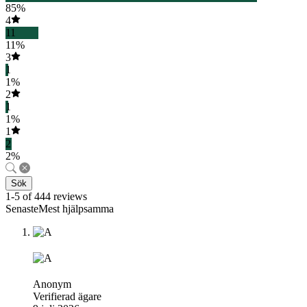
85%
4
11
11%
3
1
1%
2
1
1%
1
2
2%
Sök
1-5 of 444 reviews
SenasteMest hjälpsamma
Anonym
Verifierad ägare