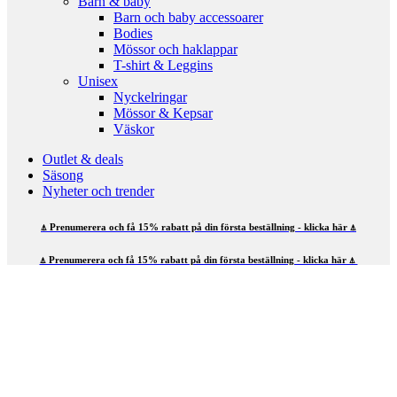
Barn & baby
Barn och baby accessoarer
Bodies
Mössor och haklappar
T-shirt & Leggins
Unisex
Nyckelringar
Mössor & Kepsar
Väskor
Outlet & deals
Säsong
Nyheter och trender
⍋ Prenumerera och få 15% rabatt på din första beställning - klicka här ⍋
⍋ Prenumerera och få 15% rabatt på din första beställning - klicka här ⍋