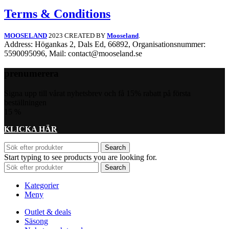
Terms & Conditions
MOOSELAND
2023 CREATED BY
Mooseland
.
Address: Högankas 2, Dals Ed, 66892, Organisationsnummer:
5590095096, Mail: contact@mooseland.se
prenumerera
Signa upp till vårat nyhetsbrev och få 15% rabatt på första
beställningen
15
%
KLICKA HÄR
Search
Start typing to see products you are looking for.
Search
Kategorier
Meny
Outlet & deals
Säsong