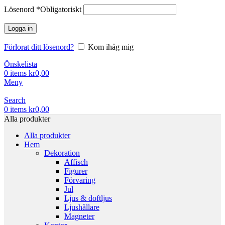
Lösenord
*
Obligatoriskt
Logga in
Förlorat ditt lösenord?
Kom ihåg mig
Önskelista
0
items
kr
0,00
Meny
Search
0
items
kr
0,00
Alla produkter
Alla produkter
Hem
Dekoration
Affisch
Figurer
Förvaring
Jul
Ljus & doftljus
Ljushållare
Magneter