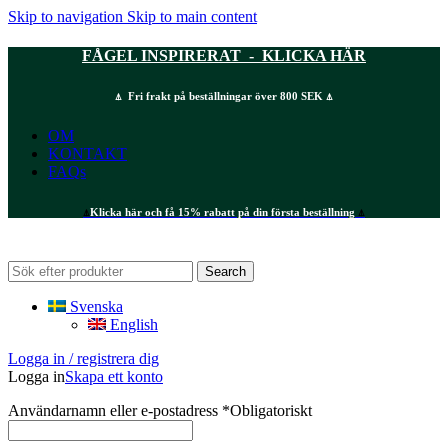
Skip to navigation
Skip to main content
FÅGEL INSPIRERAT - KLICKA HÄR
⍋ Fri frakt på beställningar över 800 SEK ⍋
OM
KONTAKT
FAQs
⍋
Klicka här och få 15% rabatt på din första beställning
⍋
Search
Svenska
English
Logga in / registrera dig
Logga in
Skapa ett konto
Användarnamn eller e-postadress
*
Obligatoriskt