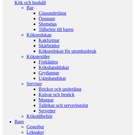
Kök och hushåll
Bar
Glasunderlägg
Öppnare
Shotsglas
Tillbehör till baren
Köksredskap
Kakformar
Skärbrädor
Köksredskap för utomhusbruk
Kökstextiler
Förkläden
Kökshanddukar
Grytlappar
Ugnshandskar
Serviser
Brickor och underlägg
Knivar och bestick
Muggar
Tallrikar och serveringsfat
Servetter
Kökstillbehör
Barn
Gosedjur
Leksaker