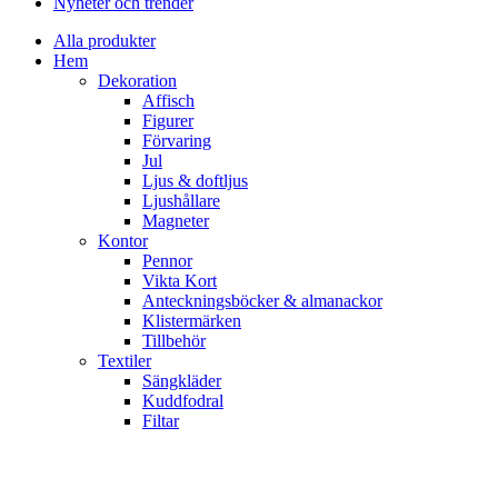
Nyheter och trender
Alla produkter
Hem
Dekoration
Affisch
Figurer
Förvaring
Jul
Ljus & doftljus
Ljushållare
Magneter
Kontor
Pennor
Vikta Kort
Anteckningsböcker & almanackor
Klistermärken
Tillbehör
Textiler
Sängkläder
Kuddfodral
Filtar