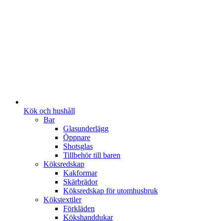
Kök och hushåll
Bar
Glasunderlägg
Öppnare
Shotsglas
Tillbehör till baren
Köksredskap
Kakformar
Skärbrädor
Köksredskap för utomhusbruk
Kökstextiler
Förkläden
Kökshanddukar