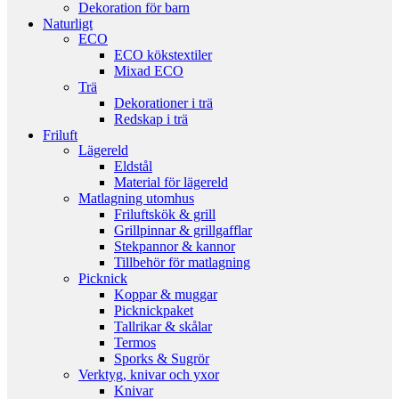
Dekoration för barn
Naturligt
ECO
ECO kökstextiler
Mixad ECO
Trä
Dekorationer i trä
Redskap i trä
Friluft
Lägereld
Eldstål
Material för lägereld
Matlagning utomhus
Friluftskök & grill
Grillpinnar & grillgafflar
Stekpannor & kannor
Tillbehör för matlagning
Picknick
Koppar & muggar
Picknickpaket
Tallrikar & skålar
Termos
Sporks & Sugrör
Verktyg, knivar och yxor
Knivar