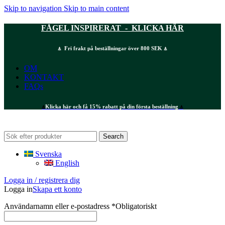
Skip to navigation
Skip to main content
FÅGEL INSPIRERAT - KLICKA HÄR
⍋ Fri frakt på beställningar över 800 SEK ⍋
OM
KONTAKT
FAQs
⍋
Klicka här och få 15% rabatt på din första beställning
⍋
Search
Svenska
English
Logga in / registrera dig
Logga in
Skapa ett konto
Användarnamn eller e-postadress
*
Obligatoriskt