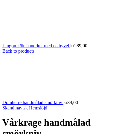
Lingon kökshandduk med osthyvel
kr
289,00
Back to products
Domherre handmålad smörkniv
kr
89,00
Skandinavisk Hemslöjd
Vårkrage handmålad
smörkniv