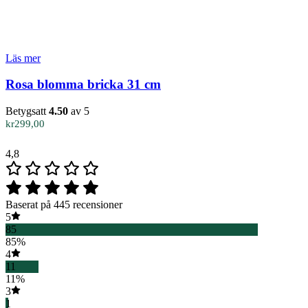
Läs mer
Rosa blomma bricka 31 cm
Betygsatt
4.50
av 5
kr
299,00
4,8
Baserat på 445 recensioner
5
85
85%
4
11
11%
3
1