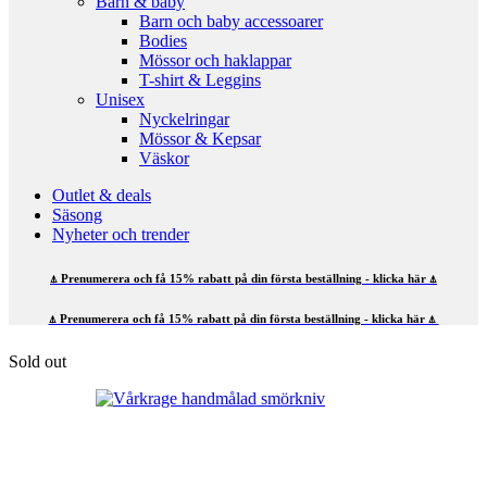
Barn & baby
Barn och baby accessoarer
Bodies
Mössor och haklappar
T-shirt & Leggins
Unisex
Nyckelringar
Mössor & Kepsar
Väskor
Outlet & deals
Säsong
Nyheter och trender
⍋ Prenumerera och få 15% rabatt på din första beställning - klicka här ⍋
⍋ Prenumerera och få 15% rabatt på din första beställning - klicka här ⍋
Sold out