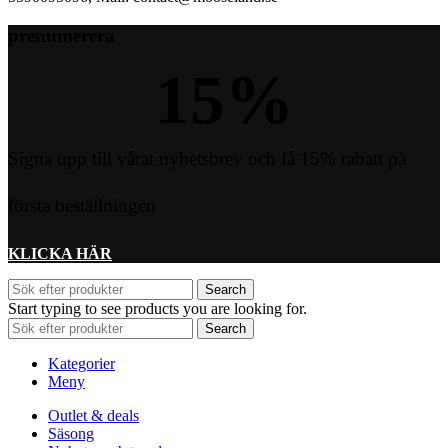
prenumerera
15
%
Signa upp till vårat nyhetsbrev och få 15% rabatt på
första beställningen
KLICKA HÄR
Search
Start typing to see products you are looking for.
Search
Kategorier
Meny
Outlet & deals
Säsong