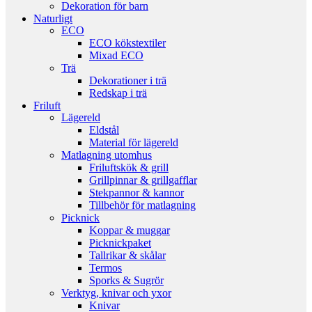
Dekoration för barn
Naturligt
ECO
ECO kökstextiler
Mixad ECO
Trä
Dekorationer i trä
Redskap i trä
Friluft
Lägereld
Eldstål
Material för lägereld
Matlagning utomhus
Friluftskök & grill
Grillpinnar & grillgafflar
Stekpannor & kannor
Tillbehör för matlagning
Picknick
Koppar & muggar
Picknickpaket
Tallrikar & skålar
Termos
Sporks & Sugrör
Verktyg, knivar och yxor
Knivar