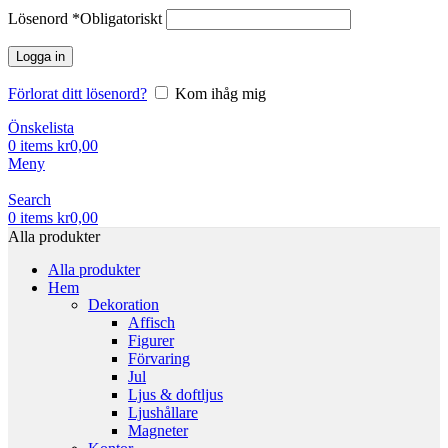
Lösenord
*
Obligatoriskt
Logga in
Förlorat ditt lösenord?
Kom ihåg mig
Önskelista
0
items
kr
0,00
Meny
Search
0
items
kr
0,00
Alla produkter
Alla produkter
Hem
Dekoration
Affisch
Figurer
Förvaring
Jul
Ljus & doftljus
Ljushållare
Magneter