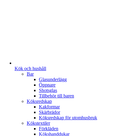
Kök och hushåll
Bar
Glasunderlägg
Öppnare
Shotsglas
Tillbehör till baren
Köksredskap
Kakformar
Skärbrädor
Köksredskap för utomhusbruk
Kökstextiler
Förkläden
Kökshanddukar