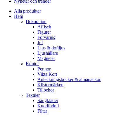
Nyheter och trender
Alla produkter
Hem
Dekoration
Affisch
Figurer
Förvaring
Jul
Ljus & doftljus
Ljushållare
Magneter
Kontor
Pennor
Vikta Kort
Anteckningsböcker & almanackor
Klistermärken
Tillbehör
Textiler
Sängkläder
Kuddfodral
Filtar