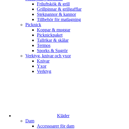
Friluftskök & grill
Grillpinnar & grillgafflar
Stekpannor & kannor
Tillbehör för matlagning
Picknick
Koppar & muggar
Picknickpaket
Tallrikar & skålar
Termos
Sporks & Sugrör
Verktyg, knivar och yxor
Knivar
Yxor
Verktyg
Kläder
Dam
Accessoarer för dam