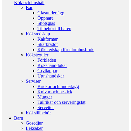
Kök och hushåll
Bar
Glasunderlägg
Öppnare
Shotsglas
Tillbehör till baren
Köksredskap
Kakformar
Skärbrädor
Köksredskap för utomhusbruk
Kökstextiler
Förkläden
Kökshanddukar
Grytlappar
Ugnshandskar
Serviser
Brickor och underlägg
Knivar och bestick
Muggar
Tallrikar och serveringsfat
Servetter
Kökstillbehör
Barn
Gosedjur
Leksaker