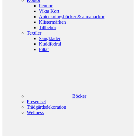
Kontor
Pennor
Vikta Kort
Anteckningsböcker & almanackor
Klistermärken
Tillbehör
Textiler
Sängkläder
Kuddfodral
Filtar
Böcker
Presentset
Trädgårdsdekoration
Wellness