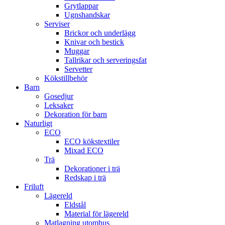
Grytlappar
Ugnshandskar
Serviser
Brickor och underlägg
Knivar och bestick
Muggar
Tallrikar och serveringsfat
Servetter
Kökstillbehör
Barn
Gosedjur
Leksaker
Dekoration för barn
Naturligt
ECO
ECO kökstextiler
Mixad ECO
Trä
Dekorationer i trä
Redskap i trä
Friluft
Lägereld
Eldstål
Material för lägereld
Matlagning utomhus