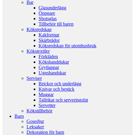
Bar
Glasunderlägg
Öppnare
Shotsglas
Tillbehör till baren
Köksredskap
Kakformar
Skärbrädor
Köksredskap för utomhusbruk
Kökstextiler
Förkläden
Kökshanddukar
Grytlappar
Ugnshandskar
Serviser
Brickor och underlägg
Knivar och bestick
Muggar
Tallrikar och serveringsfat
Servetter
Kökstillbehör
Barn
Gosedjur
Leksaker
Dekoration för barn