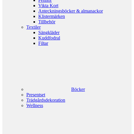
Pennor
Vikta Kort
Anteckningsböcker & almanackor
Klistermärken
Tillbehör
Textiler
Sängkläder
Kuddfodral
Filtar
Böcker
Presentset
Trädgårdsdekoration
Wellness