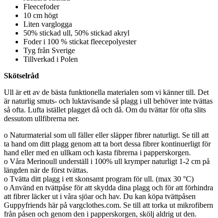
Fleecefoder
10 cm högt
Liten varglogga
50% stickad ull, 50% stickad akryl
Foder i 100 % stickat fleecepolyester
Tyg från Sverige
Tillverkad i Polen
Skötselråd
Ull är ett av de bästa funktionella materialen som vi känner till. Det
är naturlig smuts- och luktavisande så plagg i ull behöver inte tvättas
så ofta. Lufta istället plagget då och då. Om du tvättar för ofta slits
dessutom ullfibrerna ner.
o Naturmaterial som ull fäller eller släpper fibrer naturligt. Se till att
ta hand om ditt plagg genom att ta bort dessa fibrer kontinuerligt för
hand eller med en ullkam och kasta fibrerna i papperskorgen.
o Våra Merinoull underställ i 100% ull krymper naturligt 1-2 cm på
längden när de först tvättas.
o Tvätta ditt plagg i ett skonsamt program för ull. (max 30 °C)
o Använd en tvättpåse för att skydda dina plagg och för att förhindra
att fibrer läcker ut i våra sjöar och hav. Du kan köpa tvättpåsen
Guppyfriends här på vargclothes.com. Se till att torka ut mikrofibern
från påsen och genom den i papperskorgen, skölj aldrig ut den.