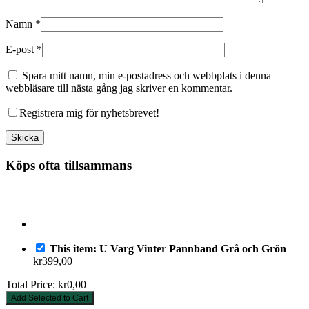
Namn
*
E-post
*
Spara mitt namn, min e-postadress och webbplats i denna
webbläsare till nästa gång jag skriver en kommentar.
Registrera mig för nyhetsbrevet!
Köps ofta tillsammans
This item: U Varg Vinter Pannband Grå och Grön
kr
399,00
Total Price:
kr
0,00
Add Selected to Cart