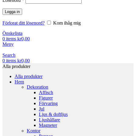
Lösenord
*
Logga in
Förlorat ditt lösenord?
Kom ihåg mig
Önskelista
0
items
kr
0,00
Meny
Search
0
items
kr
0,00
Alla produkter
Alla produkter
Hem
Dekoration
Affisch
Figurer
Förvaring
Jul
Ljus & doftljus
Ljushållare
Magneter
Kontor