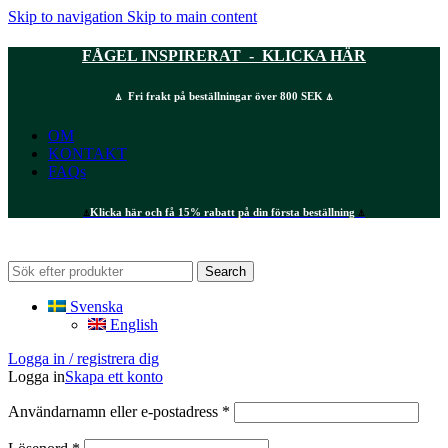
Skip to navigation
Skip to main content
FÅGEL INSPIRERAT - KLICKA HÄR
⍋ Fri frakt på beställningar över 800 SEK ⍋
OM
KONTAKT
FAQs
⍋
Klicka här och få 15% rabatt på din första beställning
⍋
Search
Svenska
English
Logga in / registrera dig
Logga in
Skapa ett konto
Obligatoriskt
Användarnamn eller e-postadress
*
Obligatoriskt