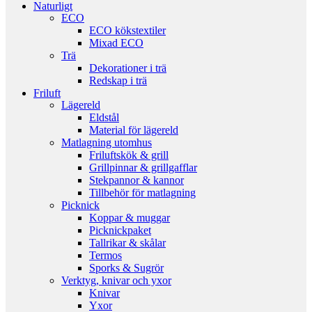
Naturligt
ECO
ECO kökstextiler
Mixad ECO
Trä
Dekorationer i trä
Redskap i trä
Friluft
Lägereld
Eldstål
Material för lägereld
Matlagning utomhus
Friluftskök & grill
Grillpinnar & grillgafflar
Stekpannor & kannor
Tillbehör för matlagning
Picknick
Koppar & muggar
Picknickpaket
Tallrikar & skålar
Termos
Sporks & Sugrör
Verktyg, knivar och yxor
Knivar
Yxor