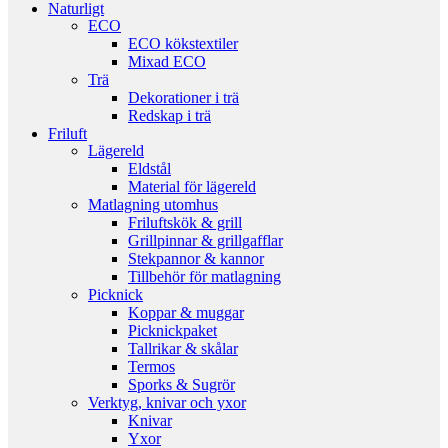
Naturligt
ECO
ECO kökstextiler
Mixad ECO
Trä
Dekorationer i trä
Redskap i trä
Friluft
Lägereld
Eldstål
Material för lägereld
Matlagning utomhus
Friluftskök & grill
Grillpinnar & grillgafflar
Stekpannor & kannor
Tillbehör för matlagning
Picknick
Koppar & muggar
Picknickpaket
Tallrikar & skålar
Termos
Sporks & Sugrör
Verktyg, knivar och yxor
Knivar
Yxor