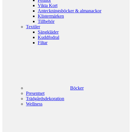
Pennor
Vikta Kort
Anteckningsböcker & almanackor
Klistermärken
Tillbehör
Textiler
Sängkläder
Kuddfodral
Filtar
Böcker
Presentset
Trädgårdsdekoration
Wellness