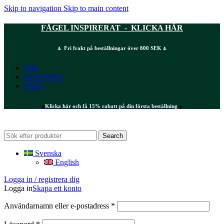
Skip to navigation
Skip to main content
FÅGEL INSPIRERAT - KLICKA HÄR
⍋ Fri frakt på beställningar över 800 SEK ⍋
OM
KONTAKT
FAQs
⍋
Klicka här och få 15% rabatt på din första beställning
⍋
Search
Svenska
English
Logga in / registrera dig
Logga in
Skapa ett konto
Obligatoriskt
Användarnamn eller e-postadress
*
Obligatoriskt