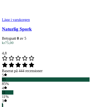
Lägg i varukorgen
Naturlig Spork
Betygsatt
0
av 5
kr
75,00
4,8
Baserat på 444 recensioner
5
85
85%
4
11
11%
3
1