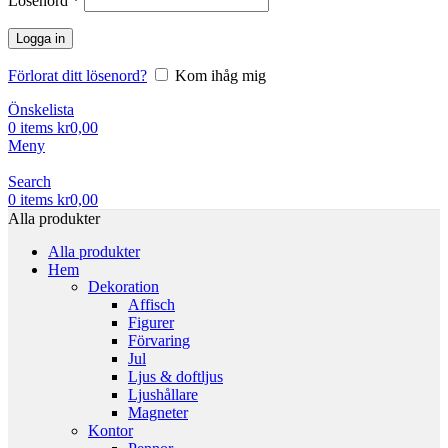
Lösenord
*
Logga in
Förlorat ditt lösenord?
Kom ihåg mig
Önskelista
0
items
kr
0,00
Meny
Search
0
items
kr
0,00
Alla produkter
Alla produkter
Hem
Dekoration
Affisch
Figurer
Förvaring
Jul
Ljus & doftljus
Ljushållare
Magneter
Kontor