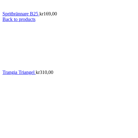
Spritbrännare B25
kr
169,00
Back to products
Trangia Triangel
kr
310,00