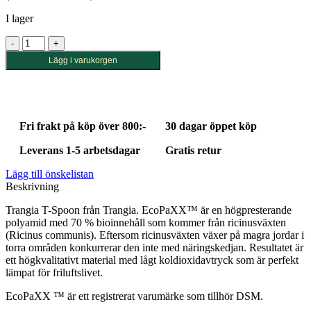
I lager
Trangia
T-
Lägg i varukorgen
Spoon
mängd
Fri frakt på köp över 800:-
30 dagar öppet köp
Leverans 1-5 arbetsdagar
Gratis retur
Lägg till önskelistan
Beskrivning
Trangia T-Spoon från Trangia. EcoPaXX™ är en högpresterande
polyamid med 70 % bioinnehåll som kommer från ricinusväxten
(Ricinus communis). Eftersom ricinusväxten växer på magra jordar i
torra områden konkurrerar den inte med näringskedjan. Resultatet är
ett högkvalitativt material med lågt koldioxidavtryck som är perfekt
lämpat för friluftslivet.
EcoPaXX ™ är ett registrerat varumärke som tillhör DSM.