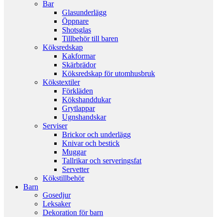
Bar
Glasunderlägg
Öppnare
Shotsglas
Tillbehör till baren
Köksredskap
Kakformar
Skärbrädor
Köksredskap för utomhusbruk
Kökstextiler
Förkläden
Kökshanddukar
Grytlappar
Ugnshandskar
Serviser
Brickor och underlägg
Knivar och bestick
Muggar
Tallrikar och serveringsfat
Servetter
Kökstillbehör
Barn
Gosedjur
Leksaker
Dekoration för barn