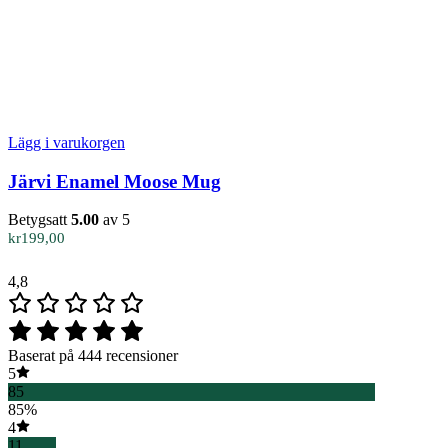
Lägg i varukorgen
Järvi Enamel Moose Mug
Betygsatt
5.00
av 5
kr
199,00
4,8
Baserat på 444 recensioner
5
85
85%
4
11