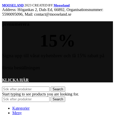
MOOSELAND
2023 CREATED BY
Mooseland
.
Address: Högankas 2, Dals Ed, 66892, Organisationsnummer:
5590095096, Mail: contact@mooseland.se
prenumerera
15
%
Signa upp till vårat nyhetsbrev och få 15% rabatt på
första beställningen
KLICKA HÄR
Search
Start typing to see products you are looking for.
Search
Kategorier
Meny