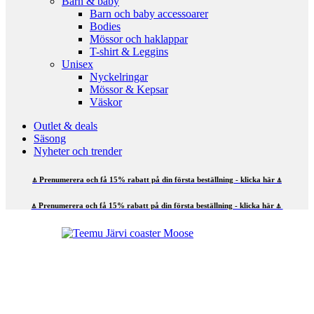
Barn & baby
Barn och baby accessoarer
Bodies
Mössor och haklappar
T-shirt & Leggins
Unisex
Nyckelringar
Mössor & Kepsar
Väskor
Outlet & deals
Säsong
Nyheter och trender
⍋ Prenumerera och få 15% rabatt på din första beställning - klicka här ⍋
⍋ Prenumerera och få 15% rabatt på din första beställning - klicka här ⍋