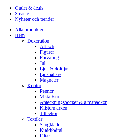
Outlet & deals
Säsong
Nyheter och trender
Alla produkter
Hem
Dekoration
Affisch
Figurer
Förvaring
Jul
Ljus & doftljus
Ljushållare
Magneter
Kontor
Pennor
Vikta Kort
Anteckningsböcker & almanackor
Klistermärken
Tillbehör
Textiler
Sängkläder
Kuddfodral
Filtar