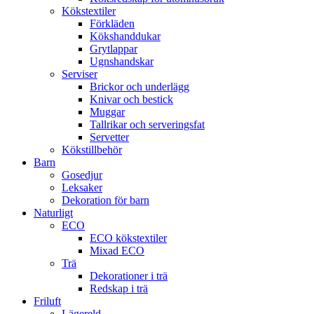
Kökstextiler
Förkläden
Kökshanddukar
Grytlappar
Ugnshandskar
Serviser
Brickor och underlägg
Knivar och bestick
Muggar
Tallrikar och serveringsfat
Servetter
Kökstillbehör
Barn
Gosedjur
Leksaker
Dekoration för barn
Naturligt
ECO
ECO kökstextiler
Mixad ECO
Trä
Dekorationer i trä
Redskap i trä
Friluft
Lägereld