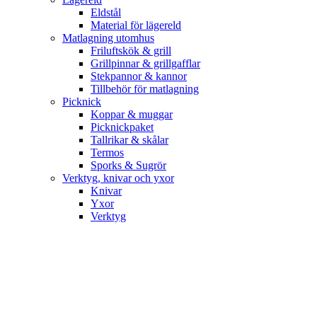
Eldstål
Material för lägereld
Matlagning utomhus
Friluftskök & grill
Grillpinnar & grillgafflar
Stekpannor & kannor
Tillbehör för matlagning
Picknick
Koppar & muggar
Picknickpaket
Tallrikar & skålar
Termos
Sporks & Sugrör
Verktyg, knivar och yxor
Knivar
Yxor
Verktyg