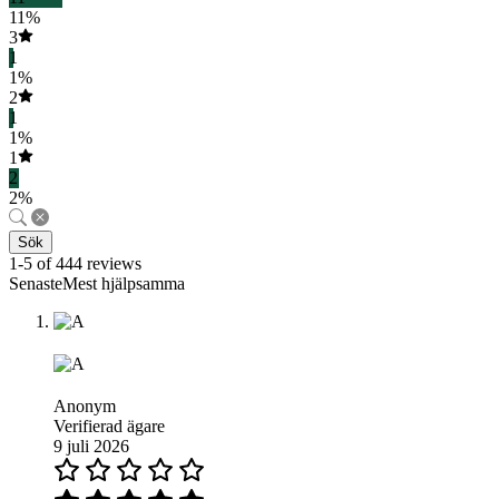
11%
3
1
1%
2
1
1%
1
2
2%
Sök
1-5 of 444 reviews
SenasteMest hjälpsamma
Anonym
Verifierad ägare
9 juli 2026