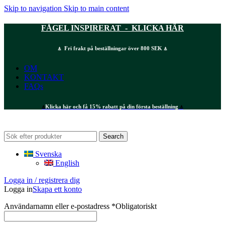
Skip to navigation
Skip to main content
FÅGEL INSPIRERAT - KLICKA HÄR
⍋ Fri frakt på beställningar över 800 SEK ⍋
OM
KONTAKT
FAQs
⍋
Klicka här och få 15% rabatt på din första beställning
⍋
Search
Svenska
English
Logga in / registrera dig
Logga in
Skapa ett konto
Användarnamn eller e-postadress
*
Obligatoriskt