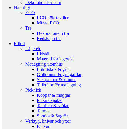
Dekoration för barn
Naturligt
ECO
ECO kökstextiler
Mixad ECO
Trä
Dekorationer i trä
Redskap i trä
Friluft
Lägereld
Eldstål
Material för lägereld
Matlagning utomhus
Friluftskök & grill
Grillpinnar & grillgafflar
Stekpannor & kannor
Tillbehör för matlagning
Picknick
Koppar & muggar
Picknickpaket
Tallrikar & skålar
Termos
Sporks & Sugrör
Verktyg, knivar och yxor
Knivar