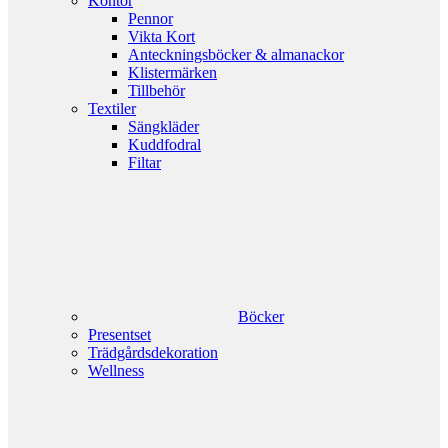
Kontor
Pennor
Vikta Kort
Anteckningsböcker & almanackor
Klistermärken
Tillbehör
Textiler
Sängkläder
Kuddfodral
Filtar
Böcker
Presentset
Trädgårdsdekoration
Wellness