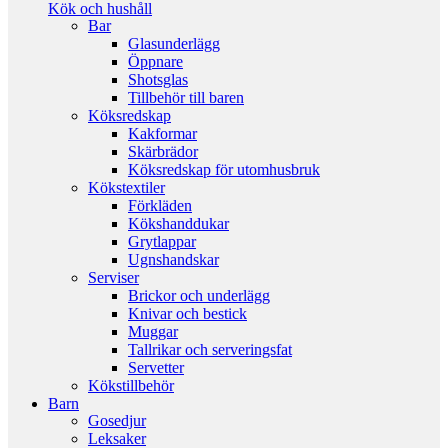
Kök och hushåll
Bar
Glasunderlägg
Öppnare
Shotsglas
Tillbehör till baren
Köksredskap
Kakformar
Skärbrädor
Köksredskap för utomhusbruk
Kökstextiler
Förkläden
Kökshanddukar
Grytlappar
Ugnshandskar
Serviser
Brickor och underlägg
Knivar och bestick
Muggar
Tallrikar och serveringsfat
Servetter
Kökstillbehör
Barn
Gosedjur
Leksaker