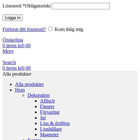
Lösenord
*
Obligatoriskt
Logga in
Förlorat ditt lösenord?
Kom ihåg mig
Önskelista
0
items
kr
0,00
Meny
Search
0
items
kr
0,00
Alla produkter
Alla produkter
Hem
Dekoration
Affisch
Figurer
Förvaring
Jul
Ljus & doftljus
Ljushållare
Magneter