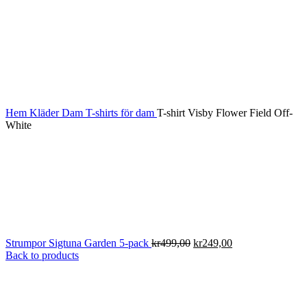
Hem
Kläder
Dam
T-shirts för dam
T-shirt Visby Flower Field Off-
White
Det
Det
Strumpor Sigtuna Garden 5-pack
kr
499,00
kr
249,00
ursprungliga
nuvarande
Back to products
priset
priset
var:
är:
kr499,00.
kr249,00.