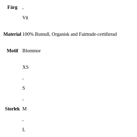
Färg
,
Vit
Material
100% Bumull, Organisk and Fairtrade-certifierad
Motif
Blommor
XS
,
S
,
Storlek
M
,
L