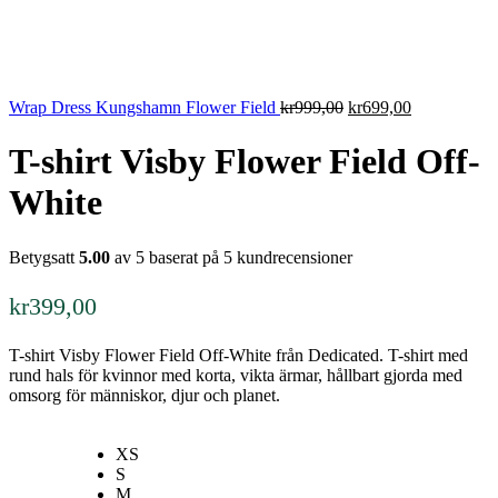
Det
Det
Wrap Dress Kungshamn Flower Field
kr
999,00
kr
699,00
ursprungliga
nuvarande
priset
priset
T-shirt Visby Flower Field Off-
var:
är:
kr999,00.
kr699,00.
White
Betygsatt
5.00
av 5 baserat på
5
kundrecensioner
kr
399,00
T-shirt Visby Flower Field Off-White från Dedicated. T-shirt med
rund hals för kvinnor med korta, vikta ärmar, hållbart gjorda med
omsorg för människor, djur och planet.
XS
S
M