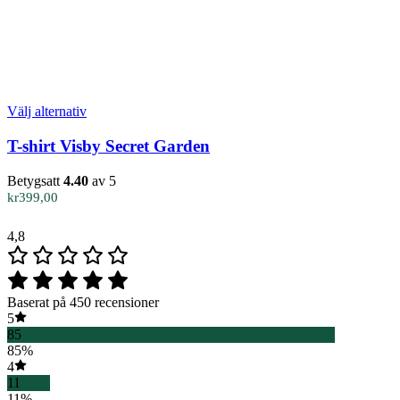
Den
Välj alternativ
här
produkten
T-shirt Visby Secret Garden
har
flera
Betygsatt
4.40
av 5
varianter.
kr
399,00
De
olika
4,8
alternativen
kan
väljas
på
Baserat på 450 recensioner
produktsidan
5
85
85%
4
11
11%