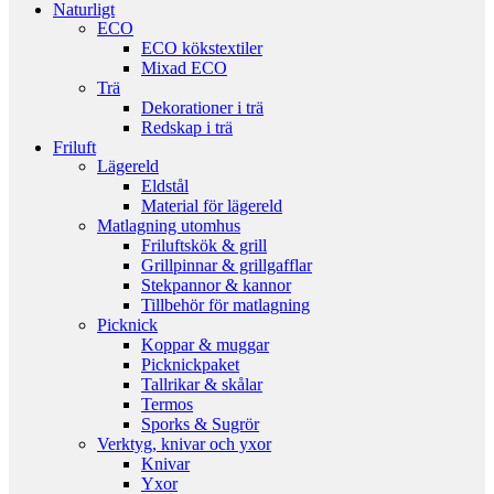
Naturligt
ECO
ECO kökstextiler
Mixad ECO
Trä
Dekorationer i trä
Redskap i trä
Friluft
Lägereld
Eldstål
Material för lägereld
Matlagning utomhus
Friluftskök & grill
Grillpinnar & grillgafflar
Stekpannor & kannor
Tillbehör för matlagning
Picknick
Koppar & muggar
Picknickpaket
Tallrikar & skålar
Termos
Sporks & Sugrör
Verktyg, knivar och yxor
Knivar
Yxor