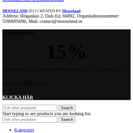
MOOSELAND
2023 CREATED BY
Mooseland
.
Address: Högankas 2, Dals Ed, 66892, Organisationsnummer:
5590095096, Mail: contact@mooseland.se
prenumerera
15
%
Signa upp till vårat nyhetsbrev och få 15% rabatt på
första beställningen
KLICKA HÄR
Search
Start typing to see products you are looking for.
Search
Kategorier