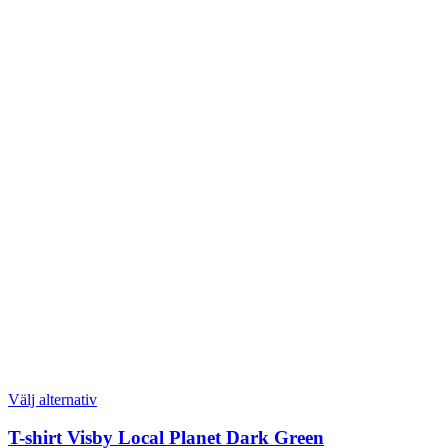
Den
Välj alternativ
här
produkten
T-shirt Visby Local Planet Dark Green