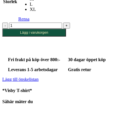
Storlek
L
XL
Rensa
T-
shirt
Lägg i varukorgen
Visby
Flower
Field
Off-
White
Fri frakt på köp över 800:-
30 dagar öppet köp
mängd
Leverans 1-5 arbetsdagar
Gratis retur
Lägg till önskelistan
*Visby T-shirt*
Såhär mäter du