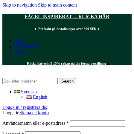
Skip to navigation
Skip to main content
FÅGEL INSPIRERAT - KLICKA HÄR
⍋ Fri frakt på beställningar över 800 SEK ⍋
OM
KONTAKT
FAQs
⍋
Klicka här och få 15% rabatt på din första beställning
⍋
Search
Svenska
English
Logga in / registrera dig
Logga in
Skapa ett konto
Obligatoriskt
Användarnamn eller e-postadress
*
Obligatoriskt