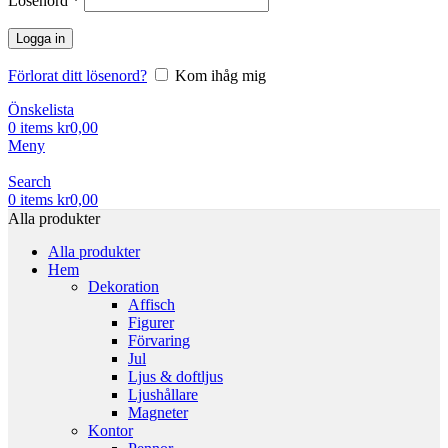
Lösenord
*
Logga in
Förlorat ditt lösenord?
Kom ihåg mig
Önskelista
0
items
kr
0,00
Meny
Search
0
items
kr
0,00
Alla produkter
Alla produkter
Hem
Dekoration
Affisch
Figurer
Förvaring
Jul
Ljus & doftljus
Ljushållare
Magneter
Kontor