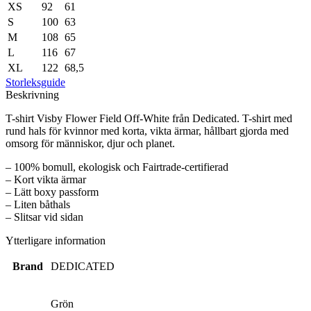
XS
92
61
S
100
63
M
108
65
L
116
67
XL
122
68,5
Storleksguide
Beskrivning
T-shirt Visby Flower Field Off-White från Dedicated. T-shirt med
rund hals för kvinnor med korta, vikta ärmar, hållbart gjorda med
omsorg för människor, djur och planet.
– 100% bomull, ekologisk och Fairtrade-certifierad
– Kort vikta ärmar
– Lätt boxy passform
– Liten båthals
– Slitsar vid sidan
Ytterligare information
Brand
DEDICATED
Grön