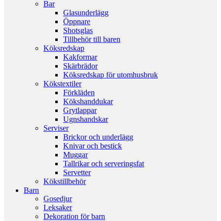
Bar
Glasunderlägg
Öppnare
Shotsglas
Tillbehör till baren
Köksredskap
Kakformar
Skärbrädor
Köksredskap för utomhusbruk
Kökstextiler
Förkläden
Kökshanddukar
Grytlappar
Ugnshandskar
Serviser
Brickor och underlägg
Knivar och bestick
Muggar
Tallrikar och serveringsfat
Servetter
Kökstillbehör
Barn
Gosedjur
Leksaker
Dekoration för barn