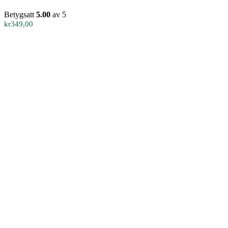
har
flera
Betygsatt
5.00
av 5
varianter.
kr
349,00
De
olika
alternativen
kan
väljas
på
produktsidan