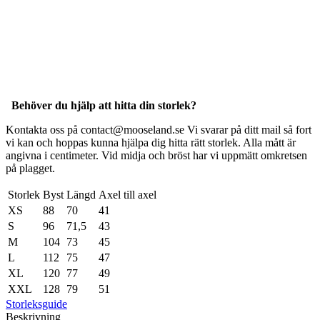
Behöver du hjälp att hitta din storlek?
Kontakta oss på contact@mooseland.se Vi svarar på ditt mail så fort
vi kan och hoppas kunna hjälpa dig hitta rätt storlek. Alla mått är
angivna i centimeter. Vid midja och bröst har vi uppmätt omkretsen
på plagget.
Storlek
Byst
Längd
Axel till axel
XS
88
70
41
S
96
71,5
43
M
104
73
45
L
112
75
47
XL
120
77
49
XXL
128
79
51
Storleksguide
Beskrivning