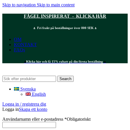
Skip to navigation
Skip to main content
FÅGEL INSPIRERAT - KLICKA HÄR
⍋ Fri frakt på beställningar över 800 SEK ⍋
OM
KONTAKT
FAQs
⍋
Klicka här och få 15% rabatt på din första beställning
⍋
Search
Svenska
English
Logga in / registrera dig
Logga in
Skapa ett konto
Användarnamn eller e-postadress
*
Obligatoriskt