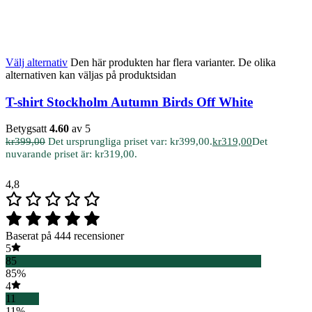
Välj alternativ
Den här produkten har flera varianter. De olika
alternativen kan väljas på produktsidan
T-shirt Stockholm Autumn Birds Off White
Betygsatt
4.60
av 5
kr
399,00
Det ursprungliga priset var: kr399,00.
kr
319,00
Det
nuvarande priset är: kr319,00.
4,8
Baserat på 444 recensioner
5
85
85%
4
11
11%