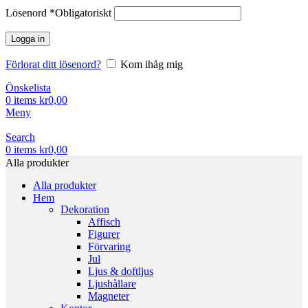
Lösenord
*
Obligatoriskt
Logga in
Förlorat ditt lösenord?
Kom ihåg mig
Önskelista
0
items
kr
0,00
Meny
Search
0
items
kr
0,00
Alla produkter
Alla produkter
Hem
Dekoration
Affisch
Figurer
Förvaring
Jul
Ljus & doftljus
Ljushållare
Magneter