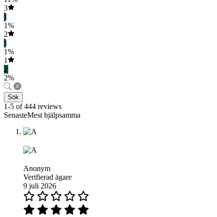
3
1
1%
2
1
1%
1
2
2%
Sök
1-5 of 444 reviews
SenasteMest hjälpsamma
Anonym
Verifierad ägare
9 juli 2026