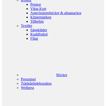
Kontor
Pennor
Vikta Kort
Anteckningsböcker & almanackor
Klistermärken
Tillbehör
Textiler
Sängkläder
Kuddfodral
Filtar
Böcker
Presentset
Trädgårdsdekoration
Wellness