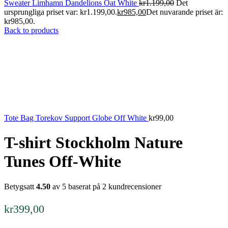
Sweater Limhamn Dandelions Oat White
kr
1.199,00
Det
ursprungliga priset var: kr1.199,00.
kr
985,00
Det nuvarande priset är:
kr985,00.
Back to products
Tote Bag Torekov Support Globe Off White
kr
99,00
T-shirt Stockholm Nature
Tunes Off-White
Betygsatt
4.50
av 5 baserat på
2
kundrecensioner
kr
399,00