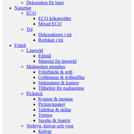
Dekoration för barn
Naturligt
ECO
ECO kökstextiler
Mixad ECO
Trä
Dekorationer i trä
Redskap i trä
Friluft
Lägereld
Eldstål
Material för lägereld
Matlagning utomhus
Friluftskök & grill
Grillpinnar & grillgafflar
Stekpannor & kannor
Tillbehör för matlagning
Picknick
Koppar & muggar
Picknickpaket
Tallrikar & skålar
Termos
Sporks & Sugrör
Verktyg, knivar och yxor
Knivar