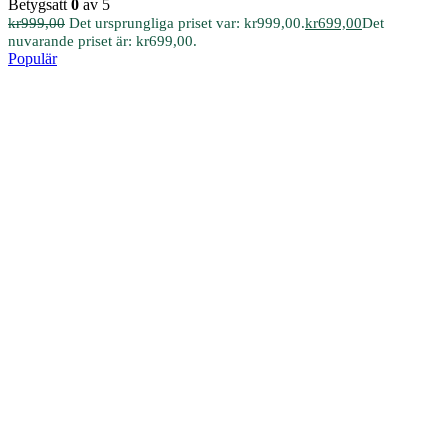
Betygsatt
0
av 5
kr
999,00
Det ursprungliga priset var: kr999,00.
kr
699,00
Det
nuvarande priset är: kr699,00.
Populär