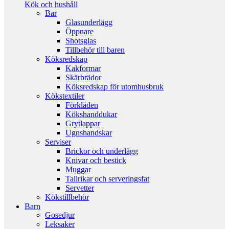
Kök och hushåll
Bar
Glasunderlägg
Öppnare
Shotsglas
Tillbehör till baren
Köksredskap
Kakformar
Skärbrädor
Köksredskap för utomhusbruk
Kökstextiler
Förkläden
Kökshanddukar
Grytlappar
Ugnshandskar
Serviser
Brickor och underlägg
Knivar och bestick
Muggar
Tallrikar och serveringsfat
Servetter
Kökstillbehör
Barn
Gosedjur
Leksaker