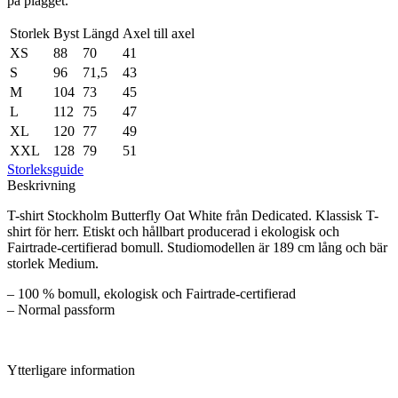
på plagget.
Storlek
Byst
Längd
Axel till axel
XS
88
70
41
S
96
71,5
43
M
104
73
45
L
112
75
47
XL
120
77
49
XXL
128
79
51
Storleksguide
Beskrivning
T-shirt Stockholm Butterfly Oat White från Dedicated. Klassisk T-
shirt för herr. Etiskt och hållbart producerad i ekologisk och
Fairtrade-certifierad bomull. Studiomodellen är 189 cm lång och bär
storlek Medium.
– 100 % bomull, ekologisk och Fairtrade-certifierad
– Normal passform
Ytterligare information