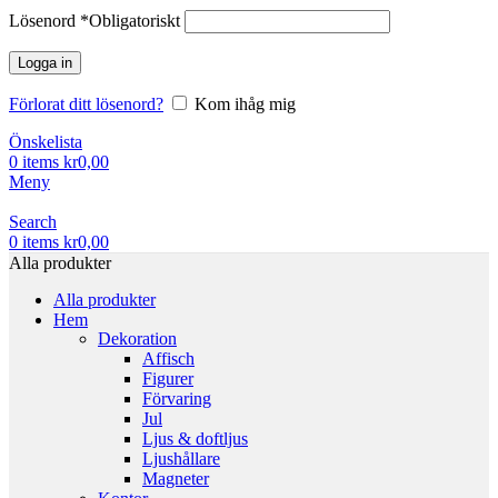
Lösenord
*
Obligatoriskt
Logga in
Förlorat ditt lösenord?
Kom ihåg mig
Önskelista
0
items
kr
0,00
Meny
Search
0
items
kr
0,00
Alla produkter
Alla produkter
Hem
Dekoration
Affisch
Figurer
Förvaring
Jul
Ljus & doftljus
Ljushållare
Magneter