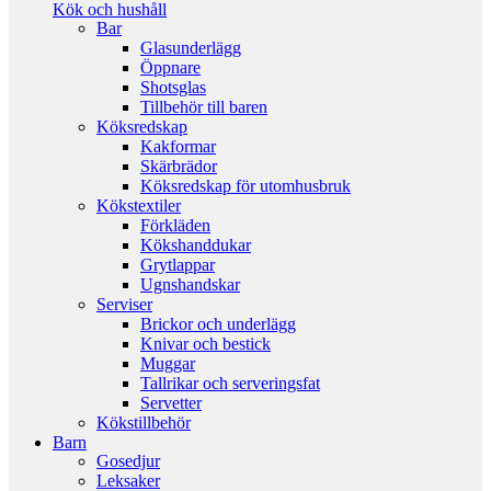
Kök och hushåll
Bar
Glasunderlägg
Öppnare
Shotsglas
Tillbehör till baren
Köksredskap
Kakformar
Skärbrädor
Köksredskap för utomhusbruk
Kökstextiler
Förkläden
Kökshanddukar
Grytlappar
Ugnshandskar
Serviser
Brickor och underlägg
Knivar och bestick
Muggar
Tallrikar och serveringsfat
Servetter
Kökstillbehör
Barn
Gosedjur
Leksaker