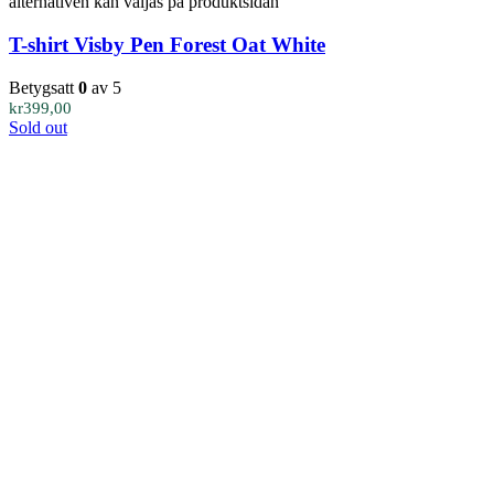
alternativen kan väljas på produktsidan
T-shirt Visby Pen Forest Oat White
Betygsatt
0
av 5
kr
399,00
Sold out