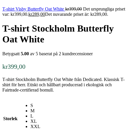
T-shirt Visby Butterfly Oat White
kr
399,00
Det ursprungliga priset
var: kr399,00.
kr
289,00
Det nuvarande priset är: kr289,00.
T-shirt Stockholm Butterfly
Oat White
Betygsatt
5.00
av 5 baserat på
2
kundrecensioner
kr
399,00
T-shirt Stockholm Butterfly Oat White från Dedicated. Klassisk T-
shirt för herr. Etiskt och hållbart producerad i ekologisk och
Fairtrade-certifierad bomull.
S
M
L
Storlek
XL
XXL