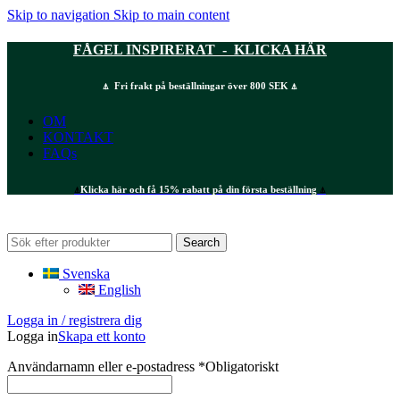
Skip to navigation
Skip to main content
FÅGEL INSPIRERAT - KLICKA HÄR
⍋ Fri frakt på beställningar över 800 SEK ⍋
OM
KONTAKT
FAQs
⍋
Klicka här och få 15% rabatt på din första beställning
⍋
Search
Svenska
English
Logga in / registrera dig
Logga in
Skapa ett konto
Användarnamn eller e-postadress
*
Obligatoriskt