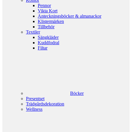
Kontor
Pennor
Vikta Kort
Anteckningsböcker & almanackor
Klistermärken
Tillbehör
Textiler
Sängkläder
Kuddfodral
Filtar
Böcker
Presentset
Trädgårdsdekoration
Wellness