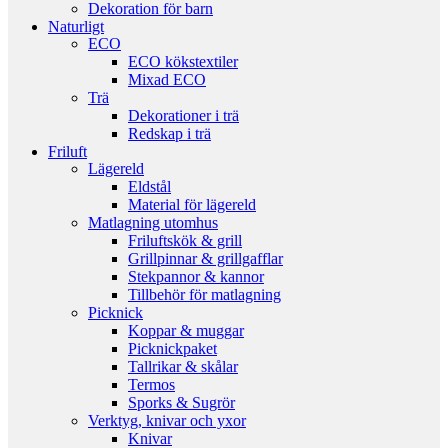
Dekoration för barn
Naturligt
ECO
ECO kökstextiler
Mixad ECO
Trä
Dekorationer i trä
Redskap i trä
Friluft
Lägereld
Eldstål
Material för lägereld
Matlagning utomhus
Friluftskök & grill
Grillpinnar & grillgafflar
Stekpannor & kannor
Tillbehör för matlagning
Picknick
Koppar & muggar
Picknickpaket
Tallrikar & skålar
Termos
Sporks & Sugrör
Verktyg, knivar och yxor
Knivar