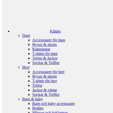
Kläder
Dam
Accessoarer för dam
Byxor & shorts
Klänningar
T-shirts för dam
Tröjor & Jackor
Sockar & Tofflor
Herr
Accessoarer för herr
Byxor & shorts
T-shirts för herr
Tröjor
Jackor & västar
Sockar & Tofflor
Barn & baby
Barn och baby accessoarer
Bodies
Mössor och haklappar