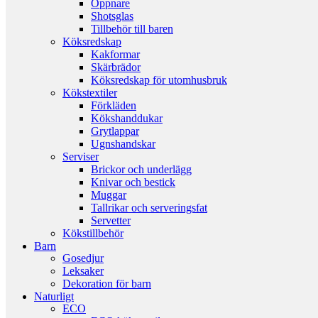
Öppnare
Shotsglas
Tillbehör till baren
Köksredskap
Kakformar
Skärbrädor
Köksredskap för utomhusbruk
Kökstextiler
Förkläden
Kökshanddukar
Grytlappar
Ugnshandskar
Serviser
Brickor och underlägg
Knivar och bestick
Muggar
Tallrikar och serveringsfat
Servetter
Kökstillbehör
Barn
Gosedjur
Leksaker
Dekoration för barn
Naturligt
ECO