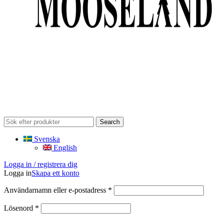
Search
Svenska
English
Logga in / registrera dig
Logga in
Skapa ett konto
Obligatoriskt
Användarnamn eller e-postadress
*
Obligatoriskt
Lösenord
*