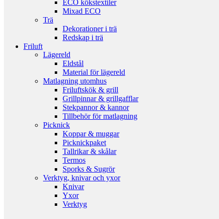
ECO kökstextiler
Mixad ECO
Trä
Dekorationer i trä
Redskap i trä
Friluft
Lägereld
Eldstål
Material för lägereld
Matlagning utomhus
Friluftskök & grill
Grillpinnar & grillgafflar
Stekpannor & kannor
Tillbehör för matlagning
Picknick
Koppar & muggar
Picknickpaket
Tallrikar & skålar
Termos
Sporks & Sugrör
Verktyg, knivar och yxor
Knivar
Yxor
Verktyg