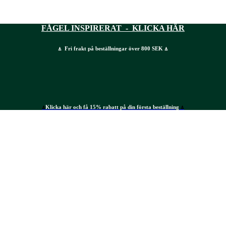
FÅGEL INSPIRERAT - KLICKA HÄR
⍋ Fri frakt på beställningar över 800 SEK ⍋
⍋
Klicka här och få 15% rabatt på din första beställning
⍋