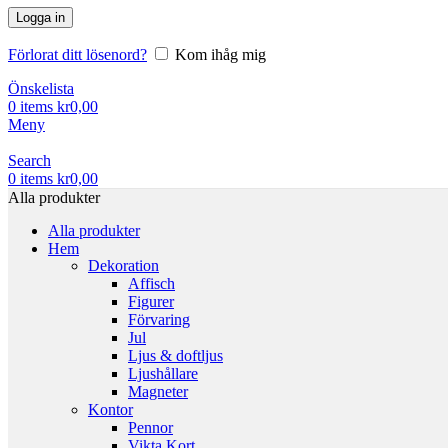
Logga in
Förlorat ditt lösenord?
Kom ihåg mig
Önskelista
0
items
kr
0,00
Meny
Search
0
items
kr
0,00
Alla produkter
Alla produkter
Hem
Dekoration
Affisch
Figurer
Förvaring
Jul
Ljus & doftljus
Ljushållare
Magneter
Kontor
Pennor
Vikta Kort