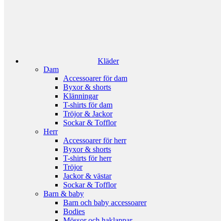
Kläder
Dam
Accessoarer för dam
Byxor & shorts
Klänningar
T-shirts för dam
Tröjor & Jackor
Sockar & Tofflor
Herr
Accessoarer för herr
Byxor & shorts
T-shirts för herr
Tröjor
Jackor & västar
Sockar & Tofflor
Barn & baby
Barn och baby accessoarer
Bodies
Mössor och haklappar