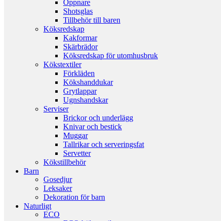
Öppnare
Shotsglas
Tillbehör till baren
Köksredskap
Kakformar
Skärbrädor
Köksredskap för utomhusbruk
Kökstextiler
Förkläden
Kökshanddukar
Grytlappar
Ugnshandskar
Serviser
Brickor och underlägg
Knivar och bestick
Muggar
Tallrikar och serveringsfat
Servetter
Kökstillbehör
Barn
Gosedjur
Leksaker
Dekoration för barn
Naturligt
ECO