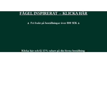
FÅGEL INSPIRERAT - KLICKA HÄR
⍋ Fri frakt på beställningar över 800 SEK ⍋
⍋
Klicka här och få 15% rabatt på din första beställning
⍋