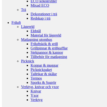
ECO kökstextiler
Mixad ECO
Trä
Dekorationer i trä
Redskap i trä
Friluft
Lägereld
Eldstål
Material för lägereld
Matlagning utomhus
Friluftskök & grill
Grillpinnar & grillgafflar
Stekpannor & kannor
Tillbehör för matlagning
Picknick
Koppar & muggar
Picknickpaket
Tallrikar & skålar
Termos
Sporks & Sugrör
Verktyg, knivar och yxor
Knivar
Yxor
Verktyg