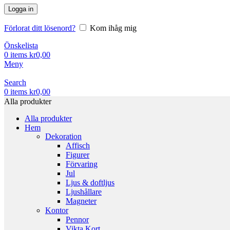
Logga in
Förlorat ditt lösenord?
Kom ihåg mig
Önskelista
0
items
kr
0,00
Meny
Search
0
items
kr
0,00
Alla produkter
Alla produkter
Hem
Dekoration
Affisch
Figurer
Förvaring
Jul
Ljus & doftljus
Ljushållare
Magneter
Kontor
Pennor
Vikta Kort