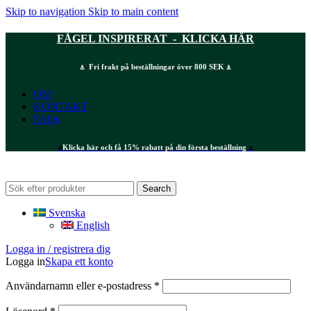
Skip to navigation
Skip to main content
FÅGEL INSPIRERAT - KLICKA HÄR
⍋ Fri frakt på beställningar över 800 SEK ⍋
OM
KONTAKT
FAQs
⍋
Klicka här och få 15% rabatt på din första beställning
⍋
Search
Svenska
English
Logga in / registrera dig
Logga in
Skapa ett konto
Obligatoriskt
Användarnamn eller e-postadress
*
Obligatoriskt