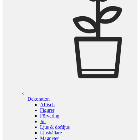
Dekoration
Affisch
Figurer
Förvaring
Jul
Ljus & doftljus
Ljushållare
Magneter