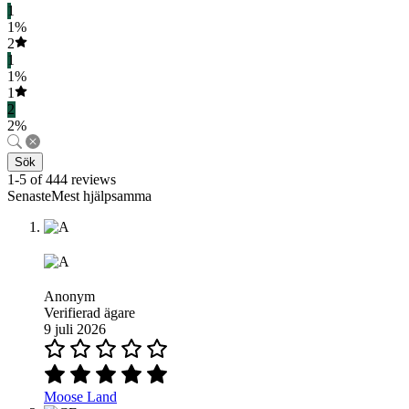
1
1%
2
1
1%
1
2
2%
Sök
1-5 of 444 reviews
SenasteMest hjälpsamma
Anonym
Verifierad ägare
9 juli 2026