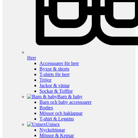
Herr
Accessoarer för herr
Byxor & shorts
T-shirts för herr
Tröjor
Jackor & västar
Sockar & Tofflor
Barn & baby
Barn och baby accessoarer
Bodies
Mössor och haklappar
T-shirt & Leggins
Unisex
Nyckelringar
Mössor & Kepsar