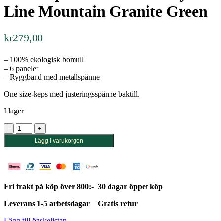
Line Mountain Granite Green
kr
279,00
– 100% ekologisk bomull
– 6 paneler
– Ryggband med metallspänne
One size-keps med justeringsspänne baktill.
I lager
Soft
Cap
Lägg i varukorgen
Slussen
Corduroy
Line
Mountain
Granite
Fri frakt på köp över 800:-
30 dagar öppet köp
Green
mängd
Leverans 1-5 arbetsdagar
Gratis retur
Lägg till önskelistan