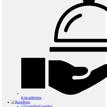
Kökstillbehör
Barn
Gosedjur