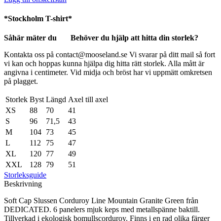
*Stockholm T-shirt*
Såhär mäter du
Behöver du hjälp att hitta din storlek?
Kontakta oss på contact@mooseland.se Vi svarar på ditt mail så fort
vi kan och hoppas kunna hjälpa dig hitta rätt storlek. Alla mått är
angivna i centimeter. Vid midja och bröst har vi uppmätt omkretsen
på plagget.
Storlek
Byst
Längd
Axel till axel
XS
88
70
41
S
96
71,5
43
M
104
73
45
L
112
75
47
XL
120
77
49
XXL
128
79
51
Storleksguide
Beskrivning
Soft Cap Slussen Corduroy Line Mountain Granite Green från
DEDICATED. 6 panelers mjuk keps med metallspänne baktill.
Tillverkad i ekologisk bomullscorduroy. Finns i en rad olika färger