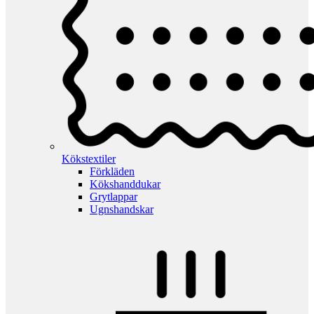
Kökstextiler
Förkläden
Kökshanddukar
Grytlappar
Ugnshandskar