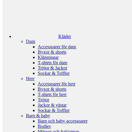
Kläder
Dam
Accessoarer för dam
Byxor & shorts
Klänningar
T-shirts för dam
Tröjor & Jackor
Sockar & Tofflor
Herr
Accessoarer för herr
Byxor & shorts
T-shirts för herr
Tröjor
Jackor & västar
Sockar & Tofflor
Barn & baby
Barn och baby accessoarer
Bodies
Mössor och haklappar