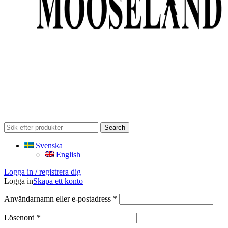
Search
Svenska
English
Logga in / registrera dig
Logga in
Skapa ett konto
Obligatoriskt
Användarnamn eller e-postadress
*
Obligatoriskt
Lösenord
*