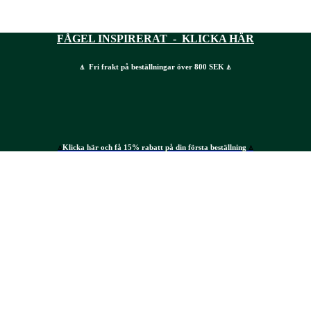
FÅGEL INSPIRERAT - KLICKA HÄR
⍋ Fri frakt på beställningar över 800 SEK ⍋
⍋
Klicka här och få 15% rabatt på din första beställning
⍋