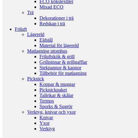
ECO kökstextiler
Mixad ECO
Trä
Dekorationer i trä
Redskap i trä
Friluft
Lägereld
Eldstål
Material för lägereld
Matlagning utomhus
Friluftskök & grill
Grillpinnar & grillgafflar
Stekpannor & kannor
Tillbehör för matlagning
Picknick
Koppar & muggar
Picknickpaket
Tallrikar & skålar
Termos
Sporks & Sugrör
Verktyg, knivar och yxor
Knivar
Yxor
Verktyg