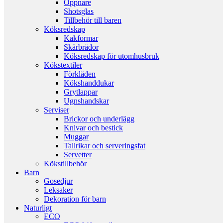
Öppnare
Shotsglas
Tillbehör till baren
Köksredskap
Kakformar
Skärbrädor
Köksredskap för utomhusbruk
Kökstextiler
Förkläden
Kökshanddukar
Grytlappar
Ugnshandskar
Serviser
Brickor och underlägg
Knivar och bestick
Muggar
Tallrikar och serveringsfat
Servetter
Kökstillbehör
Barn
Gosedjur
Leksaker
Dekoration för barn
Naturligt
ECO