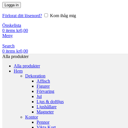
Logga in
Förlorat ditt lösenord?
Kom ihåg mig
Önskelista
0
items
kr
0,00
Meny
Search
0
items
kr
0,00
Alla produkter
Alla produkter
Hem
Dekoration
Affisch
Figurer
Förvaring
Jul
Ljus & doftljus
Ljushållare
Magneter
Kontor
Pennor
Vikta Kort