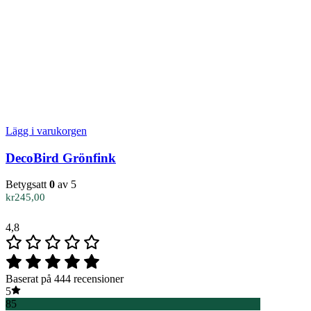
Lägg i varukorgen
DecoBird Grönfink
Betygsatt
0
av 5
kr
245,00
4,8
Baserat på 444 recensioner
5
85