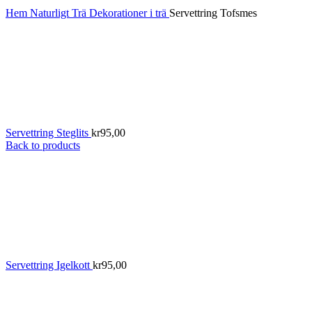
Hem
Naturligt
Trä
Dekorationer i trä
Servettring Tofsmes
Servettring Steglits
kr
95,00
Back to products
Servettring Igelkott
kr
95,00