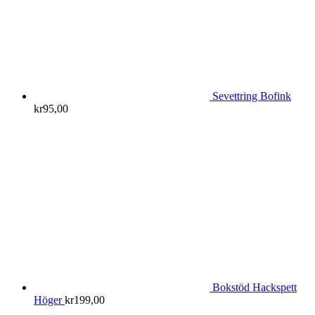
Sevettring Bofink
kr
95,00
Bokstöd Hackspett
Höger
kr
199,00