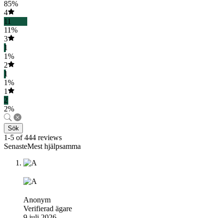
85%
4
11
11%
3
1
1%
2
1
1%
1
2
2%
Sök
1-5 of 444 reviews
SenasteMest hjälpsamma
Anonym
Verifierad ägare
9 juli 2026