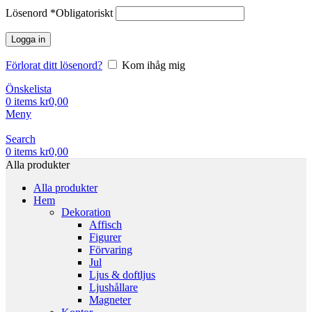
Lösenord
*
Obligatoriskt
Logga in
Förlorat ditt lösenord?
Kom ihåg mig
Önskelista
0
items
kr
0,00
Meny
Search
0
items
kr
0,00
Alla produkter
Alla produkter
Hem
Dekoration
Affisch
Figurer
Förvaring
Jul
Ljus & doftljus
Ljushållare
Magneter