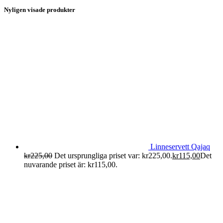
Nyligen visade produkter
Linneservett Qajaq
kr
225,00
Det ursprungliga priset var: kr225,00.
kr
115,00
Det
nuvarande priset är: kr115,00.