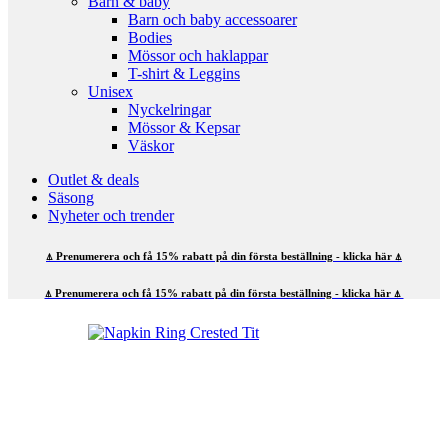
Barn & baby
Barn och baby accessoarer
Bodies
Mössor och haklappar
T-shirt & Leggins
Unisex
Nyckelringar
Mössor & Kepsar
Väskor
Outlet & deals
Säsong
Nyheter och trender
⍋ Prenumerera och få 15% rabatt på din första beställning - klicka här ⍋
⍋ Prenumerera och få 15% rabatt på din första beställning - klicka här ⍋