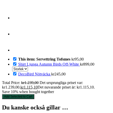
This item: Servettring Tofsmes
kr
95,00
Shirt Ljunga Autumn Birds Off-White
kr
899,00
DecoBird Nötväcka
kr
245,00
Total Price:
kr
1.239,00
Det ursprungliga priset var:
kr1.239,00.
kr
1.115,10
Det nuvarande priset är: kr1.115,10.
Save 10% when bought together
Add Selected to Cart
Du kanske också gillar …