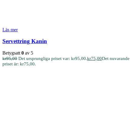
Läs mer
Servettring Kanin
Betygsatt
0
av 5
kr
95,00
Det ursprungliga priset var: kr95,00.
kr
75,00
Det nuvarande
priset är: kr75,00.