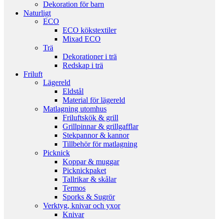
Dekoration för barn
Naturligt
ECO
ECO kökstextiler
Mixad ECO
Trä
Dekorationer i trä
Redskap i trä
Friluft
Lägereld
Eldstål
Material för lägereld
Matlagning utomhus
Friluftskök & grill
Grillpinnar & grillgafflar
Stekpannor & kannor
Tillbehör för matlagning
Picknick
Koppar & muggar
Picknickpaket
Tallrikar & skålar
Termos
Sporks & Sugrör
Verktyg, knivar och yxor
Knivar