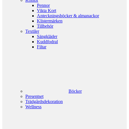
Kontor
Pennor
Vikta Kort
Anteckningsböcker & almanackor
Klistermärken
Tillbehör
Textiler
Sängkläder
Kuddfodral
Filtar
Böcker
Presentset
Trädgårdsdekoration
Wellness