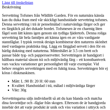
Lägg till önskelistan
Beskrivning
Servettring Tofsmes från Wildlife Garden. För en naturnära känsla
kan du duka fram med vår skickligt handsnidade servettring tofsmes.
Denna servettring i trä är penselmålad i naturvänliga färger och ger
en färgklick på det dukade bordet. Tofsmesen är en charmig liten
fågel som lätt känns igen genom sin tydliga fjädertofs. Denna roliga
servettring lär hela familjen att känna igen en av våra vanligaste
stannfåglar. I typisk svensk design kombinerar den naturens skönhet
med vardagens praktiska ting. Lägg en färgglad servett i den för en
härlig dukning med naturtema. Mittenhålet är 3.5 cm brett och
passar både tyg- och pappersservetter. Servettringen är handgjort i
hållbara material såsom trä och miljövänlig färg – ett konsthantverk
vars vackra variationer ger personlighet till varje exemplar. Vid
behov rengörs servettringen med en fuktig trasa. Servettringen bör ej
köras i diskmaskinen.
Mått: L :90 B: 20 H: 60 mm
Kvalitet:
Handsnidad i trä, målad i miljövänliga färger
Vikt: 30g
Servettringarna säljs individuellt så att du kan blanda och matcha
dina favoritdjur och -fåglar från skogen. Eftersom de är handgjorda
innebär det att varje produkt är unik och viss variation i uttryck och