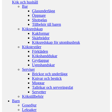
Kök och hushåll
Bar
Glasunderlägg
Öppnare
Shotsglas
Tillbehör till baren
Köksredskap
Kakformar
Skärbrädor
Köksredskap för utomhusbruk
Kökstextiler
Förkläden
Kökshanddukar
Grytlappar
Ugnshandskar
Serviser
Brickor och underlägg
Knivar och bestick
Muggar
Tallrikar och serveringsfat
Servetter
Kökstillbehör
Barn
Gosedjur
Leksaker