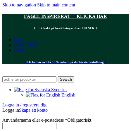
Skip to navigation
Skip to main content
FÅGEL INSPIRERAT - KLICKA HÄR
⍋ Fri frakt på beställningar över 800 SEK ⍋
OM
KONTAKT
FAQs
⍋
Klicka här och få 15% rabatt på din första beställning
⍋
Search
Svenska
English
Logga in / registrera dig
Logga in
Skapa ett konto
Användarnamn eller e-postadress
*
Obligatoriskt