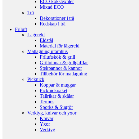
ECO kökstextiler
Mixad ECO
Trä
Dekorationer i trä
Redskap i trä
Friluft
Lägereld
Eldstål
Material för lägereld
Matlagning utomhus
Friluftskök & grill
Grillpinnar & grillgafflar
Stekpannor & kannor
Tillbehör för matlagning
Picknick
Koppar & muggar
Picknickpaket
Tallrikar & skålar
Termos
Sporks & Sugrör
Verktyg, knivar och yxor
Knivar
Yxor
Verktyg