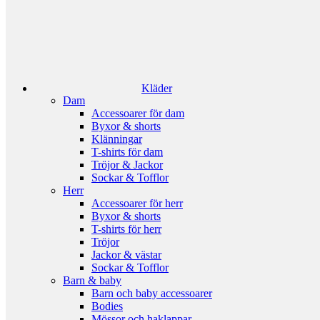
Kläder
Dam
Accessoarer för dam
Byxor & shorts
Klänningar
T-shirts för dam
Tröjor & Jackor
Sockar & Tofflor
Herr
Accessoarer för herr
Byxor & shorts
T-shirts för herr
Tröjor
Jackor & västar
Sockar & Tofflor
Barn & baby
Barn och baby accessoarer
Bodies
Mössor och haklappar