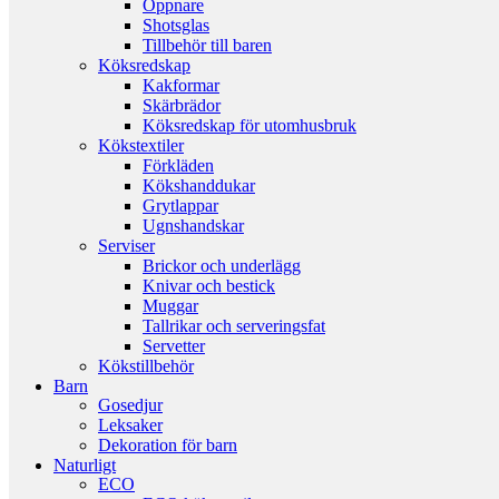
Öppnare
Shotsglas
Tillbehör till baren
Köksredskap
Kakformar
Skärbrädor
Köksredskap för utomhusbruk
Kökstextiler
Förkläden
Kökshanddukar
Grytlappar
Ugnshandskar
Serviser
Brickor och underlägg
Knivar och bestick
Muggar
Tallrikar och serveringsfat
Servetter
Kökstillbehör
Barn
Gosedjur
Leksaker
Dekoration för barn
Naturligt
ECO