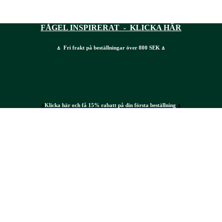
FÅGEL INSPIRERAT - KLICKA HÄR
⍋ Fri frakt på beställningar över 800 SEK ⍋
⍋
Klicka här och få 15% rabatt på din första beställning
⍋