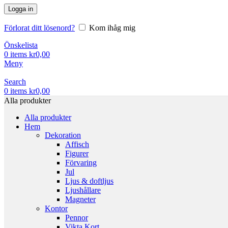
Logga in
Förlorat ditt lösenord?
Kom ihåg mig
Önskelista
0
items
kr
0,00
Meny
Search
0
items
kr
0,00
Alla produkter
Alla produkter
Hem
Dekoration
Affisch
Figurer
Förvaring
Jul
Ljus & doftljus
Ljushållare
Magneter
Kontor
Pennor
Vikta Kort