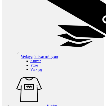
Verktyg, knivar och yxor
Knivar
Yxor
Verktyg
Kläder