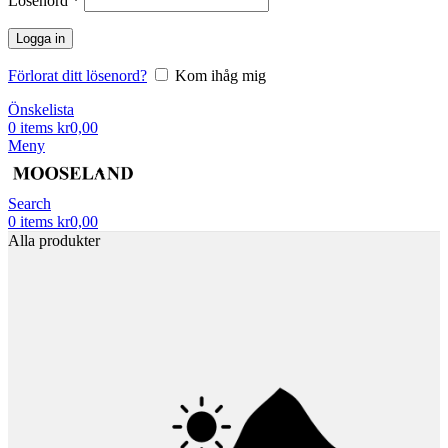
Lösenord
*
Logga in
Förlorat ditt lösenord?
Kom ihåg mig
Önskelista
0
items
kr
0,00
Meny
Search
0
items
kr
0,00
Alla produkter