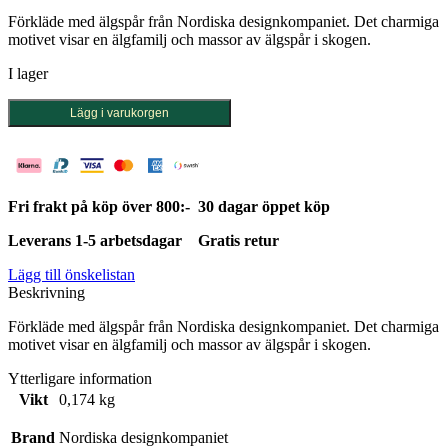
Förkläde med älgspår från Nordiska designkompaniet. Det charmiga
motivet visar en älgfamilj och massor av älgspår i skogen.
I lager
Förkläde
Lägg i varukorgen
med
älgspår
mängd
Fri frakt på köp över 800:-
30 dagar öppet köp
Leverans 1-5 arbetsdagar
Gratis retur
Lägg till önskelistan
Beskrivning
Förkläde med älgspår från Nordiska designkompaniet. Det charmiga
motivet visar en älgfamilj och massor av älgspår i skogen.
Ytterligare information
Vikt
0,174 kg
Brand
Nordiska designkompaniet