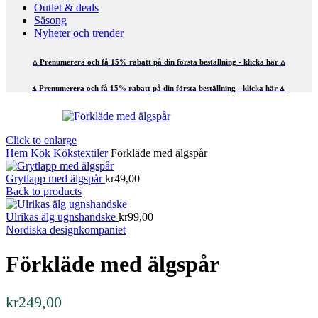
Outlet & deals
Säsong
Nyheter och trender
⍋ Prenumerera och få 15% rabatt på din första beställning - klicka här ⍋
⍋ Prenumerera och få 15% rabatt på din första beställning - klicka här ⍋
Click to enlarge
Hem
Kök
Kökstextiler
Förkläde med älgspår
Grytlapp med älgspår
kr
49,00
Back to products
Ulrikas älg ugnshandske
kr
99,00
Nordiska designkompaniet
Förkläde med älgspår
kr
249,00