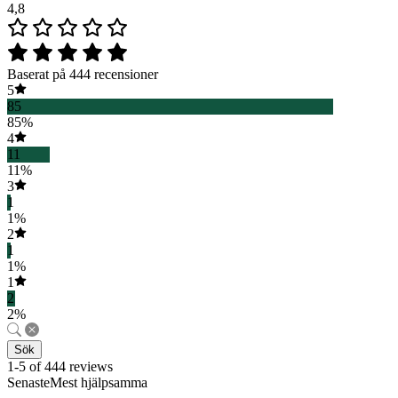
4,8
Baserat på 444 recensioner
5
85
85%
4
11
11%
3
1
1%
2
1
1%
1
2
2%
Sök
1-5 of 444 reviews
SenasteMest hjälpsamma