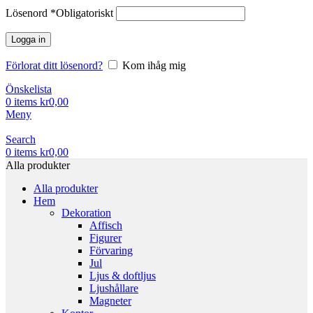
Lösenord
*
Obligatoriskt
Logga in
Förlorat ditt lösenord?
Kom ihåg mig
Önskelista
0
items
kr
0,00
Meny
Search
0
items
kr
0,00
Alla produkter
Alla produkter
Hem
Dekoration
Affisch
Figurer
Förvaring
Jul
Ljus & doftljus
Ljushållare
Magneter