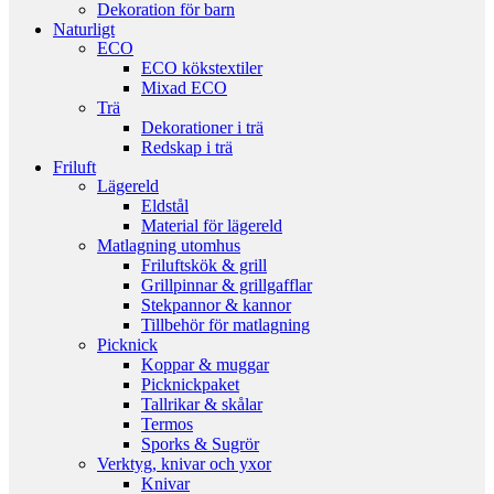
Dekoration för barn
Naturligt
ECO
ECO kökstextiler
Mixad ECO
Trä
Dekorationer i trä
Redskap i trä
Friluft
Lägereld
Eldstål
Material för lägereld
Matlagning utomhus
Friluftskök & grill
Grillpinnar & grillgafflar
Stekpannor & kannor
Tillbehör för matlagning
Picknick
Koppar & muggar
Picknickpaket
Tallrikar & skålar
Termos
Sporks & Sugrör
Verktyg, knivar och yxor
Knivar