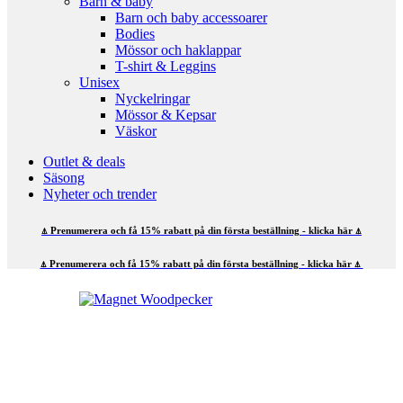
Barn & baby
Barn och baby accessoarer
Bodies
Mössor och haklappar
T-shirt & Leggins
Unisex
Nyckelringar
Mössor & Kepsar
Väskor
Outlet & deals
Säsong
Nyheter och trender
⍋ Prenumerera och få 15% rabatt på din första beställning - klicka här ⍋
⍋ Prenumerera och få 15% rabatt på din första beställning - klicka här ⍋