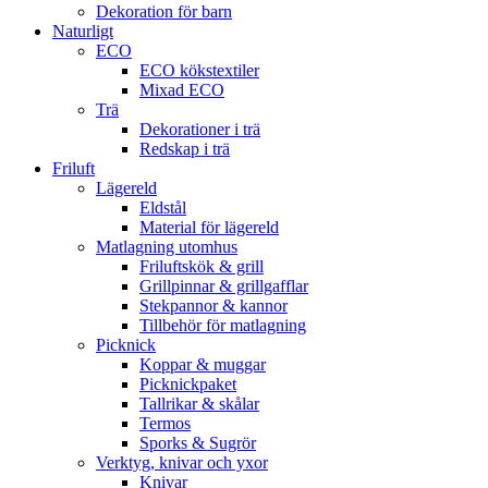
Dekoration för barn
Naturligt
ECO
ECO kökstextiler
Mixad ECO
Trä
Dekorationer i trä
Redskap i trä
Friluft
Lägereld
Eldstål
Material för lägereld
Matlagning utomhus
Friluftskök & grill
Grillpinnar & grillgafflar
Stekpannor & kannor
Tillbehör för matlagning
Picknick
Koppar & muggar
Picknickpaket
Tallrikar & skålar
Termos
Sporks & Sugrör
Verktyg, knivar och yxor
Knivar