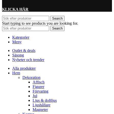
KLICKA HÄR
Search
Start typing to see products you are looking for.
Search
Kategorier
Meny
Outlet & deals
Säsong
Nyheter och trender
Alla produkter
Hem
Dekoration
Affisch
Figurer
Förvaring
Jul
Ljus & doftljus
Ljushållare
Magneter