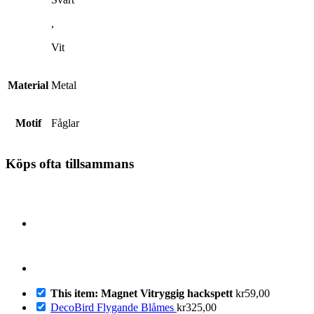
,
Vit
Material
Metal
Motif
Fåglar
Köps ofta tillsammans
This item: Magnet Vitryggig hackspett
kr
59,00
DecoBird Flygande Blåmes
kr
325,00