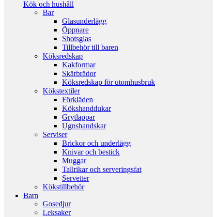
Kök och hushåll
Bar
Glasunderlägg
Öppnare
Shotsglas
Tillbehör till baren
Köksredskap
Kakformar
Skärbrädor
Köksredskap för utomhusbruk
Kökstextiler
Förkläden
Kökshanddukar
Grytlappar
Ugnshandskar
Serviser
Brickor och underlägg
Knivar och bestick
Muggar
Tallrikar och serveringsfat
Servetter
Kökstillbehör
Barn
Gosedjur
Leksaker