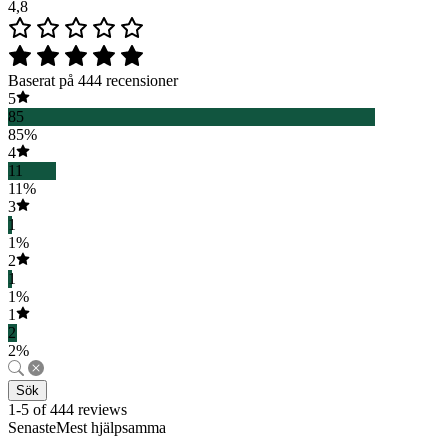
4,8
Baserat på 444 recensioner
5
85
85%
4
11
11%
3
1
1%
2
1
1%
1
2
2%
Sök
1-5 of 444 reviews
SenasteMest hjälpsamma