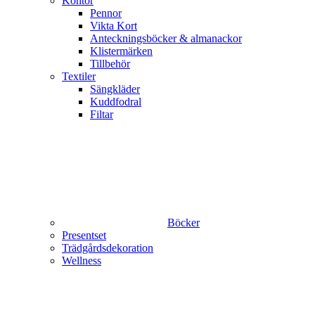
Kontor
Pennor
Vikta Kort
Anteckningsböcker & almanackor
Klistermärken
Tillbehör
Textiler
Sängkläder
Kuddfodral
Filtar
Böcker
Presentset
Trädgårdsdekoration
Wellness