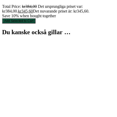
Total Price:
kr
384,00
Det ursprungliga priset var:
kr384,00.
kr
345,60
Det nuvarande priset är: kr345,60.
Save 10% when bought together
Add Selected to Cart
Du kanske också gillar …