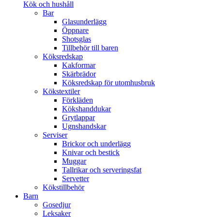
Kök och hushåll
Bar
Glasunderlägg
Öppnare
Shotsglas
Tillbehör till baren
Köksredskap
Kakformar
Skärbrädor
Köksredskap för utomhusbruk
Kökstextiler
Förkläden
Kökshanddukar
Grytlappar
Ugnshandskar
Serviser
Brickor och underlägg
Knivar och bestick
Muggar
Tallrikar och serveringsfat
Servetter
Kökstillbehör
Barn
Gosedjur
Leksaker