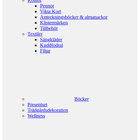
Kontor
Pennor
Vikta Kort
Anteckningsböcker & almanackor
Klistermärken
Tillbehör
Textiler
Sängkläder
Kuddfodral
Filtar
Böcker
Presentset
Trädgårdsdekoration
Wellness