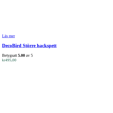
Läs mer
DecoBird Större hackspett
Betygsatt
5.00
av 5
kr
495,00