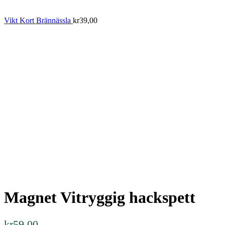
Vikt Kort Brännässla
kr
39,00
Magnet Vitryggig hackspett
kr
59,00