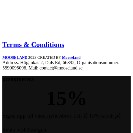
Terms & Conditions
MOOSELAND
2023 CREATED BY
Mooseland
.
Address: Högankas 2, Dals Ed, 66892, Organisationsnummer:
5590095096, Mail: contact@mooseland.se
prenumerera
15
%
Signa upp till vårat nyhetsbrev och få 15% rabatt på
första beställningen