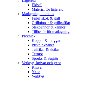
Lägereld
Eldstål
Material för lägereld
Matlagning utomhus
Friluftskök & grill
Grillpinnar & grillgafflar
Stekpannor & kannor
Tillbehör för matlagning
Picknick
Koppar & muggar
Picknickpaket
Tallrikar & skålar
Termos
Sporks & Sugrör
Verktyg, knivar och yxor
Knivar
Yxor
Verktyg