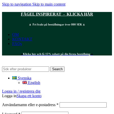
Skip to navigation
Skip to main content
FÅGEL INSPIRERAT - KLICKA HÄR
⍋ Fri frakt på beställningar över 800 SEK ⍋
OM
KONTAKT
FAQs
⍋
Klicka här och få 15% rabatt på din första beställning
⍋
Search
Svenska
English
Logga in / registrera dig
Logga in
Skapa ett konto
Obligatoriskt
Användarnamn eller e-postadress
*
Obligatoriskt