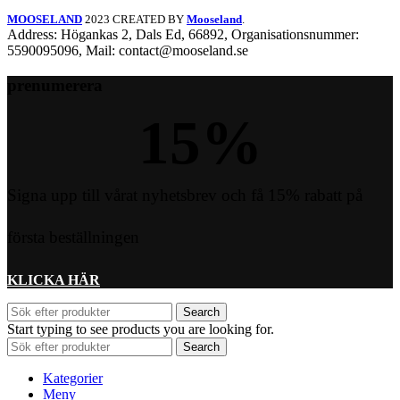
MOOSELAND
2023 CREATED BY
Mooseland
.
Address: Högankas 2, Dals Ed, 66892, Organisationsnummer:
5590095096, Mail: contact@mooseland.se
prenumerera
15
%
Signa upp till vårat nyhetsbrev och få 15% rabatt på
första beställningen
KLICKA HÄR
Search
Start typing to see products you are looking for.
Search
Kategorier
Meny