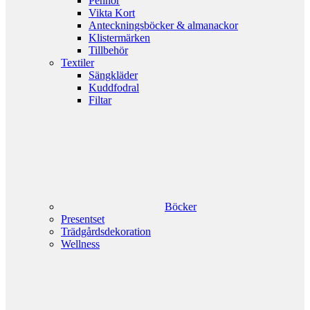
Pennor
Vikta Kort
Anteckningsböcker & almanackor
Klistermärken
Tillbehör
Textiler
Sängkläder
Kuddfodral
Filtar
Böcker
Presentset
Trädgårdsdekoration
Wellness