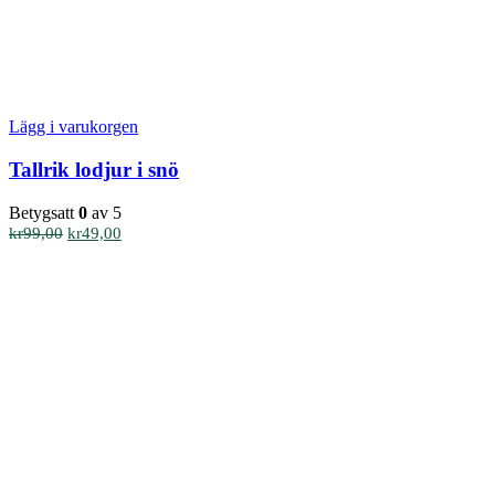
Lägg i varukorgen
Tallrik lodjur i snö
Betygsatt
0
av 5
Det
Det
kr
99,00
kr
49,00
ursprungliga
nuvarande
priset
priset
var:
är:
kr99,00.
kr49,00.