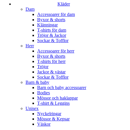
Kläder
Dam
Accessoarer för dam
Byxor & shorts
Klänningar
T-shirts för dam
Tröjor & Jackor
Sockar & Tofflor
Herr
Accessoarer för herr
Byxor & shorts
T-shirts för herr
Tröjor
Jackor & västar
Sockar & Tofflor
Barn & baby
Barn och baby accessoarer
Bodies
Mössor och haklappar
T-shirt & Leggins
Unisex
Nyckelringar
Mössor & Kepsar
Väskor