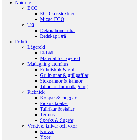
Naturligt
ECO
ECO kökstextiler
Mixad ECO
Trä
Dekorationer i trä
Redskap i trä
Friluft
Lägereld
Eldstål
Material för lägereld
Matlagning utomhus
Friluftskök & grill
Grillpinnar & grillgafflar
Stekpannor & kannor
Tillbehör för matlagning
Picknick
Koppar & muggar
Picknickpaket
Tallrikar & skålar
Termos
Sporks & Sugrör
Verktyg, knivar och yxor
Knivar
Yxor