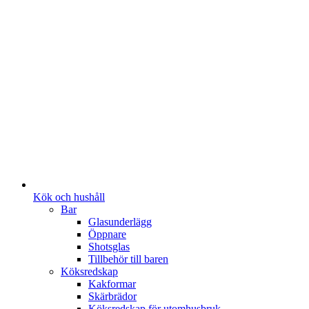
Kök och hushåll
Bar
Glasunderlägg
Öppnare
Shotsglas
Tillbehör till baren
Köksredskap
Kakformar
Skärbrädor
Köksredskap för utomhusbruk