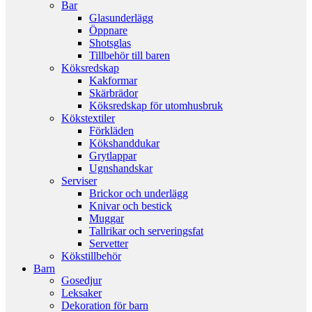
Bar
Glasunderlägg
Öppnare
Shotsglas
Tillbehör till baren
Köksredskap
Kakformar
Skärbrädor
Köksredskap för utomhusbruk
Kökstextiler
Förkläden
Kökshanddukar
Grytlappar
Ugnshandskar
Serviser
Brickor och underlägg
Knivar och bestick
Muggar
Tallrikar och serveringsfat
Servetter
Kökstillbehör
Barn
Gosedjur
Leksaker
Dekoration för barn