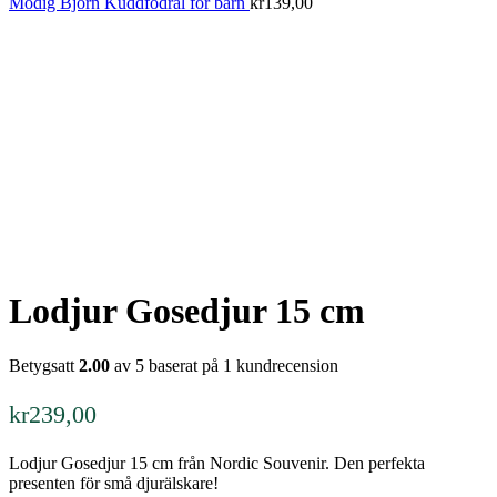
Modig Björn Kuddfodral för barn
kr
139,00
Lodjur Gosedjur 15 cm
Betygsatt
2.00
av 5 baserat på
1
kundrecension
kr
239,00
Lodjur Gosedjur 15 cm från Nordic Souvenir. Den perfekta
presenten för små djurälskare!