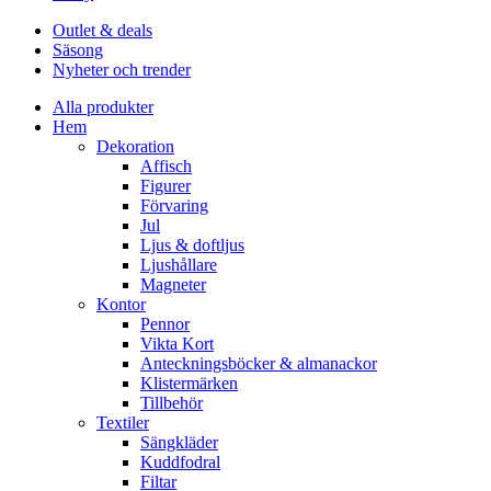
Outlet & deals
Säsong
Nyheter och trender
Alla produkter
Hem
Dekoration
Affisch
Figurer
Förvaring
Jul
Ljus & doftljus
Ljushållare
Magneter
Kontor
Pennor
Vikta Kort
Anteckningsböcker & almanackor
Klistermärken
Tillbehör
Textiler
Sängkläder
Kuddfodral
Filtar