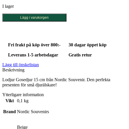
I lager
Lodjur
Lägg i varukorgen
Gosedjur
15
cm
mängd
Fri frakt på köp över 800:-
30 dagar öppet köp
Leverans 1-5 arbetsdagar
Gratis retur
Lägg till önskelistan
Beskrivning
Lodjur Gosedjur 15 cm från Nordic Souvenir. Den perfekta
presenten för små djurälskare!
Ytterligare information
Vikt
0,1 kg
Brand
Nordic Souvenirs
Beige