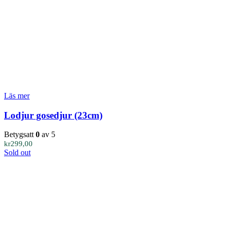
Läs mer
Lodjur gosedjur (23cm)
Betygsatt
0
av 5
kr
299,00
Sold out