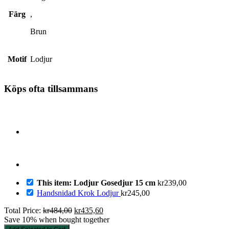
Färg
,
Brun
Motif
Lodjur
Köps ofta tillsammans
This item: Lodjur Gosedjur 15 cm
kr
239,00
Handsnidad Krok Lodjur
kr
245,00
Det
Det
Total Price:
kr
484,00
kr
435,60
ursprungliga
nuvarande
Save 10% when bought together
priset
priset