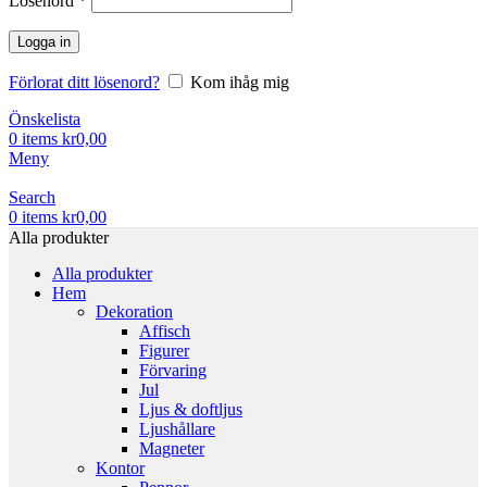
Lösenord
*
Logga in
Förlorat ditt lösenord?
Kom ihåg mig
Önskelista
0
items
kr
0,00
Meny
Search
0
items
kr
0,00
Alla produkter
Alla produkter
Hem
Dekoration
Affisch
Figurer
Förvaring
Jul
Ljus & doftljus
Ljushållare
Magneter
Kontor