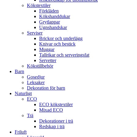
Kökstextiler
Förkläden
Kökshanddukar
Grytlappar
Ugnshandskar
Serviser
Brickor och underlägg
Knivar och bestick
Muggar
Tallrikar och serveringsfat
Servetter
Kökstillbehör
Barn
Gosedjur
Leksaker
Dekoration för barn
Naturligt
ECO
ECO kökstextiler
Mixad ECO
Trä
Dekorationer i trä
Redskap i trä
Friluft