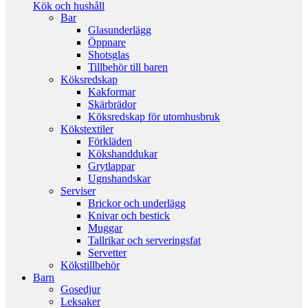
Kök och hushåll
Bar
Glasunderlägg
Öppnare
Shotsglas
Tillbehör till baren
Köksredskap
Kakformar
Skärbrädor
Köksredskap för utomhusbruk
Kökstextiler
Förkläden
Kökshanddukar
Grytlappar
Ugnshandskar
Serviser
Brickor och underlägg
Knivar och bestick
Muggar
Tallrikar och serveringsfat
Servetter
Kökstillbehör
Barn
Gosedjur
Leksaker