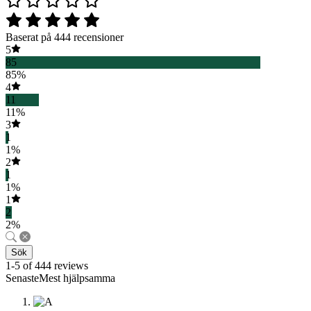
Baserat på 444 recensioner
5
85
85%
4
11
11%
3
1
1%
2
1
1%
1
2
2%
Sök
1-5 of 444 reviews
SenasteMest hjälpsamma