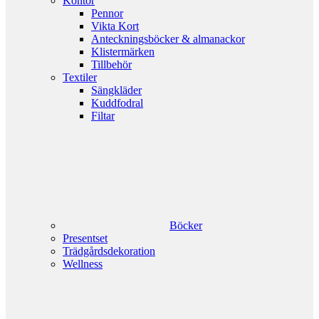
Kontor
Pennor
Vikta Kort
Anteckningsböcker & almanackor
Klistermärken
Tillbehör
Textiler
Sängkläder
Kuddfodral
Filtar
Böcker
Presentset
Trädgårdsdekoration
Wellness