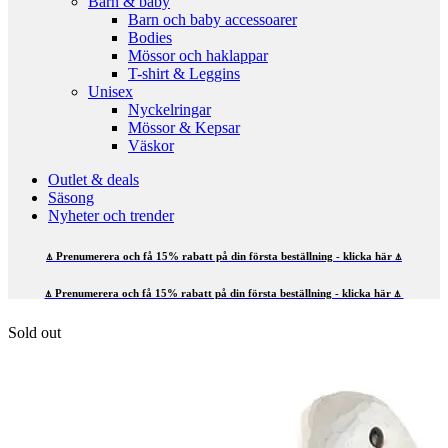
Barn & baby
Barn och baby accessoarer
Bodies
Mössor och haklappar
T-shirt & Leggins
Unisex
Nyckelringar
Mössor & Kepsar
Väskor
Outlet & deals
Säsong
Nyheter och trender
⍋ Prenumerera och få 15% rabatt på din första beställning - klicka här ⍋
⍋ Prenumerera och få 15% rabatt på din första beställning - klicka här ⍋
Sold out