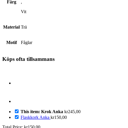
Färg
,
Vit
Material
Trä
Motif
Fåglar
Köps ofta tillsammans
This item: Krok Anka
kr
245,00
Flaskkork Anka
kr
150,00
Total Price:
kr
150,00