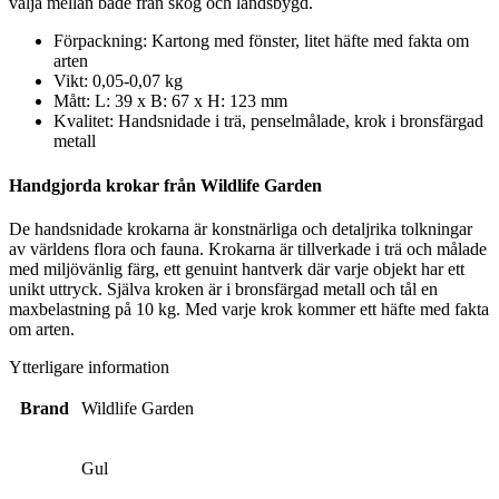
välja mellan både från skog och landsbygd.
Förpackning:
Kartong med fönster, litet häfte med fakta om
arten
Vikt:
0,05-0,07 kg
Mått:
L: 39 x B: 67 x H: 123 mm
Kvalitet:
Handsnidade i trä, penselmålade, krok i bronsfärgad
metall
Handgjorda krokar från Wildlife Garden
De handsnidade krokarna är konstnärliga och detaljrika tolkningar
av världens flora och fauna. Krokarna är tillverkade i trä och målade
med miljövänlig färg, ett genuint hantverk där varje objekt har ett
unikt uttryck. Själva kroken är i bronsfärgad metall och tål en
maxbelastning på 10 kg. Med varje krok kommer ett häfte med fakta
om arten.
Ytterligare information
Brand
Wildlife Garden
Gul