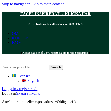
Skip to navigation
Skip to main content
FÅGEL INSPIRERAT - KLICKA HÄR
⍋ Fri frakt på beställningar över 800 SEK ⍋
OM
KONTAKT
FAQs
⍋
Klicka här och få 15% rabatt på din första beställning
⍋
Search
Svenska
English
Logga in / registrera dig
Logga in
Skapa ett konto
Användarnamn eller e-postadress
*
Obligatoriskt