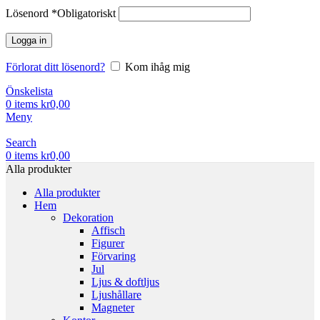
Lösenord
*
Obligatoriskt
Logga in
Förlorat ditt lösenord?
Kom ihåg mig
Önskelista
0
items
kr
0,00
Meny
Search
0
items
kr
0,00
Alla produkter
Alla produkter
Hem
Dekoration
Affisch
Figurer
Förvaring
Jul
Ljus & doftljus
Ljushållare
Magneter