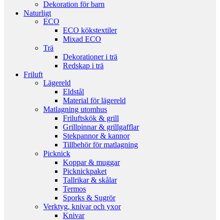
Dekoration för barn
Naturligt
ECO
ECO kökstextiler
Mixad ECO
Trä
Dekorationer i trä
Redskap i trä
Friluft
Lägereld
Eldstål
Material för lägereld
Matlagning utomhus
Friluftskök & grill
Grillpinnar & grillgafflar
Stekpannor & kannor
Tillbehör för matlagning
Picknick
Koppar & muggar
Picknickpaket
Tallrikar & skålar
Termos
Sporks & Sugrör
Verktyg, knivar och yxor
Knivar