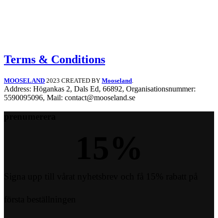
Terms & Conditions
MOOSELAND
2023 CREATED BY
Mooseland
.
Address: Högankas 2, Dals Ed, 66892, Organisationsnummer:
5590095096, Mail: contact@mooseland.se
prenumerera
15
%
Signa upp till vårat nyhetsbrev och få 15% rabatt på
första beställningen