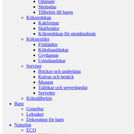
Öppnare
Shotsglas
Tillbehör till baren
Köksredskap
Kakformar
Skärbrädor
Köksredskap för utomhusbruk
Kökstextiler
Förkläden
Kökshanddukar
Grytlappar
Ugnshandskar
Serviser
Brickor och underlägg
Knivar och bestick
Muggar
Tallrikar och serveringsfat
Servetter
Kökstillbehör
Barn
Gosedjur
Leksaker
Dekoration för barn
Naturligt
ECO