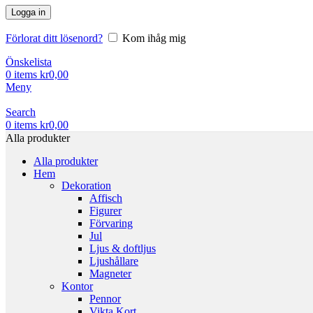
Logga in
Förlorat ditt lösenord?
Kom ihåg mig
Önskelista
0
items
kr
0,00
Meny
Search
0
items
kr
0,00
Alla produkter
Alla produkter
Hem
Dekoration
Affisch
Figurer
Förvaring
Jul
Ljus & doftljus
Ljushållare
Magneter
Kontor
Pennor
Vikta Kort