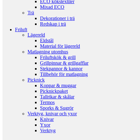
ECO kökstextiler
Mixad ECO
Trä
Dekorationer i trä
Redskap i trä
Friluft
Lägereld
Eldstål
Material för lägereld
Matlagning utomhus
Friluftskök & grill
Grillpinnar & grillgafflar
Stekpannor & kannor
Tillbehör för matlagning
Picknick
Koppar & muggar
Picknickpaket
Tallrikar & skålar
Termos
Sporks & Sugrör
Verktyg, knivar och yxor
Knivar
Yxor
Verktyg