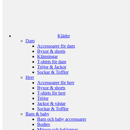
Kläder
Dam
Accessoarer för dam
Byxor & shorts
Klänningar
T-shirts för dam
Tröjor & Jackor
Sockar & Tofflor
Herr
Accessoarer för herr
Byxor & shorts
T-shirts för herr
Tröjor
Jackor & västar
Sockar & Tofflor
Barn & baby
Barn och baby accessoarer
Bodies
Mössor och haklappar