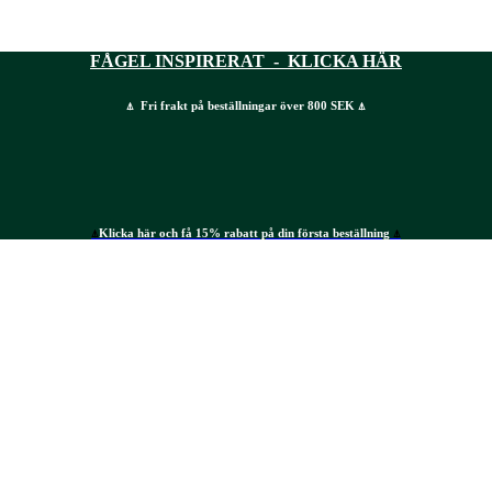
FÅGEL INSPIRERAT - KLICKA HÄR
⍋ Fri frakt på beställningar över 800 SEK ⍋
⍋
Klicka här och få 15% rabatt på din första beställning
⍋