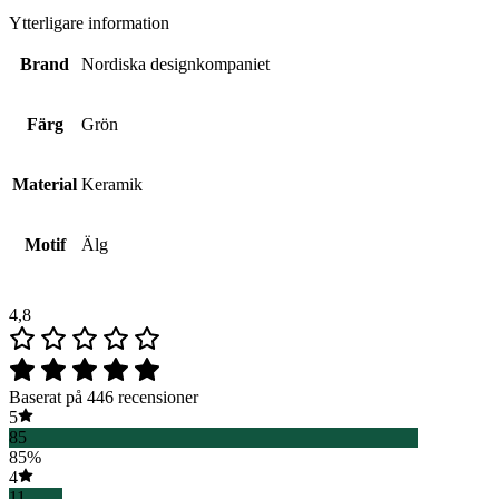
Ytterligare information
Brand
Nordiska designkompaniet
Färg
Grön
Material
Keramik
Motif
Älg
4,8
Baserat på 446 recensioner
5
85
85%
4
11