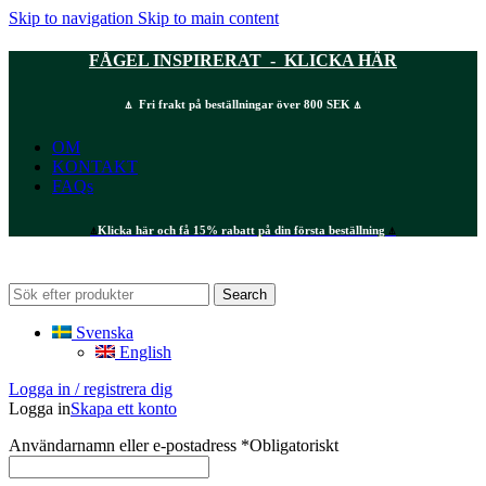
Skip to navigation
Skip to main content
FÅGEL INSPIRERAT - KLICKA HÄR
⍋ Fri frakt på beställningar över 800 SEK ⍋
OM
KONTAKT
FAQs
⍋
Klicka här och få 15% rabatt på din första beställning
⍋
Search
Svenska
English
Logga in / registrera dig
Logga in
Skapa ett konto
Användarnamn eller e-postadress
*
Obligatoriskt