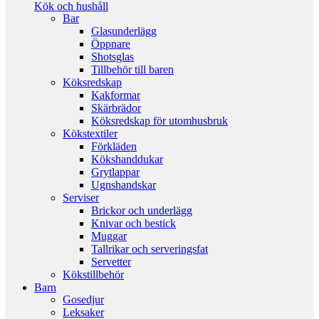
Kök och hushåll
Bar
Glasunderlägg
Öppnare
Shotsglas
Tillbehör till baren
Köksredskap
Kakformar
Skärbrädor
Köksredskap för utomhusbruk
Kökstextiler
Förkläden
Kökshanddukar
Grytlappar
Ugnshandskar
Serviser
Brickor och underlägg
Knivar och bestick
Muggar
Tallrikar och serveringsfat
Servetter
Kökstillbehör
Barn
Gosedjur
Leksaker