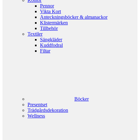
Kontor
Pennor
Vikta Kort
Anteckningsböcker & almanackor
Klistermärken
Tillbehör
Textiler
Sängkläder
Kuddfodral
Filtar
Böcker
Presentset
Trädgårdsdekoration
Wellness