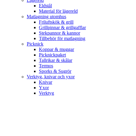
Lägereld
Eldstål
Material för lägereld
Matlagning utomhus
Friluftskök & grill
Grillpinnar & grillgafflar
Stekpannor & kannor
Tillbehör för matlagning
Picknick
Koppar & muggar
Picknickpaket
Tallrikar & skålar
Termos
Sporks & Sugrör
Verktyg, knivar och yxor
Knivar
Yxor
Verktyg