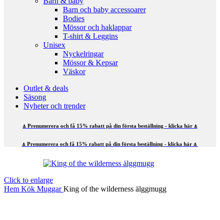
Barn & baby
Barn och baby accessoarer
Bodies
Mössor och haklappar
T-shirt & Leggins
Unisex
Nyckelringar
Mössor & Kepsar
Väskor
Outlet & deals
Säsong
Nyheter och trender
⍋ Prenumerera och få 15% rabatt på din första beställning - klicka här ⍋
⍋ Prenumerera och få 15% rabatt på din första beställning - klicka här ⍋
Click to enlarge
Hem
Kök
Muggar
King of the wilderness älggmugg