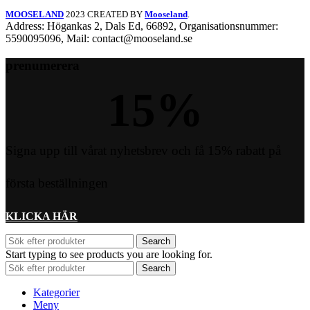
MOOSELAND
2023 CREATED BY
Mooseland
.
Address: Högankas 2, Dals Ed, 66892, Organisationsnummer:
5590095096, Mail: contact@mooseland.se
prenumerera
15
%
Signa upp till vårat nyhetsbrev och få 15% rabatt på
första beställningen
KLICKA HÄR
Search
Start typing to see products you are looking for.
Search
Kategorier
Meny