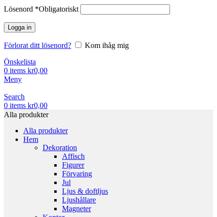
Lösenord
*
Obligatoriskt
Logga in
Förlorat ditt lösenord?
Kom ihåg mig
Önskelista
0
items
kr
0,00
Meny
Search
0
items
kr
0,00
Alla produkter
Alla produkter
Hem
Dekoration
Affisch
Figurer
Förvaring
Jul
Ljus & doftljus
Ljushållare
Magneter