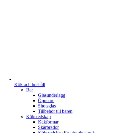
Kök och hushåll
Bar
Glasunderlägg
Öppnare
Shotsglas
Tillbehör till baren
Köksredskap
Kakformar
Skärbrädor
Köksredskap för utomhusbruk