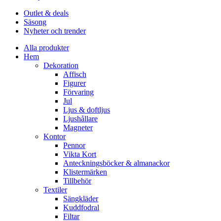
Outlet & deals
Säsong
Nyheter och trender
Alla produkter
Hem
Dekoration
Affisch
Figurer
Förvaring
Jul
Ljus & doftljus
Ljushållare
Magneter
Kontor
Pennor
Vikta Kort
Anteckningsböcker & almanackor
Klistermärken
Tillbehör
Textiler
Sängkläder
Kuddfodral
Filtar