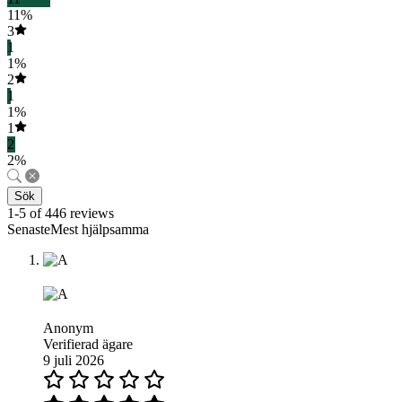
11%
3
1
1%
2
1
1%
1
2
2%
Sök
1-5 of 446 reviews
SenasteMest hjälpsamma
Anonym
Verifierad ägare
9 juli 2026