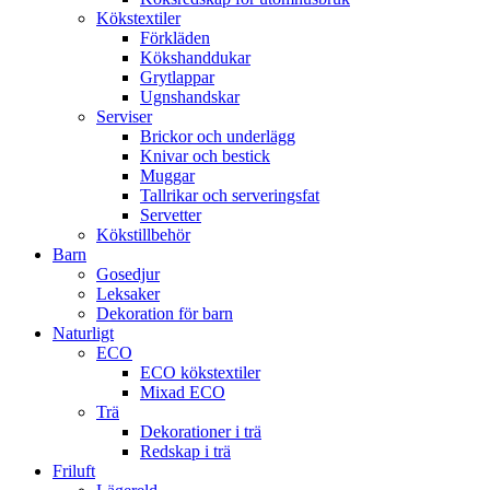
Kökstextiler
Förkläden
Kökshanddukar
Grytlappar
Ugnshandskar
Serviser
Brickor och underlägg
Knivar och bestick
Muggar
Tallrikar och serveringsfat
Servetter
Kökstillbehör
Barn
Gosedjur
Leksaker
Dekoration för barn
Naturligt
ECO
ECO kökstextiler
Mixad ECO
Trä
Dekorationer i trä
Redskap i trä
Friluft