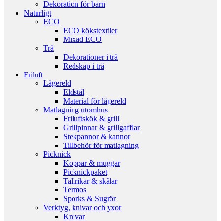
Dekoration för barn
Naturligt
ECO
ECO kökstextiler
Mixad ECO
Trä
Dekorationer i trä
Redskap i trä
Friluft
Lägereld
Eldstål
Material för lägereld
Matlagning utomhus
Friluftskök & grill
Grillpinnar & grillgafflar
Stekpannor & kannor
Tillbehör för matlagning
Picknick
Koppar & muggar
Picknickpaket
Tallrikar & skålar
Termos
Sporks & Sugrör
Verktyg, knivar och yxor
Knivar