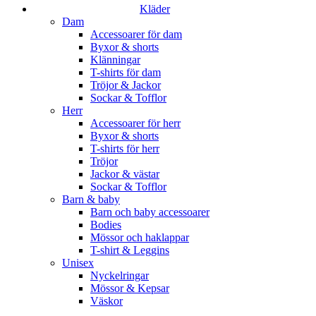
Kläder
Dam
Accessoarer för dam
Byxor & shorts
Klänningar
T-shirts för dam
Tröjor & Jackor
Sockar & Tofflor
Herr
Accessoarer för herr
Byxor & shorts
T-shirts för herr
Tröjor
Jackor & västar
Sockar & Tofflor
Barn & baby
Barn och baby accessoarer
Bodies
Mössor och haklappar
T-shirt & Leggins
Unisex
Nyckelringar
Mössor & Kepsar
Väskor