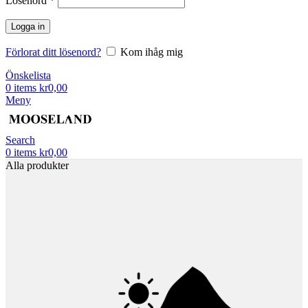
Lösenord
*
Logga in
Förlorat ditt lösenord?
Kom ihåg mig
Önskelista
0
items
kr
0,00
Meny
Search
0
items
kr
0,00
Alla produkter