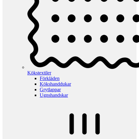
Kökstextiler
Förkläden
Kökshanddukar
Grytlappar
Ugnshandskar