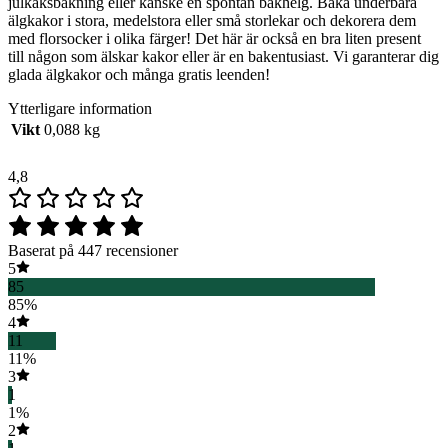
julkaksbakning eller kanske en spontan bakhelg. Baka underbara
älgkakor i stora, medelstora eller små storlekar och dekorera dem
med florsocker i olika färger! Det här är också en bra liten present
till någon som älskar kakor eller är en bakentusiast. Vi garanterar dig
glada älgkakor och många gratis leenden!
Ytterligare information
Vikt
0,088 kg
4,8
Baserat på 447 recensioner
5
85
85%
4
11
11%
3
1
1%
2