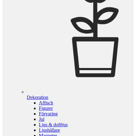
Dekoration
Affisch
Figurer
Förvaring
Jul
Ljus & doftljus
Ljushållare
Magneter