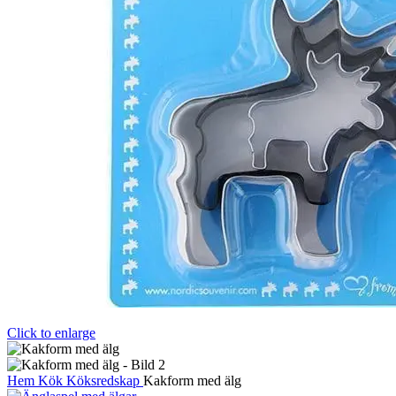
Click to enlarge
Hem
Kök
Köksredskap
Kakform med älg