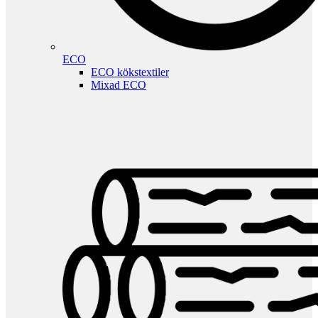
ECO
ECO kökstextiler
Mixad ECO