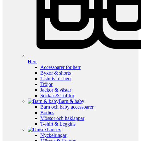
Herr
Accessoarer för herr
Byxor & shorts
T-shirts för herr
Tröjor
Jackor & västar
Sockar & Tofflor
Barn & baby
Barn och baby accessoarer
Bodies
Mössor och haklappar
T-shirt & Leggins
Unisex
Nyckelringar
Mössor & Kepsar