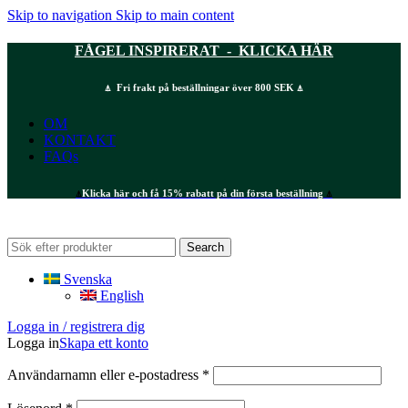
Skip to navigation
Skip to main content
FÅGEL INSPIRERAT - KLICKA HÄR
⍋ Fri frakt på beställningar över 800 SEK ⍋
OM
KONTAKT
FAQs
⍋
Klicka här och få 15% rabatt på din första beställning
⍋
Search
Svenska
English
Logga in / registrera dig
Logga in
Skapa ett konto
Obligatoriskt
Användarnamn eller e-postadress
*
Obligatoriskt