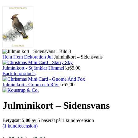
Hem
Hem
Dekoration
Jul
Julminikort – Sidensvans
Julminikort - Stjärnklar Himmel
kr
65,00
Back to products
Julminikort - Gnom och Räv
kr
65,00
Julminikort – Sidensvans
Betygsatt
5.00
av 5 baserat på
1
kundrecension
(
1
kundrecension)