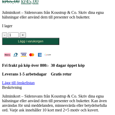
Det
Det
kr
65,00
kr
45,00
ursprungliga
nuvarande
Julminikort – Sidensvans från Koustrup & Co. Skriv dina egna
priset
priset
hälsningar eller använd dem till presenter och buketter.
var:
är:
I lager
kr65,00.
kr45,00.
Julminikort
-
Lägg i varukorgen
Sidensvans
mängd
Fri frakt på köp över 800:-
30 dagar öppet köp
Leverans 1-5 arbetsdagar
Gratis retur
Lägg till önskelistan
Beskrivning
Julminikort – Sidensvans från Koustrup & Co. Skriv dina egna
hälsningar eller använd dem till presenter och buketter. Kan även
användas för små meddelanden, minnesvärda eller betydelsefulla
ord. Varje ask innehåller 10 kort med 2×5 motiv och kuvert.