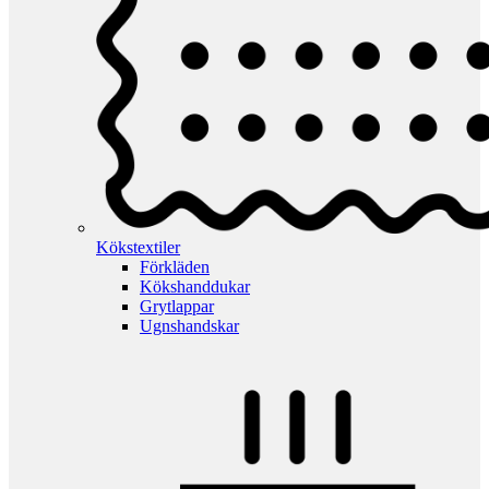
Kökstextiler
Förkläden
Kökshanddukar
Grytlappar
Ugnshandskar