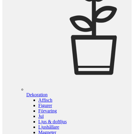
Dekoration
Affisch
Figurer
Förvaring
Jul
Ljus & doftljus
Ljushållare
Magneter