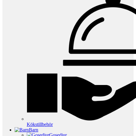
Kökstillbehör
Barn
Gosedjur