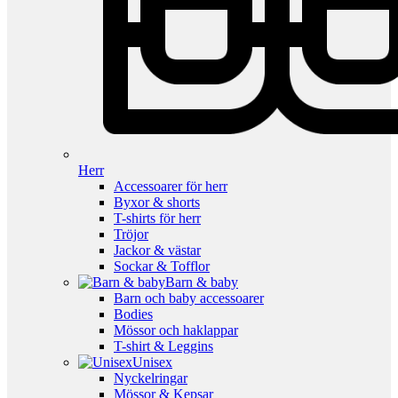
Herr
Accessoarer för herr
Byxor & shorts
T-shirts för herr
Tröjor
Jackor & västar
Sockar & Tofflor
Barn & baby
Barn och baby accessoarer
Bodies
Mössor och haklappar
T-shirt & Leggins
Unisex
Nyckelringar
Mössor & Kepsar