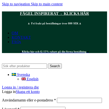
Skip to navigation
Skip to main content
FÅGEL INSPIRERAT - KLICKA HÄR
⍋ Fri frakt på beställningar över 800 SEK ⍋
OM
KONTAKT
FAQs
⍋
Klicka här och få 15% rabatt på din första beställning
⍋
Search
Svenska
English
Logga in / registrera dig
Logga in
Skapa ett konto
Obligatoriskt
Användarnamn eller e-postadress
*
Obligatoriskt