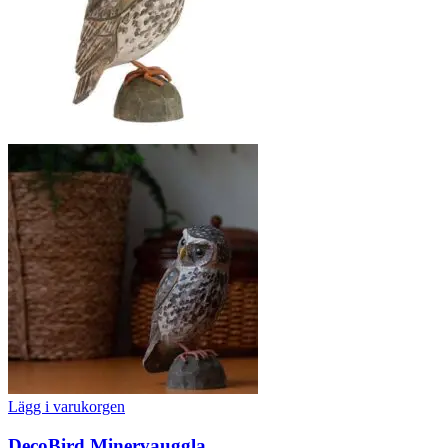
Lägg i varukorgen
DecoBird Minervauggla