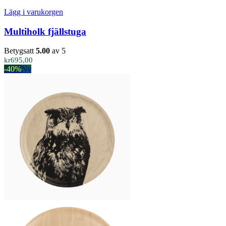
Lägg i varukorgen
Multiholk fjällstuga
Betygsatt
5.00
av 5
kr
695,00
-40%
Ny