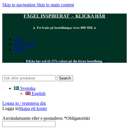
Skip to navigation
Skip to main content
FÅGEL INSPIRERAT - KLICKA HÄR
⍋ Fri frakt på beställningar över 800 SEK ⍋
OM
KONTAKT
FAQs
⍋
Klicka här och få 15% rabatt på din första beställning
⍋
Search
Svenska
English
Logga in / registrera dig
Logga in
Skapa ett konto
Användarnamn eller e-postadress
*
Obligatoriskt