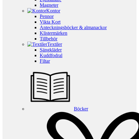
Magneter
Kontor
Pennor
Vikta Kort
Anteckningsböcker & almanackor
Klistermärken
Tillbehör
Textiler
Sängkläder
Kuddfodral
Filtar
Böcker