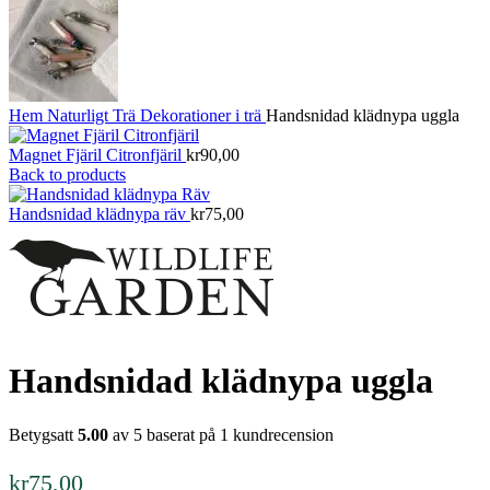
Hem
Naturligt
Trä
Dekorationer i trä
Handsnidad klädnypa uggla
Magnet Fjäril Citronfjäril
kr
90,00
Back to products
Handsnidad klädnypa räv
kr
75,00
Handsnidad klädnypa uggla
Betygsatt
5.00
av 5 baserat på
1
kundrecension
kr
75,00