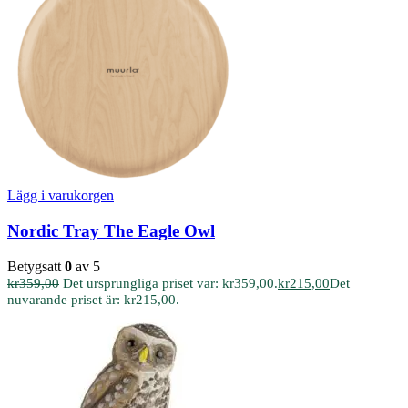
Lägg i varukorgen
Nordic Tray The Eagle Owl
Betygsatt
0
av 5
kr
359,00
Det ursprungliga priset var: kr359,00.
kr
215,00
Det
nuvarande priset är: kr215,00.