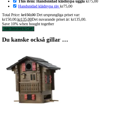
This item: Handsnidad klädnypa uggla
kr
75,00
Handsnidad klädnypa räv
kr
75,00
Total Price:
kr
150,00
Det ursprungliga priset var:
kr150,00.
kr
135,00
Det nuvarande priset är: kr135,00.
Save 10% when bought together
Add Selected to Cart
Du kanske också gillar …