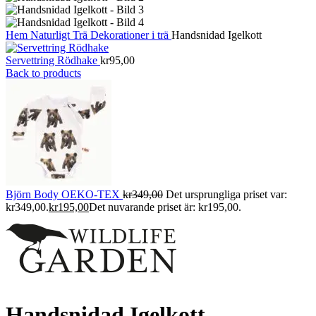
Hem
Naturligt
Trä
Dekorationer i trä
Handsnidad Igelkott
Servettring Rödhake
kr
95,00
Back to products
Björn Body OEKO-TEX
kr
349,00
Det ursprungliga priset var:
kr349,00.
kr
195,00
Det nuvarande priset är: kr195,00.
Handsnidad Igelkott