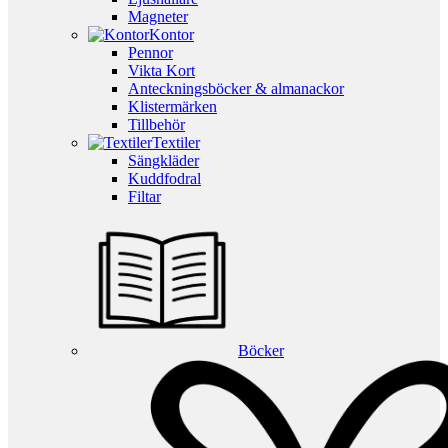
Magneter
Kontor
Pennor
Vikta Kort
Anteckningsböcker & almanackor
Klistermärken
Tillbehör
Textiler
Sängkläder
Kuddfodral
Filtar
Böcker