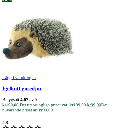
Lägg i varukorgen
Igelkott gosedjur
Betygsatt
4.67
av 5
kr
199,00
Det ursprungliga priset var: kr199,00.
kr
99,00
Det
nuvarande priset är: kr99,00.
4,8