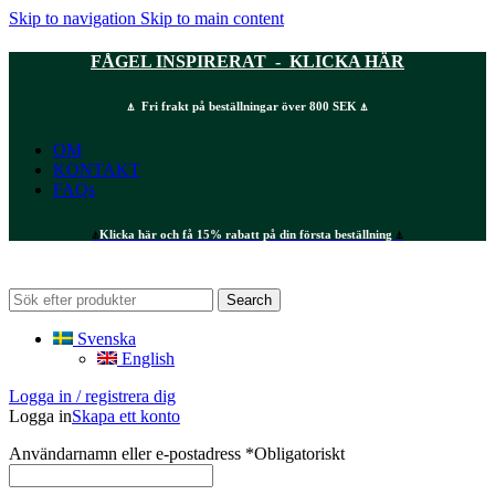
Skip to navigation
Skip to main content
FÅGEL INSPIRERAT - KLICKA HÄR
⍋ Fri frakt på beställningar över 800 SEK ⍋
OM
KONTAKT
FAQs
⍋
Klicka här och få 15% rabatt på din första beställning
⍋
Search
Svenska
English
Logga in / registrera dig
Logga in
Skapa ett konto
Användarnamn eller e-postadress
*
Obligatoriskt