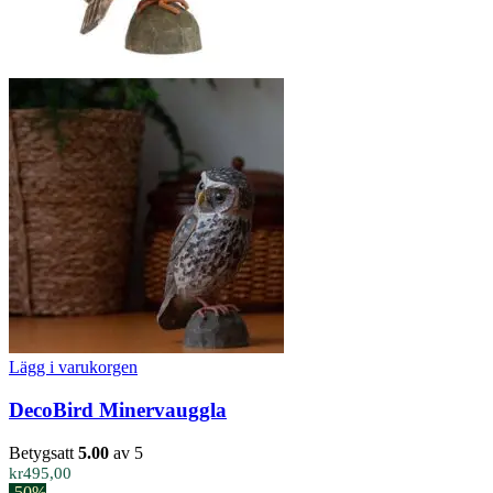
Lägg i varukorgen
DecoBird Minervauggla
Betygsatt
5.00
av 5
kr
495,00
-50%