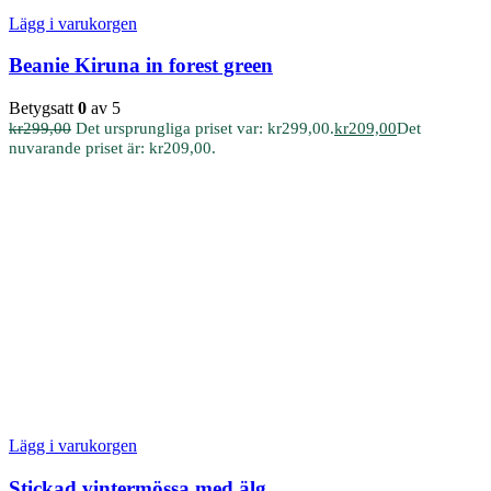
Lägg i varukorgen
Beanie Kiruna in forest green
Betygsatt
0
av 5
kr
299,00
Det ursprungliga priset var: kr299,00.
kr
209,00
Det
nuvarande priset är: kr209,00.
Lägg i varukorgen
Stickad vintermössa med älg