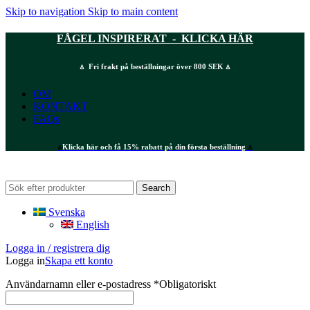
Skip to navigation
Skip to main content
FÅGEL INSPIRERAT - KLICKA HÄR
⍋ Fri frakt på beställningar över 800 SEK ⍋
OM
KONTAKT
FAQs
⍋
Klicka här och få 15% rabatt på din första beställning
⍋
Search
Svenska
English
Logga in / registrera dig
Logga in
Skapa ett konto
Användarnamn eller e-postadress
*
Obligatoriskt