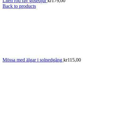
Liten röd räv gosedjur
kr
179,00
Back to products
Mössa med älgar i solnedgång
kr
115,00