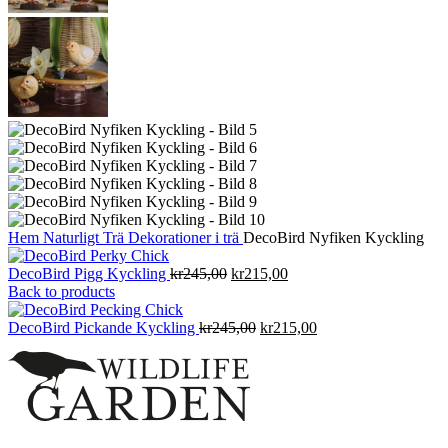
Hem
Naturligt
Trä
Dekorationer i trä
DecoBird Nyfiken Kyckling
Det
Det
DecoBird Pigg Kyckling
kr
245,00
kr
215,00
ursprungliga
nuvarande
Back to products
priset
priset
var:
Det
är:
Det
DecoBird Pickande Kyckling
kr
245,00
kr
215,00
kr245,00.
ursprungliga
kr215,00.
nuvarande
priset
priset
var:
är:
kr245,00.
kr215,00.