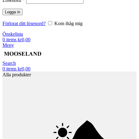
Lösenord
*
Logga in
Förlorat ditt lösenord?
Kom ihåg mig
Önskelista
0
items
kr
0,00
Meny
Search
0
items
kr
0,00
Alla produkter