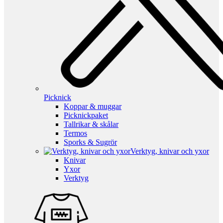
Picknick
Koppar & muggar
Picknickpaket
Tallrikar & skålar
Termos
Sporks & Sugrör
Verktyg, knivar och yxor
Knivar
Yxor
Verktyg