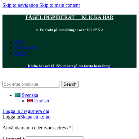
Skip to navigation
Skip to main content
FÅGEL INSPIRERAT - KLICKA HÄR
⍋ Fri frakt på beställningar över 800 SEK ⍋
OM
KONTAKT
FAQs
⍋
Klicka här och få 15% rabatt på din första beställning
⍋
Search
Svenska
English
Logga in / registrera dig
Logga in
Skapa ett konto
Obligatoriskt
Användarnamn eller e-postadress
*
Obligatoriskt