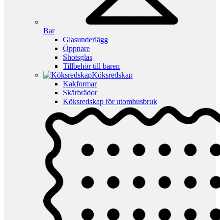
Bar
Glasunderlägg
Öppnare
Shotsglas
Tillbehör till baren
Köksredskap
Kakformar
Skärbrädor
Köksredskap för utomhusbruk