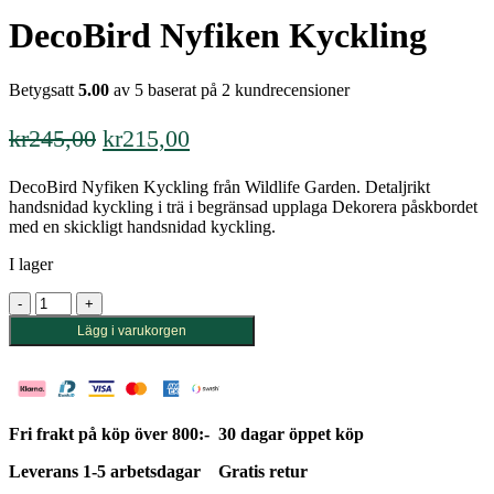
DecoBird Nyfiken Kyckling
Betygsatt
5.00
av 5 baserat på
2
kundrecensioner
Det
Det
kr
245,00
kr
215,00
ursprungliga
nuvarande
DecoBird Nyfiken Kyckling från Wildlife Garden. Detaljrikt
priset
priset
handsnidad kyckling i trä i begränsad upplaga Dekorera påskbordet
var:
är:
med en skickligt handsnidad kyckling.
kr245,00.
kr215,00.
I lager
DecoBird
Nyfiken
Lägg i varukorgen
Kyckling
mängd
Fri frakt på köp över 800:-
30 dagar öppet köp
Leverans 1-5 arbetsdagar
Gratis retur