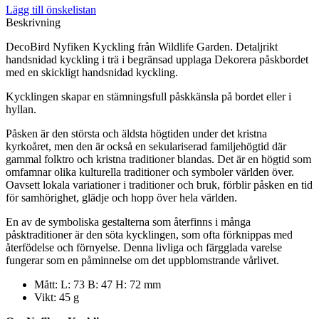
Lägg till önskelistan
Beskrivning
DecoBird Nyfiken Kyckling från Wildlife Garden. Detaljrikt
handsnidad kyckling i trä i begränsad upplaga Dekorera påskbordet
med en skickligt handsnidad kyckling.
Kycklingen skapar en stämningsfull påskkänsla på bordet eller i
hyllan.
Påsken är den största och äldsta högtiden under det kristna
kyrkoåret, men den är också en sekulariserad familjehögtid där
gammal folktro och kristna traditioner blandas. Det är en högtid som
omfamnar olika kulturella traditioner och symboler världen över.
Oavsett lokala variationer i traditioner och bruk, förblir påsken en tid
för samhörighet, glädje och hopp över hela världen.
En av de symboliska gestalterna som återfinns i många
påsktraditioner är den söta kycklingen, som ofta förknippas med
återfödelse och förnyelse. Denna livliga och färgglada varelse
fungerar som en påminnelse om det uppblomstrande vårlivet.
Mått:
L: 73 B: 47 H: 72 mm
Vikt:
45 g