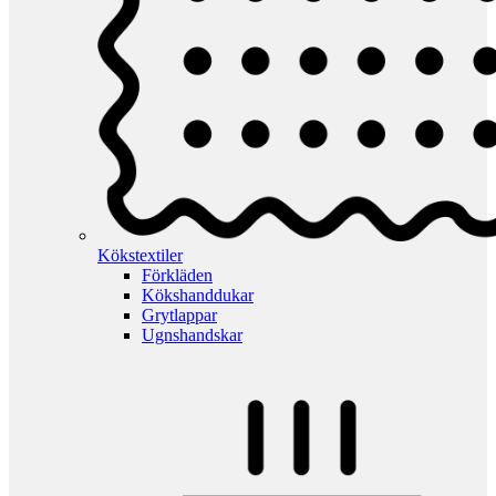
Kökstextiler
Förkläden
Kökshanddukar
Grytlappar
Ugnshandskar