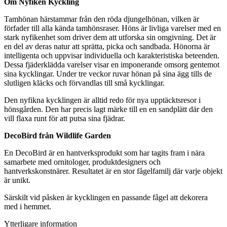
Om Nyfiken Kyckling
Tamhönan härstammar från den röda djungelhönan, vilken är
förfader till alla kända tamhönsraser. Höns är livliga varelser med en
stark nyfikenhet som driver dem att utforska sin omgivning. Det är
en del av deras natur att sprätta, picka och sandbada. Hönorna är
intelligenta och uppvisar individuella och karakteristiska beteenden.
Dessa fjäderklädda varelser visar en imponerande omsorg gentemot
sina kycklingar. Under tre veckor ruvar hönan på sina ägg tills de
slutligen kläcks och förvandlas till små kycklingar.
Den nyfikna kycklingen är alltid redo för nya upptäcktsresor i
hönsgården. Den har precis lagt märke till en en sandplätt där den
vill flaxa runt för att putsa sina fjädrar.
DecoBird från Wildlife Garden
En DecoBird är en hantverksprodukt som har tagits fram i nära
samarbete med ornitologer, produktdesigners och
hantverkskonstnärer. Resultatet är en stor fågelfamilj där varje objekt
är unikt.
Särskilt vid påsken är kycklingen en passande fågel att dekorera
med i hemmet.
Ytterligare information