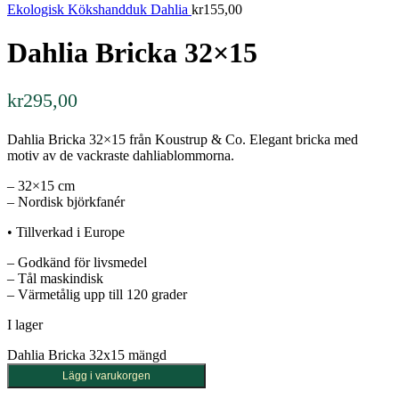
Ekologisk Kökshandduk Dahlia
kr
155,00
Dahlia Bricka 32×15
kr
295,00
Dahlia Bricka 32×15 från Koustrup & Co. Elegant bricka med
motiv av de vackraste dahliablommorna.
– 32×15 cm
– Nordisk björkfanér
• Tillverkad i Europe
– Godkänd för livsmedel
– Tål maskindisk
– Värmetålig upp till 120 grader
I lager
Dahlia Bricka 32x15 mängd
Lägg i varukorgen