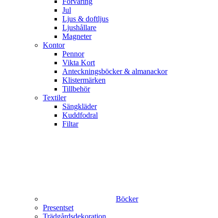
Förvaring
Jul
Ljus & doftljus
Ljushållare
Magneter
Kontor
Pennor
Vikta Kort
Anteckningsböcker & almanackor
Klistermärken
Tillbehör
Textiler
Sängkläder
Kuddfodral
Filtar
Böcker
Presentset
Trädgårdsdekoration