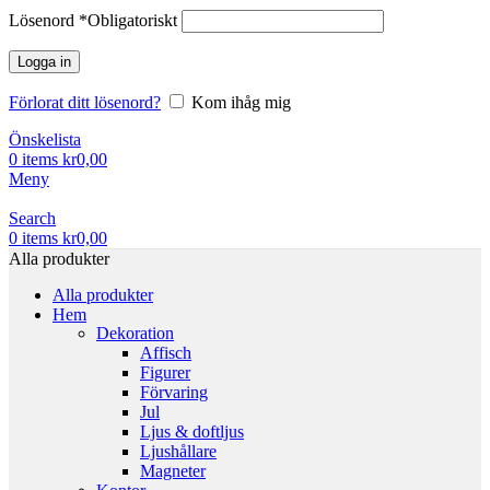
Lösenord
*
Obligatoriskt
Logga in
Förlorat ditt lösenord?
Kom ihåg mig
Önskelista
0
items
kr
0,00
Meny
Search
0
items
kr
0,00
Alla produkter
Alla produkter
Hem
Dekoration
Affisch
Figurer
Förvaring
Jul
Ljus & doftljus
Ljushållare
Magneter