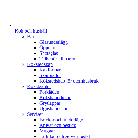
Kök och hushåll
Bar
Glasunderlägg
Öppnare
Shotsglas
Tillbehör till baren
Köksredskap
Kakformar
Skärbrädor
Köksredskap för utomhusbruk
Kökstextiler
Förkläden
Kökshanddukar
Grytlappar
Ugnshandskar
Serviser
Brickor och underlägg
Knivar och bestick
Muggar
Tallrikar och serveringsfat