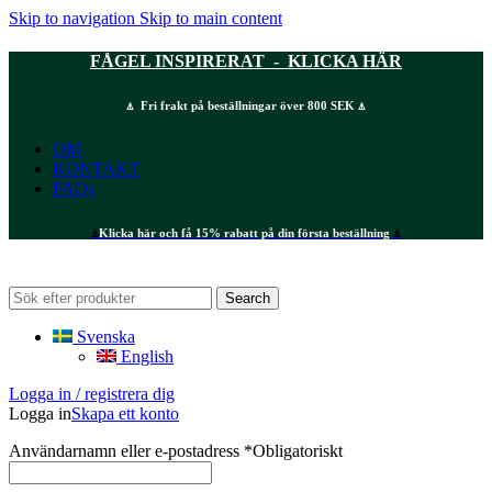
Skip to navigation
Skip to main content
FÅGEL INSPIRERAT - KLICKA HÄR
⍋ Fri frakt på beställningar över 800 SEK ⍋
OM
KONTAKT
FAQs
⍋
Klicka här och få 15% rabatt på din första beställning
⍋
Search
Svenska
English
Logga in / registrera dig
Logga in
Skapa ett konto
Användarnamn eller e-postadress
*
Obligatoriskt