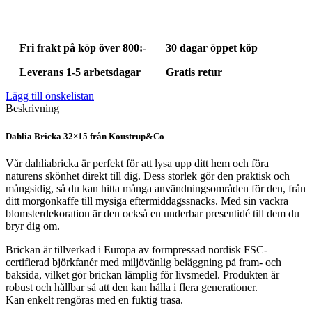
Fri frakt på köp över 800:-
30 dagar öppet köp
Leverans 1-5 arbetsdagar
Gratis retur
Lägg till önskelistan
Beskrivning
Dahlia Bricka 32×15 från Koustrup&Co
Vår dahliabricka är perfekt för att lysa upp ditt hem och föra
naturens skönhet direkt till dig. Dess storlek gör den praktisk och
mångsidig, så du kan hitta många användningsområden för den, från
ditt morgonkaffe till mysiga eftermiddagssnacks. Med sin vackra
blomsterdekoration är den också en underbar presentidé till dem du
bryr dig om.
Brickan är tillverkad i Europa av formpressad nordisk FSC-
certifierad björkfanér med miljövänlig beläggning på fram- och
baksida, vilket gör brickan lämplig för livsmedel. Produkten är
robust och hållbar så att den kan hålla i flera generationer.
Kan enkelt rengöras med en fuktig trasa.