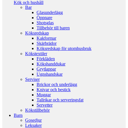
Kök och hushåll
Bar
Glasunderlägg
Öppnare
Shotsglas
Tillbehör till baren
Köksredskap
Kakformar
Skärbrädor
Köksredskap för utomhusbruk
Kökstextiler
Förkläden
Kökshanddukar
Grytlappar
Ugnshandskar
Serviser
Brickor och underlägg
Knivar och bestick
Muggar
Tallrikar och serveringsfat
Servetter
Kökstillbehör
Barn
Gosedjur
Leksaker