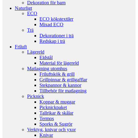
Dekoration för barn
Naturligt
ECO
ECO kökstextiler
Mixad ECO
Trä
Dekorationer i trä
Redskap i trä
Friluft
Lägereld
Eldstål
Material för lägereld
Matlagning utomhus
Friluftskök & grill
Grillpinnar & grillgafflar
Stekpannor & kannor
Tillbehör för matlagning
Picknick
Koppar & muggar
Picknickpaket
Tallrikar & skålar
Termos
Sporks & Sugrör
Verktyg, knivar och yxor
Knivar