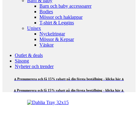
Barn & baby
Barn och baby accessoarer
Bodies
Mössor och haklappar
T-shirt & Leggins
Unisex
Nyckelringar
Mössor & Kepsar
Väskor
Outlet & deals
Säsong
Nyheter och trender
⍋ Prenumerera och få 15% rabatt på din första beställning - klicka här ⍋
⍋ Prenumerera och få 15% rabatt på din första beställning - klicka här ⍋