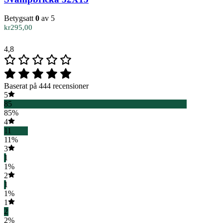
Betygsatt
0
av 5
kr
295,00
4,8
Baserat på 444 recensioner
5
85
85%
4
11
11%
3
1
1%
2
1
1%
1
2
2%