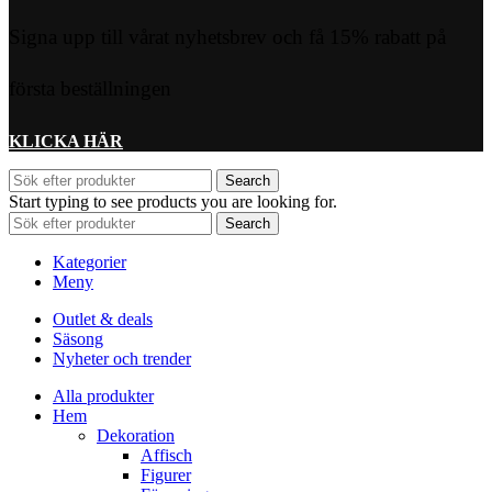
Signa upp till vårat nyhetsbrev och få 15% rabatt på
första beställningen
KLICKA HÄR
Search
Start typing to see products you are looking for.
Search
Kategorier
Meny
Outlet & deals
Säsong
Nyheter och trender
Alla produkter
Hem
Dekoration
Affisch
Figurer