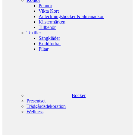
Kontor
Pennor
Vikta Kort
Anteckningsböcker & almanackor
Klistermärken
Tillbehör
Textiler
Sängkläder
Kuddfodral
Filtar
Böcker
Presentset
Trädgårdsdekoration
Wellness