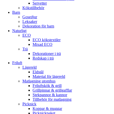
Servetter
Kökstillbehör
Barn
Gosedjur
Leksaker
Dekoration för barn
Naturligt
ECO
ECO kökstextiler
Mixad ECO
Trä
Dekorationer i trä
Redskap i trä
Friluft
Lägereld
Eldstål
Material för lägereld
Matlagning utomhus
Friluftskök & grill
Grillpinnar & grillgafflar
Stekpannor & kannor
Tillbehör för matlagning
Picknick
Koppar & muggar
Picknickpaket