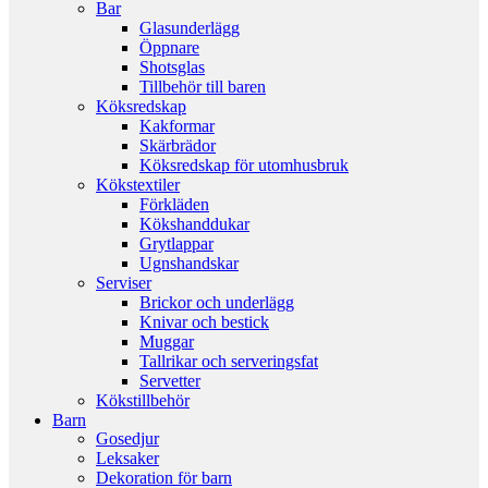
Bar
Glasunderlägg
Öppnare
Shotsglas
Tillbehör till baren
Köksredskap
Kakformar
Skärbrädor
Köksredskap för utomhusbruk
Kökstextiler
Förkläden
Kökshanddukar
Grytlappar
Ugnshandskar
Serviser
Brickor och underlägg
Knivar och bestick
Muggar
Tallrikar och serveringsfat
Servetter
Kökstillbehör
Barn
Gosedjur
Leksaker
Dekoration för barn