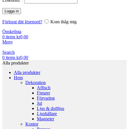
Lösenord
*
Logga in
Förlorat ditt lösenord?
Kom ihåg mig
Önskelista
0
items
kr
0,00
Meny
Search
0
items
kr
0,00
Alla produkter
Alla produkter
Hem
Dekoration
Affisch
Figurer
Förvaring
Jul
Ljus & doftljus
Ljushållare
Magneter
Kontor