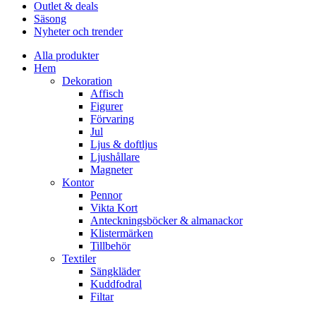
Outlet & deals
Säsong
Nyheter och trender
Alla produkter
Hem
Dekoration
Affisch
Figurer
Förvaring
Jul
Ljus & doftljus
Ljushållare
Magneter
Kontor
Pennor
Vikta Kort
Anteckningsböcker & almanackor
Klistermärken
Tillbehör
Textiler
Sängkläder
Kuddfodral
Filtar