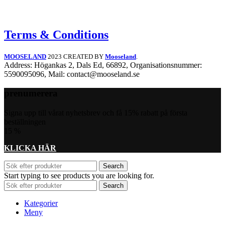
Terms & Conditions
MOOSELAND
2023 CREATED BY
Mooseland
.
Address: Högankas 2, Dals Ed, 66892, Organisationsnummer:
5590095096, Mail: contact@mooseland.se
prenumerera
Signa upp till vårat nyhetsbrev och få 15% rabatt på första
beställningen
15
%
KLICKA HÄR
Search
Start typing to see products you are looking for.
Search
Kategorier
Meny