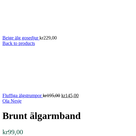
Beige älg gosedjur
kr
229,00
Back to products
Det
Det
Fluffiga älgstrumpor
kr
195,00
kr
145,00
ursprungliga
nuvarande
Ola Nesje
priset
priset
var:
är:
Brunt älgarmband
kr195,00.
kr145,00.
kr
99,00