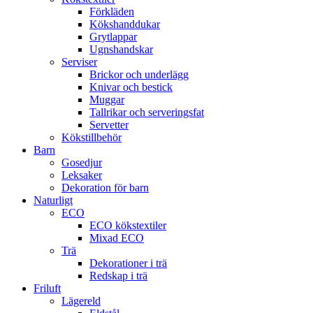
Förkläden
Kökshanddukar
Grytlappar
Ugnshandskar
Serviser
Brickor och underlägg
Knivar och bestick
Muggar
Tallrikar och serveringsfat
Servetter
Kökstillbehör
Barn
Gosedjur
Leksaker
Dekoration för barn
Naturligt
ECO
ECO kökstextiler
Mixad ECO
Trä
Dekorationer i trä
Redskap i trä
Friluft
Lägereld