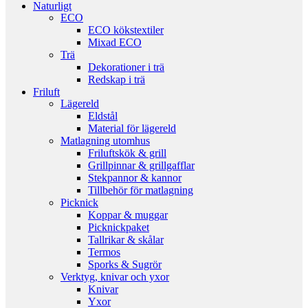
Naturligt
ECO
ECO kökstextiler
Mixad ECO
Trä
Dekorationer i trä
Redskap i trä
Friluft
Lägereld
Eldstål
Material för lägereld
Matlagning utomhus
Friluftskök & grill
Grillpinnar & grillgafflar
Stekpannor & kannor
Tillbehör för matlagning
Picknick
Koppar & muggar
Picknickpaket
Tallrikar & skålar
Termos
Sporks & Sugrör
Verktyg, knivar och yxor
Knivar
Yxor