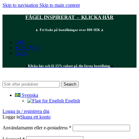
Skip to navigation
Skip to main content
FÅGEL INSPIRERAT - KLICKA HÄR
⍋ Fri frakt på beställningar över 800 SEK ⍋
OM
KONTAKT
FAQs
⍋
Klicka här och få 15% rabatt på din första beställning
⍋
Search
Svenska
English
Logga in / registrera dig
Logga in
Skapa ett konto
Obligatoriskt
Användarnamn eller e-postadress
*
Obligatoriskt