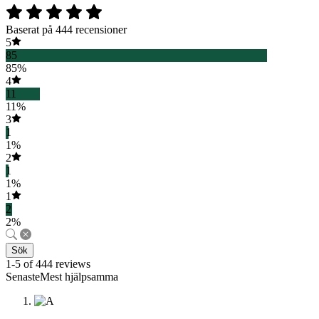
Baserat på 444 recensioner
5
85
85%
4
11
11%
3
1
1%
2
1
1%
1
2
2%
Sök
1-5 of 444 reviews
SenasteMest hjälpsamma