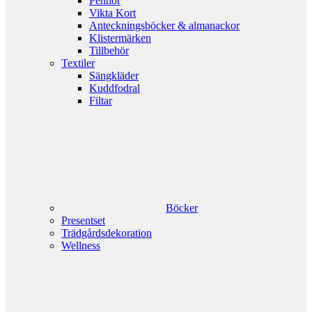
Pennor
Vikta Kort
Anteckningsböcker & almanackor
Klistermärken
Tillbehör
Textiler
Sängkläder
Kuddfodral
Filtar
Böcker
Presentset
Trädgårdsdekoration
Wellness