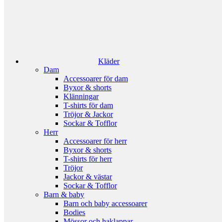
Kläder
Dam
Accessoarer för dam
Byxor & shorts
Klänningar
T-shirts för dam
Tröjor & Jackor
Sockar & Tofflor
Herr
Accessoarer för herr
Byxor & shorts
T-shirts för herr
Tröjor
Jackor & västar
Sockar & Tofflor
Barn & baby
Barn och baby accessoarer
Bodies
Mössor och haklappar