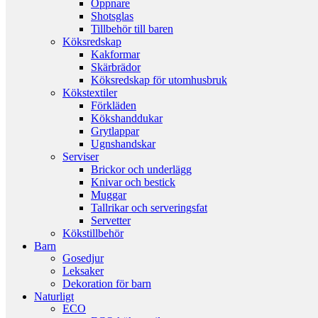
Öppnare
Shotsglas
Tillbehör till baren
Köksredskap
Kakformar
Skärbrädor
Köksredskap för utomhusbruk
Kökstextiler
Förkläden
Kökshanddukar
Grytlappar
Ugnshandskar
Serviser
Brickor och underlägg
Knivar och bestick
Muggar
Tallrikar och serveringsfat
Servetter
Kökstillbehör
Barn
Gosedjur
Leksaker
Dekoration för barn
Naturligt
ECO