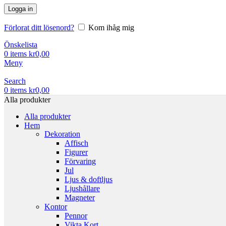
Logga in
Förlorat ditt lösenord?
Kom ihåg mig
Önskelista
0
items
kr
0,00
Meny
Search
0
items
kr
0,00
Alla produkter
Alla produkter
Hem
Dekoration
Affisch
Figurer
Förvaring
Jul
Ljus & doftljus
Ljushållare
Magneter
Kontor
Pennor
Vikta Kort