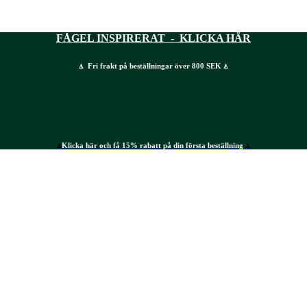
FÅGEL INSPIRERAT - KLICKA HÄR
⍋ Fri frakt på beställningar över 800 SEK ⍋
⍋
Klicka här och få 15% rabatt på din första beställning
⍋