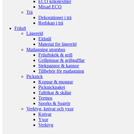
ECO kökstextiler
Mixad ECO
Trä
Dekorationer i trä
Redskap i trä
Friluft
Lägereld
Eldstål
Material för lägereld
Matlagning utomhus
Friluftskök & grill
Grillpinnar & grillgafflar
Stekpannor & kannor
Tillbehör för matlagning
Picknick
Koppar & muggar
Picknickpaket
Tallrikar & skålar
Termos
Sporks & Sugrör
Verktyg, knivar och yxor
Knivar
Yxor
Verktyg