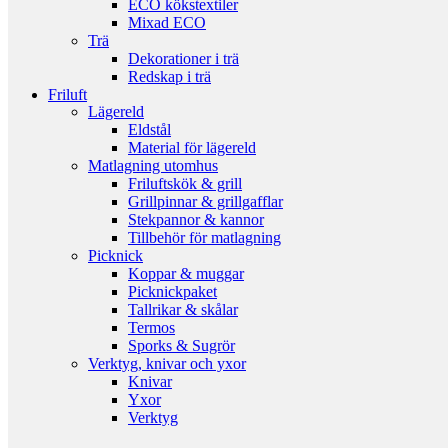
ECO kökstextiler
Mixad ECO
Trä
Dekorationer i trä
Redskap i trä
Friluft
Lägereld
Eldstål
Material för lägereld
Matlagning utomhus
Friluftskök & grill
Grillpinnar & grillgafflar
Stekpannor & kannor
Tillbehör för matlagning
Picknick
Koppar & muggar
Picknickpaket
Tallrikar & skålar
Termos
Sporks & Sugrör
Verktyg, knivar och yxor
Knivar
Yxor
Verktyg