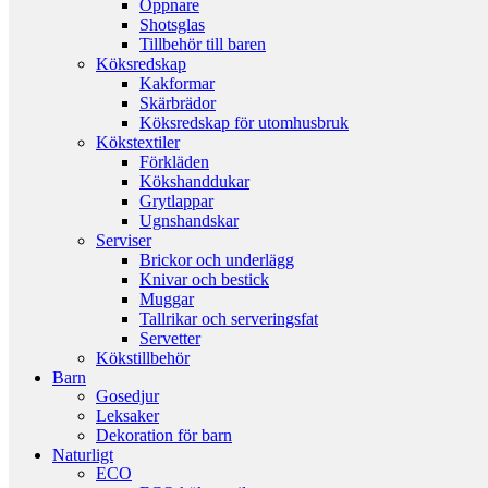
Öppnare
Shotsglas
Tillbehör till baren
Köksredskap
Kakformar
Skärbrädor
Köksredskap för utomhusbruk
Kökstextiler
Förkläden
Kökshanddukar
Grytlappar
Ugnshandskar
Serviser
Brickor och underlägg
Knivar och bestick
Muggar
Tallrikar och serveringsfat
Servetter
Kökstillbehör
Barn
Gosedjur
Leksaker
Dekoration för barn
Naturligt
ECO