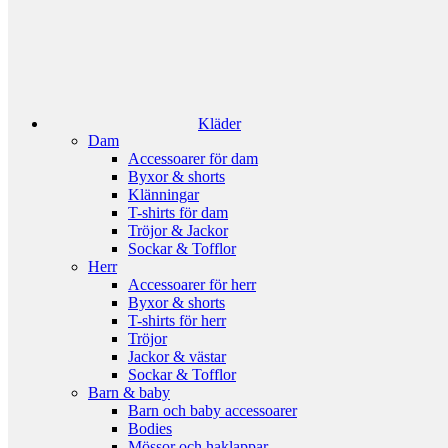
Kläder
Dam
Accessoarer för dam
Byxor & shorts
Klänningar
T-shirts för dam
Tröjor & Jackor
Sockar & Tofflor
Herr
Accessoarer för herr
Byxor & shorts
T-shirts för herr
Tröjor
Jackor & västar
Sockar & Tofflor
Barn & baby
Barn och baby accessoarer
Bodies
Mössor och haklappar