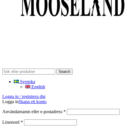
Search
Svenska
English
Logga in / registrera dig
Logga in
Skapa ett konto
Obligatoriskt
Användarnamn eller e-postadress
*
Obligatoriskt
Lösenord
*