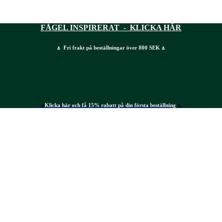
FÅGEL INSPIRERAT - KLICKA HÄR
⍋ Fri frakt på beställningar över 800 SEK ⍋
⍋
Klicka här och få 15% rabatt på din första beställning
⍋