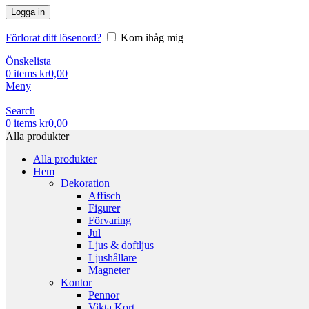
Logga in
Förlorat ditt lösenord?
Kom ihåg mig
Önskelista
0
items
kr
0,00
Meny
Search
0
items
kr
0,00
Alla produkter
Alla produkter
Hem
Dekoration
Affisch
Figurer
Förvaring
Jul
Ljus & doftljus
Ljushållare
Magneter
Kontor
Pennor
Vikta Kort