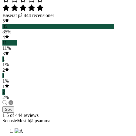
Baserat på 444 recensioner
5
85
85%
4
11
11%
3
1
1%
2
1
1%
1
2
2%
Sök
1-5 of 444 reviews
SenasteMest hjälpsamma