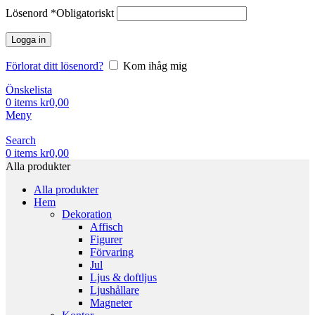
Lösenord
*
Obligatoriskt
Logga in
Förlorat ditt lösenord?
Kom ihåg mig
Önskelista
0
items
kr
0,00
Meny
Search
0
items
kr
0,00
Alla produkter
Alla produkter
Hem
Dekoration
Affisch
Figurer
Förvaring
Jul
Ljus & doftljus
Ljushållare
Magneter