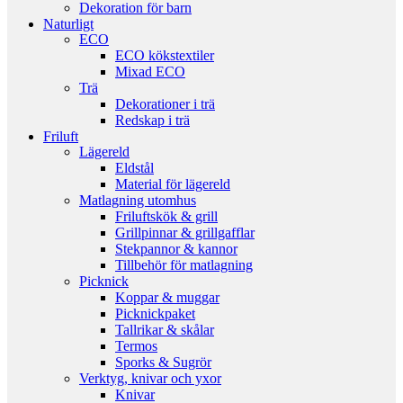
Dekoration för barn
Naturligt
ECO
ECO kökstextiler
Mixad ECO
Trä
Dekorationer i trä
Redskap i trä
Friluft
Lägereld
Eldstål
Material för lägereld
Matlagning utomhus
Friluftskök & grill
Grillpinnar & grillgafflar
Stekpannor & kannor
Tillbehör för matlagning
Picknick
Koppar & muggar
Picknickpaket
Tallrikar & skålar
Termos
Sporks & Sugrör
Verktyg, knivar och yxor
Knivar