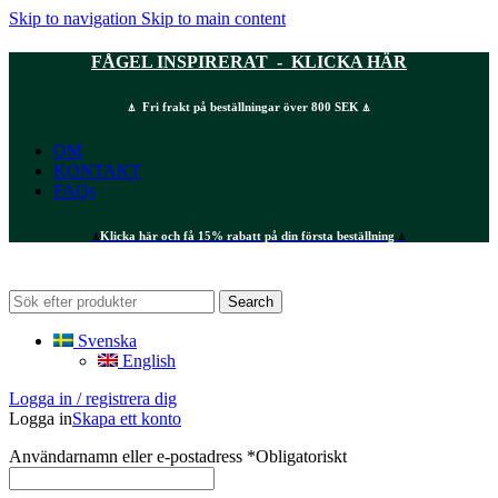
Skip to navigation
Skip to main content
FÅGEL INSPIRERAT - KLICKA HÄR
⍋ Fri frakt på beställningar över 800 SEK ⍋
OM
KONTAKT
FAQs
⍋
Klicka här och få 15% rabatt på din första beställning
⍋
Search
Svenska
English
Logga in / registrera dig
Logga in
Skapa ett konto
Användarnamn eller e-postadress
*
Obligatoriskt