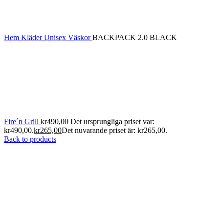
Hem
Kläder
Unisex
Väskor
BACKPACK 2.0 BLACK
Fire´n Grill
kr
490,00
Det ursprungliga priset var:
kr490,00.
kr
265,00
Det nuvarande priset är: kr265,00.
Back to products