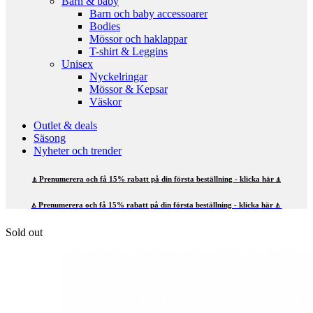
Barn & baby
Barn och baby accessoarer
Bodies
Mössor och haklappar
T-shirt & Leggins
Unisex
Nyckelringar
Mössor & Kepsar
Väskor
Outlet & deals
Säsong
Nyheter och trender
⍋ Prenumerera och få 15% rabatt på din första beställning - klicka här ⍋
⍋ Prenumerera och få 15% rabatt på din första beställning - klicka här ⍋
Sold out