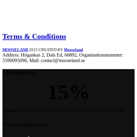
Terms & Conditions
MOOSELAND
2023 CREATED BY
Mooseland
.
Address: Högankas 2, Dals Ed, 66892, Organisationsnummer:
5590095096, Mail: contact@mooseland.se
prenumerera
15
%
Signa upp till vårat nyhetsbrev och få 15% rabatt på
första beställningen