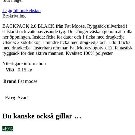
Slut i lager
Lägg till önskelistan
Beskrivning
BACKPACK 2.0 BLACK från Fat Moose. Ryggsäck tillverkad i
slitstarkt och vattenavvisande tyg. Du stänger väskan genom att rulla
ner öppningen. Insida: ficka för dator och 1 ficka med dragkedja.
Utsida: 2 sidofickor, 1 mindre ficka med dragkedja och 1 dold ficka
med dragkedja. Justerbara remmar. Fat Moose-logotyp. En fantastisk
ryggsäck för den aktiva mannen. Kvalitet: 100% polyester
Ytterligare information
Vikt
0,15 kg
Brand
Fat moose
Färg
Svart
Du kanske också gillar …
-49%