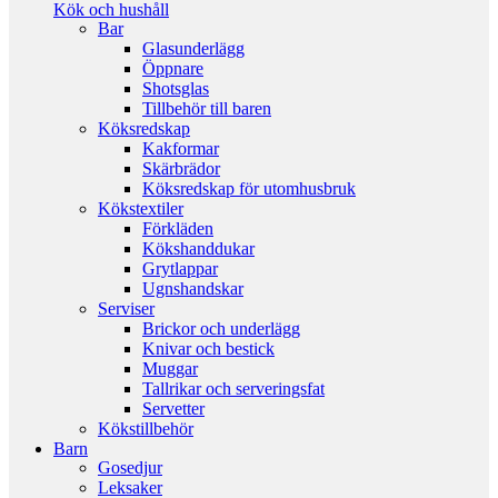
Kök och hushåll
Bar
Glasunderlägg
Öppnare
Shotsglas
Tillbehör till baren
Köksredskap
Kakformar
Skärbrädor
Köksredskap för utomhusbruk
Kökstextiler
Förkläden
Kökshanddukar
Grytlappar
Ugnshandskar
Serviser
Brickor och underlägg
Knivar och bestick
Muggar
Tallrikar och serveringsfat
Servetter
Kökstillbehör
Barn
Gosedjur
Leksaker