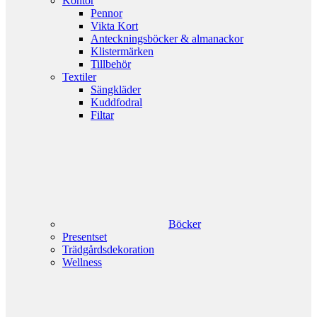
Kontor
Pennor
Vikta Kort
Anteckningsböcker & almanackor
Klistermärken
Tillbehör
Textiler
Sängkläder
Kuddfodral
Filtar
Böcker
Presentset
Trädgårdsdekoration
Wellness