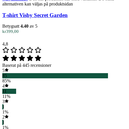
alternativen kan väljas på produktsidan
T-shirt Visby Secret Garden
Betygsatt
4.40
av 5
kr
399,00
4,8
Baserat på 445 recensioner
5
85
85%
4
11
11%
3
1
1%
2
1
1%