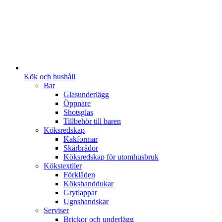
Kök och hushåll
Bar
Glasunderlägg
Öppnare
Shotsglas
Tillbehör till baren
Köksredskap
Kakformar
Skärbrädor
Köksredskap för utomhusbruk
Kökstextiler
Förkläden
Kökshanddukar
Grytlappar
Ugnshandskar
Serviser
Brickor och underlägg