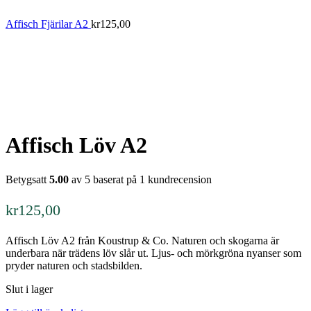
Affisch Fjärilar A2
kr
125,00
Affisch Löv A2
Betygsatt
5.00
av 5 baserat på
1
kundrecension
kr
125,00
Affisch Löv A2 från Koustrup & Co. Naturen och skogarna är
underbara när trädens löv slår ut. Ljus- och mörkgröna nyanser som
pryder naturen och stadsbilden.
Slut i lager