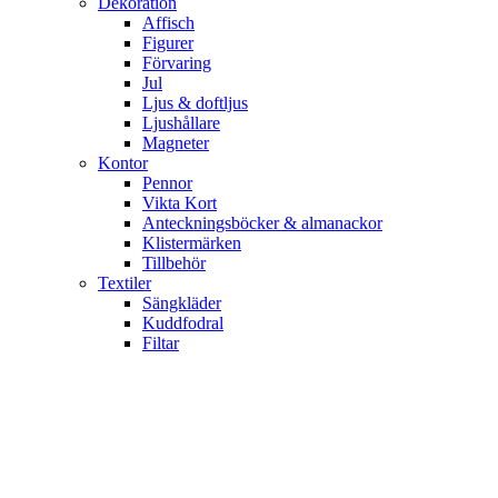
Dekoration
Affisch
Figurer
Förvaring
Jul
Ljus & doftljus
Ljushållare
Magneter
Kontor
Pennor
Vikta Kort
Anteckningsböcker & almanackor
Klistermärken
Tillbehör
Textiler
Sängkläder
Kuddfodral
Filtar