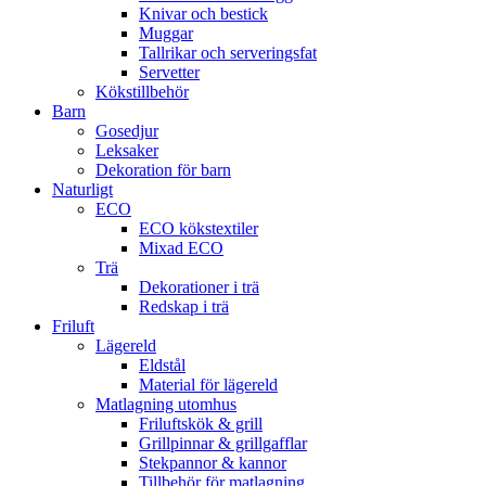
Knivar och bestick
Muggar
Tallrikar och serveringsfat
Servetter
Kökstillbehör
Barn
Gosedjur
Leksaker
Dekoration för barn
Naturligt
ECO
ECO kökstextiler
Mixad ECO
Trä
Dekorationer i trä
Redskap i trä
Friluft
Lägereld
Eldstål
Material för lägereld
Matlagning utomhus
Friluftskök & grill
Grillpinnar & grillgafflar
Stekpannor & kannor
Tillbehör för matlagning