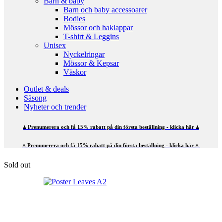
Barn & baby
Barn och baby accessoarer
Bodies
Mössor och haklappar
T-shirt & Leggins
Unisex
Nyckelringar
Mössor & Kepsar
Väskor
Outlet & deals
Säsong
Nyheter och trender
⍋ Prenumerera och få 15% rabatt på din första beställning - klicka här ⍋
⍋ Prenumerera och få 15% rabatt på din första beställning - klicka här ⍋
Sold out