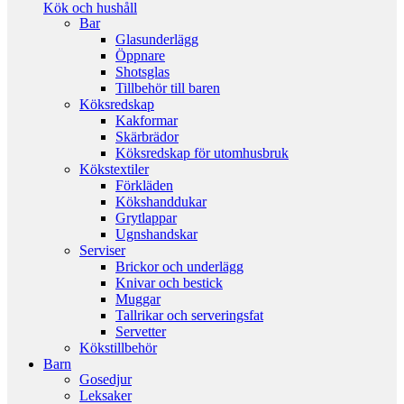
Kök och hushåll
Bar
Glasunderlägg
Öppnare
Shotsglas
Tillbehör till baren
Köksredskap
Kakformar
Skärbrädor
Köksredskap för utomhusbruk
Kökstextiler
Förkläden
Kökshanddukar
Grytlappar
Ugnshandskar
Serviser
Brickor och underlägg
Knivar och bestick
Muggar
Tallrikar och serveringsfat
Servetter
Kökstillbehör
Barn
Gosedjur
Leksaker