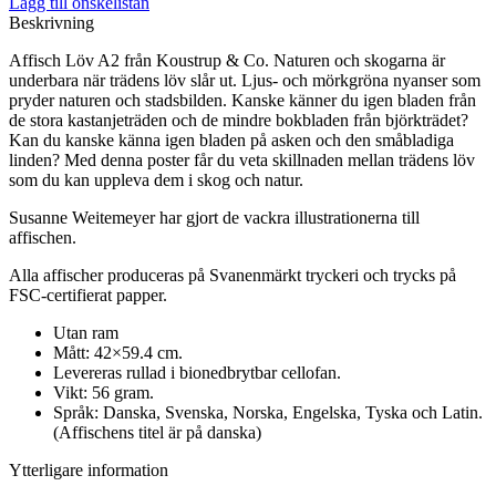
Lägg till önskelistan
Beskrivning
Affisch Löv A2 från Koustrup & Co. Naturen och skogarna är
underbara när trädens löv slår ut. Ljus- och mörkgröna nyanser som
pryder naturen och stadsbilden. Kanske känner du igen bladen från
de stora kastanjeträden och de mindre bokbladen från björkträdet?
Kan du kanske känna igen bladen på asken och den småbladiga
linden? Med denna poster får du veta skillnaden mellan trädens löv
som du kan uppleva dem i skog och natur.
Susanne Weitemeyer har gjort de vackra illustrationerna till
affischen.
Alla affischer produceras på Svanenmärkt tryckeri och trycks på
FSC-certifierat papper.
Utan ram
Mått: 42×59.4 cm.
Levereras rullad i bionedbrytbar cellofan.
Vikt: 56 gram.
Språk: Danska, Svenska, Norska, Engelska, Tyska och Latin.
(Affischens titel är på danska)
Ytterligare information