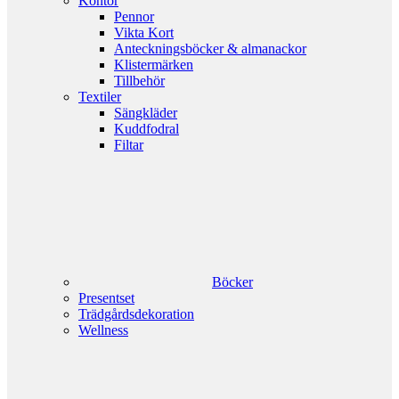
Kontor
Pennor
Vikta Kort
Anteckningsböcker & almanackor
Klistermärken
Tillbehör
Textiler
Sängkläder
Kuddfodral
Filtar
Böcker
Presentset
Trädgårdsdekoration
Wellness