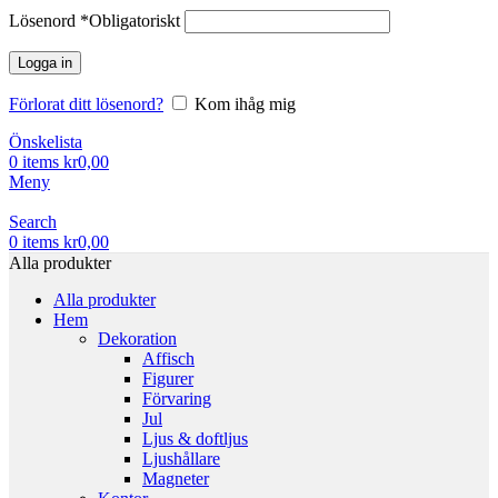
Lösenord
*
Obligatoriskt
Logga in
Förlorat ditt lösenord?
Kom ihåg mig
Önskelista
0
items
kr
0,00
Meny
Search
0
items
kr
0,00
Alla produkter
Alla produkter
Hem
Dekoration
Affisch
Figurer
Förvaring
Jul
Ljus & doftljus
Ljushållare
Magneter