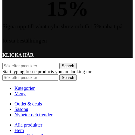
15
%
Signa upp till vårat nyhetsbrev och få 15% rabatt på
första beställningen
KLICKA HÄR
Search
Start typing to see products you are looking for.
Search
Kategorier
Meny
Outlet & deals
Säsong
Nyheter och trender
Alla produkter
Hem