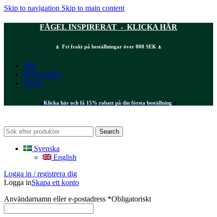
Skip to navigation
Skip to main content
FÅGEL INSPIRERAT - KLICKA HÄR
⍋ Fri frakt på beställningar över 800 SEK ⍋
OM
KONTAKT
FAQs
⍋
Klicka här och få 15% rabatt på din första beställning
⍋
Search
Svenska
English
Logga in / registrera dig
Logga in
Skapa ett konto
Användarnamn eller e-postadress
*
Obligatoriskt