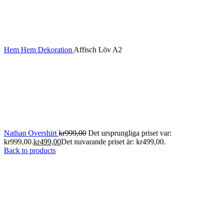
Hem
Hem
Dekoration
Affisch Löv A2
Nathan Overshirt
kr
999,00
Det ursprungliga priset var:
kr999,00.
kr
499,00
Det nuvarande priset är: kr499,00.
Back to products