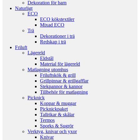
Dekoration för barn
Naturligt
ECO
ECO kökstextiler
Mixad ECO
Trä
Dekorationer i trä
Redskap i trä
Friluft
Lägereld
Eldstål
Material för lägereld
Matlagning utomhus
Friluftskök & grill
Grillpinnar & grillgafflar
Stekpannor & kannor
Tillbehör för matlagning
Picknick
Koppar & muggar
Picknickpaket
Tallrikar & skålar
Termos
Sporks & Sugrör
Verktyg, knivar och yxor
Knivar